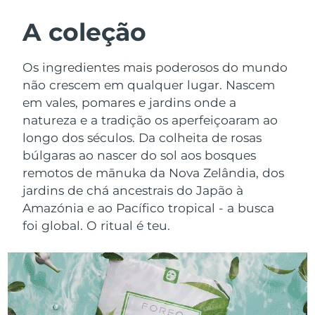
ROTINA DE BELEZA SUECA
Áustria
Entrega prevista
8/12/26
A coleção
Barein
Entrega prevista
8/13/26
Os ingredientes mais poderosos do mundo
Limpeza facial
Lifting facial
não crescem em qualquer lugar. Nascem
Bélgica
Entrega prevista
8/12/26
em vales, pomares e jardins onde a
LUNA™ 4 kit
BEAR™ 2 kit
natureza e a tradição os aperfeiçoaram ao
Bermudas
Entrega prevista
8/18/26
Anti-aging massage
Microcurrent toning
longo dos séculos. Da colheita de rosas
Bósnia e
búlgaras ao nascer do sol aos bosques
Entrega prevista
8/15/26
Hidratação
Cuidado oral
Herzegovina
remotos de mānuka da Nova Zelândia, dos
LUNA™ 4 Plus
BEAR™ 2 go
jardins de chá ancestrais do Japão à
UFO™ 3 kit
issa™ 4
Massage, LED heating
Microcurrent toning on-the-go
Brunei
Entrega prevista
8/17/26
Amazónia e ao Pacífico tropical - a busca
TRATAMENTO ANTIENVELHECIMENTO
Deep facial hydration
Hybrid silicone sonic toothbrush
foi global. O ritual é teu.
FAQ™
Bulgária
Entrega prevista
8/12/26
LUNA™ 4 Men
BEAR™ 2 eyes & lips
UFO™ 3 LED
NEW
issa™ 4 plus
Canadá
For men, anti-aging massage
Microcurrent line smoothing device
Entrega prevista
8/16/26
Near-infrared and red light therapy
Smart hybrid silicone sonic toothbrush
device
Chile
Entrega prevista
8/16/26
Antienvelhecimento
Tratamentos LED