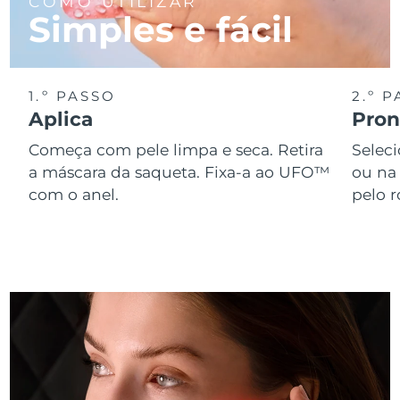
COMO UTILIZAR
Simples e fácil
Singapura
Entrega prevista
8/14/26
Eslováquia
Entrega prevista
8/12/26
1.º PASSO
2.º 
Aplica
Pront
Eslovênia
Entrega prevista
8/12/26
Começa com pele limpa e seca. Retira
Selec
África do Sul
Entrega prevista
8/20/26
a máscara da saqueta. Fixa-a ao UFO™
ou na
com o anel.
pelo 
Coreia do Sul
Entrega prevista
8/14/26
Espanha
Entrega prevista
8/12/26
Suécia
Entrega prevista
8/12/26
Suíça
Entrega prevista
8/12/26
Taiwan
Entrega prevista
8/17/26