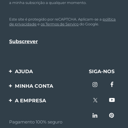
a minha subscrição a qualquer momento.
Este site é protegido por reCAPTCHA. Aplicam-se a
política
de privacidade
e
os Termos de Serviço
do Google.
AJUDA
SIGA-NOS
Entre em contato
MINHA CONTA
Encomendas & Envios
Registro de produto
A EMPRESA
Garantia & Devolução
Suporte
Sobre FOREO
Perguntas frequentes
Pagamento 100% seguro
Afiliados
Informações da bateria