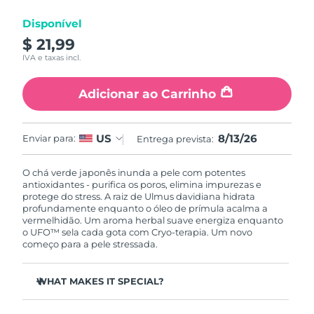
Luxemburgo
Entrega prevista
8/12/26
Disponível
$ 21,99
Macau, RAE da
Entrega prevista
8/14/26
IVA e taxas incl.
China
Adicionar ao Carrinho
Malásia
Entrega prevista
8/15/26
Malta
Entrega prevista
8/12/26
8/13/26
US
Enviar para:
Entrega prevista:
México
Entrega prevista
8/16/26
O chá verde japonês inunda a pele com potentes
antioxidantes - purifica os poros, elimina impurezas e
Mônaco
Entrega prevista
8/13/26
protege do stress. A raiz de Ulmus davidiana hidrata
profundamente enquanto o óleo de prímula acalma a
vermelhidão. Um aroma herbal suave energiza enquanto
Países Baixos
Entrega prevista
8/12/26
o UFO™ sela cada gota com Cryo-terapia. Um novo
começo para a pele stressada.
Nova Zelândia
Entrega prevista
8/12/26
WHAT MAKES IT SPECIAL?
Noruega
Entrega prevista
8/12/26
O extrato de agulha de pinheiro regula o sebo e