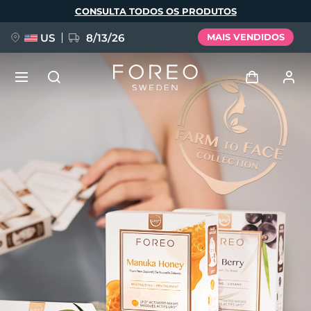
Pular
CONSULTA TODOS OS PRODUTOS
para
o
conteúdo
principal
US
8/13/26
MAIS VENDIDOS
NOVIDADE
Entrar
Idioma
BREAKING NEWS
Perfil de usuário
English
Deutsch
Español
Meus aparelhos
FAQ™ Pure Beauty-Tech Elixir
Français
Italiano
Português
Meus pedidos
Polski
Svenska
Русский
Türkçe
简体中文
繁體中文
Meus endereços
issa™ Teeth Whitening Set
As minhas subscrições