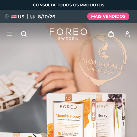
Pular
CONSULTA TODOS OS PRODUTOS
para
o
conteúdo
principal
US
8/10/26
MAIS VENDIDOS
NOVIDADE
Entrar
Idioma
BREAKING NEWS
Perfil de usuário
English
Deutsch
Español
Meus aparelhos
FAQ™ Pure Beauty-Tech Elixir
Français
Italiano
Português
Meus pedidos
Polski
Svenska
Русский
Türkçe
简体中文
繁體中文
Meus endereços
issa™ Teeth Whitening Set
As minhas subscrições