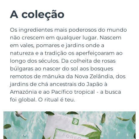
ROTINA DE BELEZA SUECA
Áustria
Entrega prevista
8/9/26
A coleção
Barein
Entrega prevista
8/10/26
Os ingredientes mais poderosos do mundo
Limpeza facial
Lifting facial
não crescem em qualquer lugar. Nascem
Bélgica
Entrega prevista
8/9/26
em vales, pomares e jardins onde a
LUNA™ 4 kit
BEAR™ 2 kit
natureza e a tradição os aperfeiçoaram ao
Bermudas
Entrega prevista
8/15/26
Anti-aging massage
Microcurrent toning
longo dos séculos. Da colheita de rosas
Bósnia e
búlgaras ao nascer do sol aos bosques
Entrega prevista
8/12/26
Hidratação
Cuidado oral
Herzegovina
remotos de mānuka da Nova Zelândia, dos
LUNA™ 4 Plus
BEAR™ 2 go
jardins de chá ancestrais do Japão à
UFO™ 3 kit
issa™ 4
Massage, LED heating
Microcurrent toning on-the-go
Brunei
Entrega prevista
8/14/26
Amazónia e ao Pacífico tropical - a busca
TRATAMENTO ANTIENVELHECIMENTO
Deep facial hydration
Hybrid silicone sonic toothbrush
foi global. O ritual é teu.
FAQ™
Bulgária
Entrega prevista
8/9/26
LUNA™ 4 Men
BEAR™ 2 eyes & lips
UFO™ 3 LED
NEW
issa™ 4 plus
Canadá
For men, anti-aging massage
Microcurrent line smoothing device
Entrega prevista
8/13/26
Near-infrared and red light therapy
Smart hybrid silicone sonic toothbrush
device
Chile
Entrega prevista
8/13/26
Antienvelhecimento
Tratamentos LED