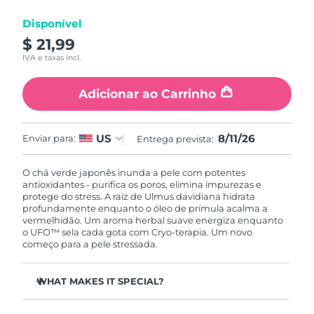
Luxemburgo
Entrega prevista
8/9/26
Disponível
$ 21,99
Macau, RAE da
Entrega prevista
8/11/26
IVA e taxas incl.
China
Adicionar ao Carrinho
Malásia
Entrega prevista
8/12/26
Malta
Entrega prevista
8/9/26
8/11/26
US
Enviar para:
Entrega prevista:
México
Entrega prevista
8/13/26
O chá verde japonês inunda a pele com potentes
antioxidantes - purifica os poros, elimina impurezas e
Mônaco
Entrega prevista
8/10/26
protege do stress. A raiz de Ulmus davidiana hidrata
profundamente enquanto o óleo de prímula acalma a
vermelhidão. Um aroma herbal suave energiza enquanto
Países Baixos
Entrega prevista
8/9/26
o UFO™ sela cada gota com Cryo-terapia. Um novo
começo para a pele stressada.
Nova Zelândia
Entrega prevista
8/9/26
WHAT MAKES IT SPECIAL?
Noruega
Entrega prevista
8/9/26
O extrato de agulha de pinheiro regula o sebo e