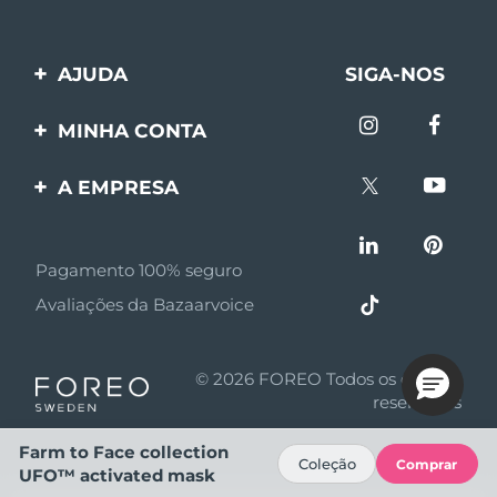
AJUDA
SIGA-NOS
Entre em contato
MINHA CONTA
Encomendas & Envios
Registro de produto
A EMPRESA
Garantia & Devolução
Suporte
Sobre FOREO
Perguntas frequentes
Pagamento 100% seguro
Afiliados
Informações da bateria
Avaliações da Bazaarvoice
Notícias de afiliados
MYSA
© 2026 FOREO Todos os direitos
Parceiro minoritário
reservados
Termos de uso
Farm to Face collection
Coleção
Comprar
UFO™ activated mask
Política de privacidade