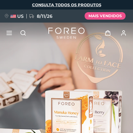
Pular
CONSULTA TODOS OS PRODUTOS
para
o
conteúdo
principal
US
8/11/26
MAIS VENDIDOS
NOVIDADE
Entrar
Idioma
BREAKING NEWS
Perfil de usuário
English
Deutsch
Español
Meus aparelhos
FAQ™ Pure Beauty-Tech Elixir
Français
Italiano
Português
Meus pedidos
Polski
Svenska
Русский
Türkçe
简体中文
繁體中文
Meus endereços
issa™ Teeth Whitening Set
As minhas subscrições