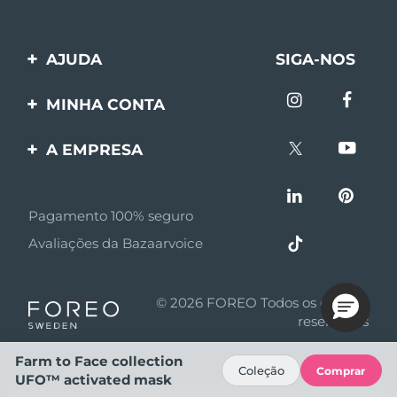
AJUDA
SIGA-NOS
Entre em contato
MINHA CONTA
Encomendas & Envios
Registro de produto
A EMPRESA
Garantia & Devolução
Suporte
Sobre FOREO
Perguntas frequentes
Pagamento 100% seguro
Afiliados
Informações da bateria
Avaliações da Bazaarvoice
Notícias de afiliados
MYSA
© 2026 FOREO Todos os direitos
Parceiro minoritário
reservados
Termos de uso
Farm to Face collection
Coleção
Comprar
UFO™ activated mask
Política de privacidade