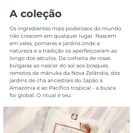
ROTINA DE BELEZA SUECA
Áustria
Entrega prevista
8/10/26
A coleção
Barein
Entrega prevista
8/11/26
Os ingredientes mais poderosos do mundo
Limpeza facial
Lifting facial
não crescem em qualquer lugar. Nascem
Bélgica
Entrega prevista
8/10/26
em vales, pomares e jardins onde a
LUNA™ 4 kit
BEAR™ 2 kit
natureza e a tradição os aperfeiçoaram ao
Bermudas
Entrega prevista
8/16/26
Anti-aging massage
Microcurrent toning
longo dos séculos. Da colheita de rosas
Bósnia e
búlgaras ao nascer do sol aos bosques
Entrega prevista
8/13/26
Hidratação
Cuidado oral
Herzegovina
remotos de mānuka da Nova Zelândia, dos
LUNA™ 4 Plus
BEAR™ 2 go
jardins de chá ancestrais do Japão à
UFO™ 3 kit
issa™ 4
Massage, LED heating
Microcurrent toning on-the-go
Brunei
Entrega prevista
8/15/26
Amazónia e ao Pacífico tropical - a busca
TRATAMENTO ANTIENVELHECIMENTO
Deep facial hydration
Hybrid silicone sonic toothbrush
foi global. O ritual é teu.
FAQ™
Bulgária
Entrega prevista
8/10/26
LUNA™ 4 Men
BEAR™ 2 eyes & lips
UFO™ 3 LED
NEW
issa™ 4 plus
Canadá
For men, anti-aging massage
Microcurrent line smoothing device
Entrega prevista
8/14/26
Near-infrared and red light therapy
Smart hybrid silicone sonic toothbrush
device
Chile
Entrega prevista
8/14/26
Antienvelhecimento
Tratamentos LED