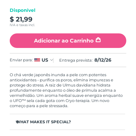
Luxemburgo
Entrega prevista
8/10/26
Disponível
$ 21,99
Macau, RAE da
Entrega prevista
8/12/26
IVA e taxas incl.
China
Adicionar ao Carrinho
Malásia
Entrega prevista
8/13/26
Malta
Entrega prevista
8/10/26
8/12/26
US
Enviar para:
Entrega prevista:
México
Entrega prevista
8/14/26
O chá verde japonês inunda a pele com potentes
antioxidantes - purifica os poros, elimina impurezas e
Mônaco
Entrega prevista
8/11/26
protege do stress. A raiz de Ulmus davidiana hidrata
profundamente enquanto o óleo de prímula acalma a
vermelhidão. Um aroma herbal suave energiza enquanto
Países Baixos
Entrega prevista
8/10/26
o UFO™ sela cada gota com Cryo-terapia. Um novo
começo para a pele stressada.
Nova Zelândia
Entrega prevista
8/10/26
WHAT MAKES IT SPECIAL?
Noruega
Entrega prevista
8/10/26
O extrato de agulha de pinheiro regula o sebo e