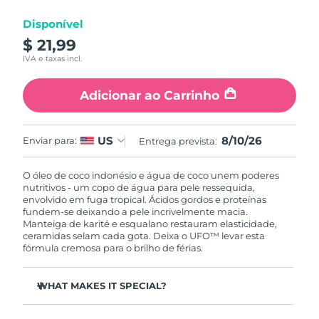
Luxemburgo
Entrega prevista
8/9/26
Disponível
$ 21,99
Macau, RAE da
Entrega prevista
8/11/26
IVA e taxas incl.
China
Adicionar ao Carrinho
Malásia
Entrega prevista
8/12/26
Malta
Entrega prevista
8/9/26
8/10/26
US
Enviar para:
Entrega prevista:
México
Entrega prevista
8/13/26
O óleo de coco indonésio e água de coco unem poderes
nutritivos - um copo de água para pele ressequida,
Mônaco
Entrega prevista
8/10/26
envolvido em fuga tropical. Ácidos gordos e proteínas
fundem-se deixando a pele incrivelmente macia.
Manteiga de karité e esqualano restauram elasticidade,
Países Baixos
Entrega prevista
8/9/26
ceramidas selam cada gota. Deixa o UFO™ levar esta
fórmula cremosa para o brilho de férias.
Nova Zelândia
Entrega prevista
8/9/26
WHAT MAKES IT SPECIAL?
Noruega
Entrega prevista
8/9/26
Óleo de jojoba e pantenol suavizam e alisam - nutrição