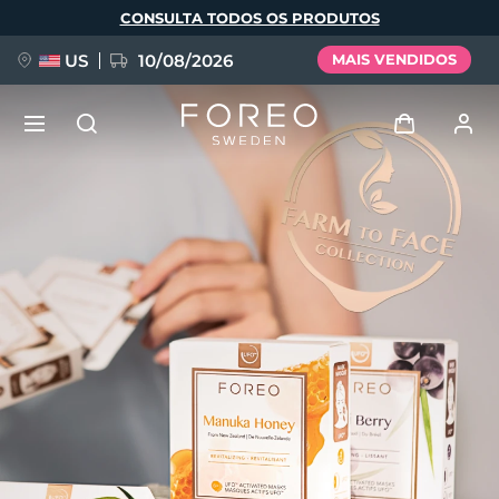
Pular
CONSULTA TODOS OS PRODUTOS
para
o
conteúdo
principal
US
10/08/2026
MAIS VENDIDOS
NOVIDADE
Entrar
Idioma
BREAKING NEWS
Perfil de usuário
English
Deutsch
Español
Meus aparelhos
FAQ™ Pure Beauty-Tech Elixir
Français
Italiano
Português
Meus pedidos
Polski
Svenska
Русский
Türkçe
简体中文
繁體中文
Meus endereços
issa™ Teeth Whitening Set
As minhas subscrições