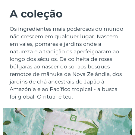
ROTINA DE BELEZA SUECA
Áustria
Entrega prevista
8/9/26
A coleção
Barein
Entrega prevista
8/10/26
Os ingredientes mais poderosos do mundo
Limpeza facial
Lifting facial
não crescem em qualquer lugar. Nascem
Bélgica
Entrega prevista
8/9/26
em vales, pomares e jardins onde a
LUNA™ 4 kit
BEAR™ 2 kit
natureza e a tradição os aperfeiçoaram ao
Bermudas
Entrega prevista
8/15/26
Anti-aging massage
Microcurrent toning
longo dos séculos. Da colheita de rosas
Bósnia e
búlgaras ao nascer do sol aos bosques
Entrega prevista
8/12/26
Hidratação
Cuidado oral
Herzegovina
remotos de mānuka da Nova Zelândia, dos
LUNA™ 4 Plus
BEAR™ 2 go
jardins de chá ancestrais do Japão à
UFO™ 3 kit
issa™ 4
Massage, LED heating
Microcurrent toning on-the-go
Brunei
Entrega prevista
8/14/26
Amazónia e ao Pacífico tropical - a busca
TRATAMENTO ANTIENVELHECIMENTO
Deep facial hydration
Hybrid silicone sonic toothbrush
foi global. O ritual é teu.
FAQ™
Bulgária
Entrega prevista
8/9/26
LUNA™ 4 Men
BEAR™ 2 eyes & lips
UFO™ 3 LED
NEW
issa™ 4 plus
Canadá
For men, anti-aging massage
Microcurrent line smoothing device
Entrega prevista
8/13/26
Near-infrared and red light therapy
Smart hybrid silicone sonic toothbrush
device
Chile
Entrega prevista
8/13/26
Antienvelhecimento
Tratamentos LED