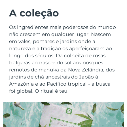
ROTINA DE BELEZA SUECA
Áustria
Entrega prevista
8/12/26
A coleção
Barein
Entrega prevista
8/13/26
Os ingredientes mais poderosos do mundo
Limpeza facial
Lifting facial
não crescem em qualquer lugar. Nascem
Bélgica
Entrega prevista
8/12/26
em vales, pomares e jardins onde a
LUNA™ 4 kit
BEAR™ 2 kit
natureza e a tradição os aperfeiçoaram ao
Bermudas
Entrega prevista
8/18/26
Anti-aging massage
Microcurrent toning
longo dos séculos. Da colheita de rosas
Bósnia e
búlgaras ao nascer do sol aos bosques
Entrega prevista
8/15/26
Hidratação
Cuidado oral
Herzegovina
remotos de mānuka da Nova Zelândia, dos
LUNA™ 4 Plus
BEAR™ 2 go
jardins de chá ancestrais do Japão à
UFO™ 3 kit
issa™ 4
Massage, LED heating
Microcurrent toning on-the-go
Brunei
Entrega prevista
8/17/26
Amazónia e ao Pacífico tropical - a busca
TRATAMENTO ANTIENVELHECIMENTO
Deep facial hydration
Hybrid silicone sonic toothbrush
foi global. O ritual é teu.
FAQ™
Bulgária
Entrega prevista
8/12/26
LUNA™ 4 Men
BEAR™ 2 eyes & lips
UFO™ 3 LED
NEW
issa™ 4 plus
Canadá
For men, anti-aging massage
Microcurrent line smoothing device
Entrega prevista
8/16/26
Near-infrared and red light therapy
Smart hybrid silicone sonic toothbrush
device
Chile
Entrega prevista
8/16/26
Antienvelhecimento
Tratamentos LED