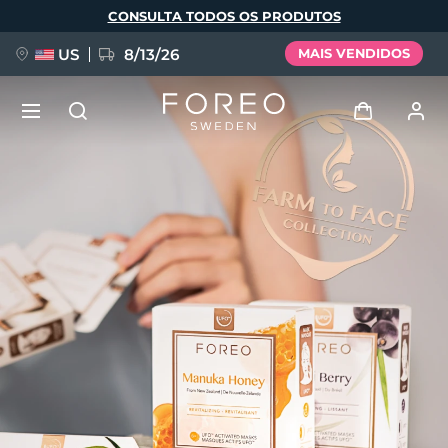
Pular
CONSULTA TODOS OS PRODUTOS
para
o
conteúdo
principal
US
8/13/26
MAIS VENDIDOS
NOVIDADE
Entrar
Idioma
BREAKING NEWS
Perfil de usuário
English
Deutsch
Español
Meus aparelhos
FAQ™ Pure Beauty-Tech Elixir
Français
Italiano
Português
Meus pedidos
Polski
Svenska
Русский
Türkçe
简体中文
繁體中文
Meus endereços
issa™ Teeth Whitening Set
As minhas subscrições