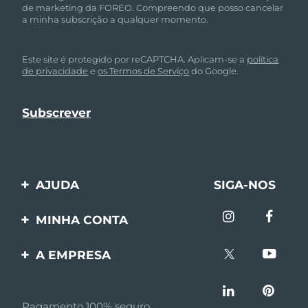
de marketing da FOREO. Compreendo que posso cancelar
a minha subscrição a qualquer momento.
Este site é protegido por reCAPTCHA. Aplicam-se a
política
de privacidade
e
os Termos de Serviço
do Google.
AJUDA
SIGA-NOS
Entre em contato
MINHA CONTA
Encomendas & Envios
Registro de produto
A EMPRESA
Garantia & Devolução
Suporte
Sobre FOREO
Perguntas frequentes
Pagamento 100% seguro