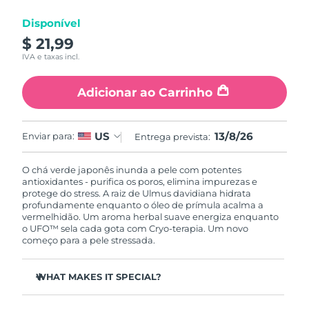
Luxemburgo
Entrega prevista
8/12/26
Disponível
$ 21,99
Macau, RAE da
Entrega prevista
8/14/26
IVA e taxas incl.
China
Adicionar ao Carrinho
Malásia
Entrega prevista
8/15/26
Malta
Entrega prevista
8/12/26
13/8/26
US
Enviar para:
Entrega prevista:
México
Entrega prevista
8/16/26
O chá verde japonês inunda a pele com potentes
antioxidantes - purifica os poros, elimina impurezas e
Mônaco
Entrega prevista
8/13/26
protege do stress. A raiz de Ulmus davidiana hidrata
profundamente enquanto o óleo de prímula acalma a
vermelhidão. Um aroma herbal suave energiza enquanto
Países Baixos
Entrega prevista
8/12/26
o UFO™ sela cada gota com Cryo-terapia. Um novo
começo para a pele stressada.
Nova Zelândia
Entrega prevista
8/12/26
WHAT MAKES IT SPECIAL?
Noruega
Entrega prevista
8/12/26
O extrato de agulha de pinheiro regula o sebo e