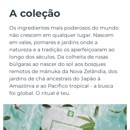
ROTINA DE BELEZA SUECA
Áustria
Entrega prevista
8/9/26
A coleção
Barein
Entrega prevista
8/10/26
Os ingredientes mais poderosos do mundo
Limpeza facial
Lifting facial
não crescem em qualquer lugar. Nascem
Bélgica
Entrega prevista
8/9/26
em vales, pomares e jardins onde a
LUNA™ 4 kit
BEAR™ 2 kit
natureza e a tradição os aperfeiçoaram ao
Bermudas
Entrega prevista
8/15/26
Anti-aging massage
Microcurrent toning
longo dos séculos. Da colheita de rosas
Bósnia e
búlgaras ao nascer do sol aos bosques
Entrega prevista
8/12/26
Hidratação
Cuidado oral
Herzegovina
remotos de mānuka da Nova Zelândia, dos
LUNA™ 4 Plus
BEAR™ 2 go
jardins de chá ancestrais do Japão à
UFO™ 3 kit
issa™ 4
Massage, LED heating
Microcurrent toning on-the-go
Brunei
Entrega prevista
8/14/26
Amazónia e ao Pacífico tropical - a busca
TRATAMENTO ANTIENVELHECIMENTO
Deep facial hydration
Hybrid silicone sonic toothbrush
foi global. O ritual é teu.
FAQ™
Bulgária
Entrega prevista
8/9/26
LUNA™ 4 Men
BEAR™ 2 eyes & lips
UFO™ 3 LED
NEW
issa™ 4 plus
Canadá
For men, anti-aging massage
Microcurrent line smoothing device
Entrega prevista
8/13/26
Near-infrared and red light therapy
Smart hybrid silicone sonic toothbrush
device
Chile
Entrega prevista
8/13/26
Antienvelhecimento
Tratamentos LED