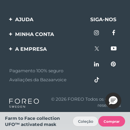
AJUDA
SIGA-NOS
Entre em contato
MINHA CONTA
Encomendas & Envios
Registro de produto
A EMPRESA
Garantia & Devolução
Suporte
Sobre FOREO
Perguntas frequentes
Pagamento 100% seguro
Afiliados
Informações da bateria
Avaliações da Bazaarvoice
Notícias de afiliados
MYSA
© 2026 FOREO Todos os direitos
Parceiro minoritário
reservados
Termos de uso
Farm to Face collection
Coleção
Comprar
UFO™ activated mask
Política de privacidade