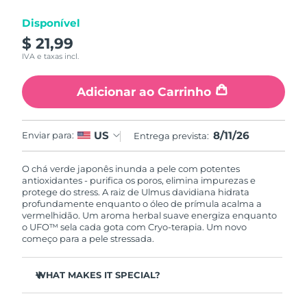
Luxemburgo
Entrega prevista
8/9/26
Disponível
$ 21,99
Macau, RAE da
Entrega prevista
8/11/26
IVA e taxas incl.
China
Adicionar ao Carrinho
Malásia
Entrega prevista
8/12/26
Malta
Entrega prevista
8/9/26
8/11/26
US
Enviar para:
Entrega prevista:
México
Entrega prevista
8/13/26
O chá verde japonês inunda a pele com potentes
antioxidantes - purifica os poros, elimina impurezas e
Mônaco
Entrega prevista
8/10/26
protege do stress. A raiz de Ulmus davidiana hidrata
profundamente enquanto o óleo de prímula acalma a
vermelhidão. Um aroma herbal suave energiza enquanto
Países Baixos
Entrega prevista
8/9/26
o UFO™ sela cada gota com Cryo-terapia. Um novo
começo para a pele stressada.
Nova Zelândia
Entrega prevista
8/9/26
WHAT MAKES IT SPECIAL?
Noruega
Entrega prevista
8/9/26
O extrato de agulha de pinheiro regula o sebo e