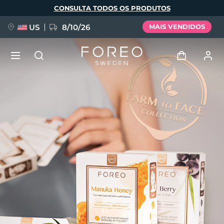
Pular
CONSULTA TODOS OS PRODUTOS
para
o
conteúdo
principal
US
8/10/26
MAIS VENDIDOS
NOVIDADE
Entrar
Idioma
BREAKING NEWS
Perfil de usuário
English
Deutsch
Español
Meus aparelhos
FAQ™ Pure Beauty-Tech Elixir
Français
Italiano
Português
Meus pedidos
Polski
Svenska
Русский
Türkçe
简体中文
繁體中文
Meus endereços
issa™ Teeth Whitening Set
As minhas subscrições