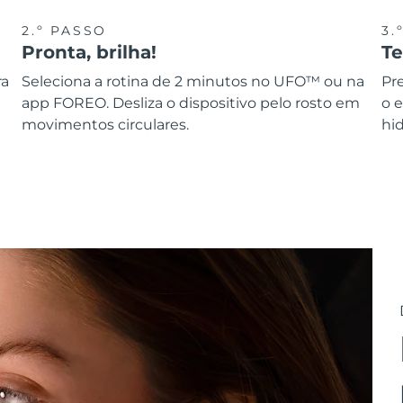
2.º PASSO
3.
Pronta, brilha!
T
ra
Seleciona a rotina de 2 minutos no UFO™ ou na
Pr
app FOREO. Desliza o dispositivo pelo rosto em
o 
movimentos circulares.
hid