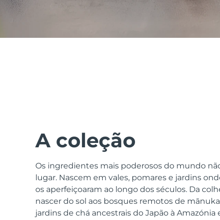
issa™ Teeth Whitening Set
FAQ™ Dual LED Panel
POPULAR
A coleção
Os ingredientes mais poderosos do mundo nã
Ofertas especiais
Bestsellers
lugar. Nascem em vales, pomares e jardins onde
os aperfeiçoaram ao longo dos séculos. Da colhe
nascer do sol aos bosques remotos de mānuka 
jardins de chá ancestrais do Japão à Amazónia e 