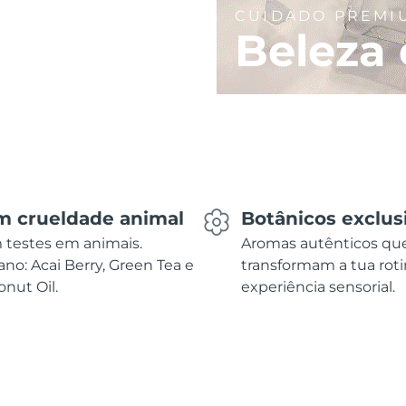
CUIDADO PREMI
Beleza 
m crueldade animal
Botânicos exclus
 testes em animais.
Aromas autênticos qu
no: Acai Berry, Green Tea e
transformam a tua rot
nut Oil.
experiência sensorial.