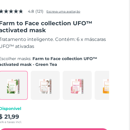
4.8
(121)
Escreva uma avaliação
4.8
de
Farm to Face collection UFO™
5
estrelas,
activated mask
valor
médio
Tratamento inteligente. Contém: 6 x máscaras
de
avaliação.
UFO™ ativadas
Read
121
Escolher masks:
Farm to Face collection UFO™
Reviews.
Link
activated mask - Green Tea
abre
na
mesma
página.
Disponível
$ 21,99
IVA e taxas incl.