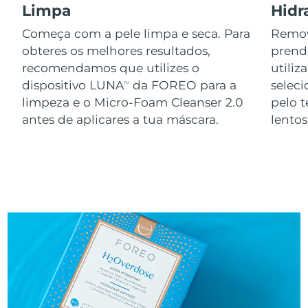
Limpa
Hidr
Começa com a pele limpa e seca. Para
Remov
obteres os melhores resultados,
prend
recomendamos que utilizes o
utiliz
dispositivo LUNA
da FOREO para a
seleci
TM
limpeza e o Micro-Foam Cleanser 2.0
pelo 
antes de aplicares a tua máscara.
lento