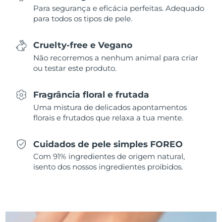
Para segurança e eficácia perfeitas. Adequado
Singapura
para todos os tipos de pele.
Entrega prevista
12/08/2026
Eslováquia
Entrega prevista
10/08/2026
Cruelty-free e Vegano
Não recorremos a nenhum animal para criar
Eslovênia
Entrega prevista
10/08/2026
ou testar este produto.
África do Sul
Entrega prevista
18/08/2026
Fragrância floral e frutada
Uma mistura de delicados apontamentos
Coreia do Sul
Entrega prevista
12/08/2026
florais e frutados que relaxa a tua mente.
Espanha
Entrega prevista
10/08/2026
Cuidados de pele simples FOREO
Com 91% ingredientes de origem natural,
Suécia
Entrega prevista
10/08/2026
isento dos nossos ingredientes proibidos.
Suíça
Entrega prevista
10/08/2026
Taiwan
Entrega prevista
15/08/2026