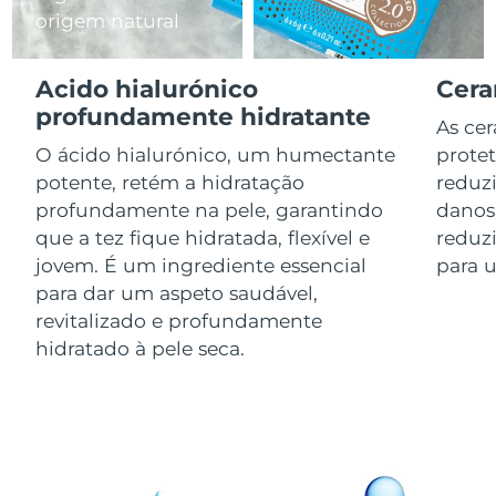
origem natural
Luxemburgo
Entrega prevista
10/08/2026
Macau, RAE da
Acido hialurónico
Cera
Entrega prevista
12/08/2026
China
profundamente hidratante
As ce
Malásia
Entrega prevista
13/08/2026
O ácido hialurónico, um humectante
protet
potente, retém a hidratação
reduzi
Malta
Entrega prevista
10/08/2026
profundamente na pele, garantindo
danos
que a tez fique hidratada, flexível e
reduzi
México
Entrega prevista
14/08/2026
jovem. É um ingrediente essencial
para u
para dar um aspeto saudável,
Mônaco
Entrega prevista
11/08/2026
revitalizado e profundamente
hidratado à pele seca.
Países Baixos
Entrega prevista
10/08/2026
Nova Zelândia
Entrega prevista
10/08/2026
Noruega
Entrega prevista
10/08/2026