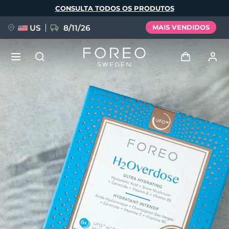
Pular
CONSULTA TODOS OS PRODUTOS
para
o
conteúdo
principal
US
8/11/26
MAIS VENDIDOS
NOVIDADE
Entrar
Idioma
BREAKING NEWS
Perfil de usuário
English
Deutsch
Español
Meus aparelhos
FAQ™ Pure Beauty-Tech Elixir
Français
Italiano
Português
Meus pedidos
Polski
Svenska
Русский
Türkçe
简体中文
繁體中文
Meus endereços
issa™ Teeth Whitening Set
As minhas subscrições