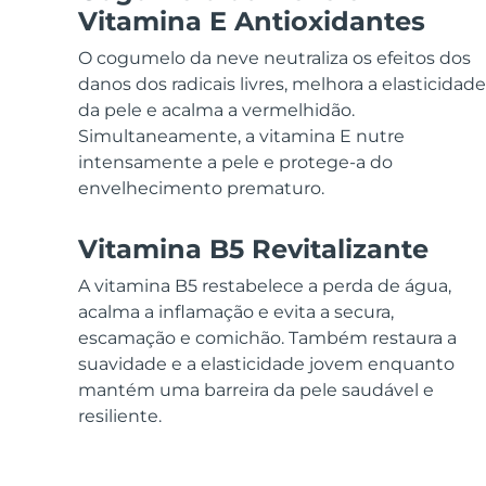
Dispositivos ESPADA™
Dispositivos de olhos
LUNA™ Dual-Peptide Scalp
Vitamina E Antioxidantes
Cuidados de pele KIWI™
All acne treatment devices
All revitalizing eye massagers
Serum
issa™ Teeth Whitening Gel
Advanced pore care essentials
O cogumelo da neve neutraliza os efeitos dos
For healthy hair
18% PAP
danos dos radicais livres, melhora a elasticidade
Cosméticos
Homens
da pele e acalma a vermelhidão.
Simultaneamente, a vitamina E nutre
intensamente a pele e protege-a do
envelhecimento prematuro.
Comprar todos
Vitamina B5 Revitalizante
A vitamina B5 restabelece a perda de água,
acalma a inflamação e evita a secura,
FOREO APP
escamação e comichão. Também restaura a
suavidade e a elasticidade jovem enquanto
SOBRE
mantém uma barreira da pele saudável e
resiliente.