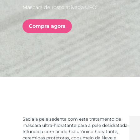
Máscara de rosto ativada UFO
TM
issa™ Teeth Whitening Set
Compra agora
FAQ™ Dual LED Panel
POPULAR
Ofertas especiais
Bestsellers
Sacia a pele sedenta com este tratamento de
máscara ultra-hidratante para a pele desidratada.
Infundida com ácido hialurónico hidratante,
ceramidas protetoras, cogumelo da Neve e