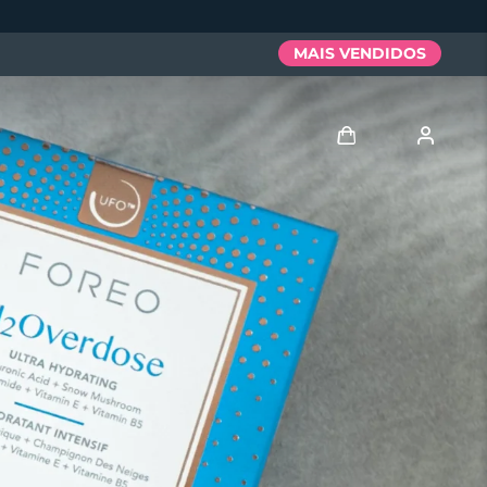
MAIS VENDIDOS
Entrar
Perfil de usuário
Meus aparelhos
Meus pedidos
Meus endereços
As minhas subscrições