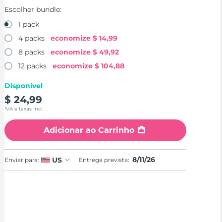
Escolher bundle:
1 pack
4 packs
economize
$ 14,99
8 packs
economize
$ 49,92
12 packs
economize
$ 104,88
Disponível
$ 24,99
IVA e taxas incl.
Adicionar ao Carrinho
8/11/26
US
Enviar para:
Entrega prevista: