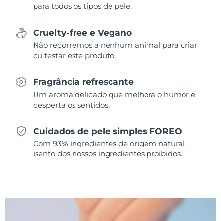
para todos os tipos de pele.
Singapura
Entrega prevista
10/08/2026
Cruelty-free e Vegano
Eslováquia
Entrega prevista
08/08/2026
Não recorremos a nenhum animal para criar
ou testar este produto.
Eslovênia
Entrega prevista
08/08/2026
Fragrância refrescante
África do Sul
Entrega prevista
16/08/2026
Um aroma delicado que melhora o humor e
desperta os sentidos.
Coreia do Sul
Entrega prevista
10/08/2026
Cuidados de pele simples FOREO
Espanha
Entrega prevista
08/08/2026
Com 93% ingredientes de origem natural,
isento dos nossos ingredientes proibidos.
Suécia
Entrega prevista
08/08/2026
Suíça
Entrega prevista
08/08/2026
Taiwan
Entrega prevista
13/08/2026