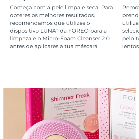
Começa com a pele limpa e seca. Para
Remov
obteres os melhores resultados,
prend
recomendamos que utilizes o
utiliz
dispositivo LUNA
da FOREO para a
seleci
TM
limpeza e o Micro-Foam Cleanser 2.0
pelo 
antes de aplicares a tua máscara.
lento