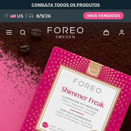
Pular
CONSULTA TODOS OS PRODUTOS
para
o
conteúdo
principal
US
8/9/26
MAIS VENDIDOS
NOVIDADE
Entrar
Idioma
BREAKING NEWS
Perfil de usuário
English
Deutsch
Español
Meus aparelhos
FAQ™ Pure Beauty-Tech Elixir
Français
Italiano
Português
Meus pedidos
Polski
Svenska
Русский
Türkçe
简体中文
繁體中文
Meus endereços
issa™ Teeth Whitening Set
As minhas subscrições