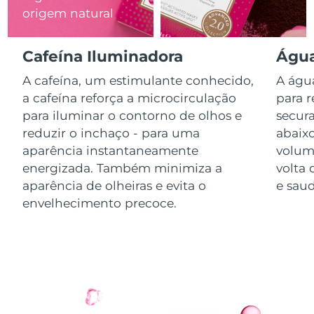
origem natural
Luxemburgo
Entrega prevista
08/08/2026
Macau, RAE da
Cafeína Iluminadora
Água
Entrega prevista
10/08/2026
China
A cafeína, um estimulante conhecido,
A água
Malásia
Entrega prevista
11/08/2026
a cafeína reforça a microcirculação
para r
para iluminar o contorno de olhos e
secura
Malta
Entrega prevista
08/08/2026
reduzir o inchaço - para uma
abaix
aparência instantaneamente
volumi
México
Entrega prevista
12/08/2026
energizada. Também minimiza a
volta
aparência de olheiras e evita o
e saud
Mônaco
Entrega prevista
09/08/2026
envelhecimento precoce.
Países Baixos
Entrega prevista
08/08/2026
Nova Zelândia
Entrega prevista
08/08/2026
Noruega
Entrega prevista
08/08/2026