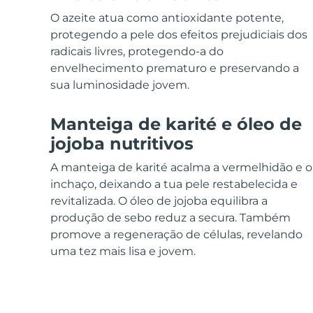
Dispositivos ESPADA™
Dispositivos de olhos
LUNA™ Dual-Peptide Scalp
Cuidados de pele KIWI™
O azeite atua como antioxidante potente,
All acne treatment devices
All revitalizing eye massagers
Serum
issa™ Teeth Whitening Gel
Advanced pore care essentials
protegendo a pele dos efeitos prejudiciais dos
For healthy hair
18% PAP
radicais livres, protegendo-a do
Cosméticos
Homens
envelhecimento prematuro e preservando a
sua luminosidade jovem.
Manteiga de karité e óleo de
jojoba nutritivos
Comprar todos
A manteiga de karité acalma a vermelhidão e o
inchaço, deixando a tua pele restabelecida e
revitalizada. O óleo de jojoba equilibra a
FOREO APP
produção de sebo reduz a secura. Também
promove a regeneração de células, revelando
SOBRE
uma tez mais lisa e jovem.