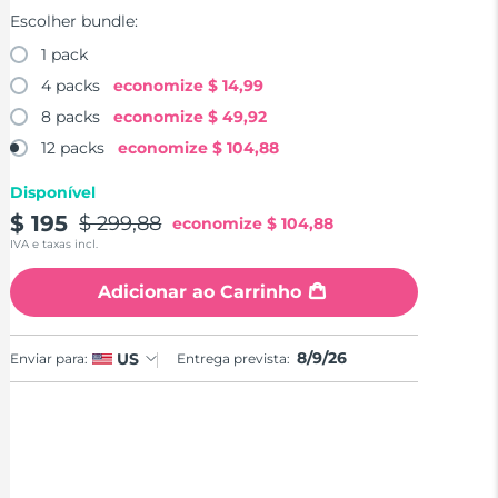
Escolher bundle:
1 pack
4 packs
economize
$ 14,99
8 packs
economize
$ 49,92
12 packs
economize
$ 104,88
Disponível
$ 195
$ 299,88
economize
$ 104,88
IVA e taxas incl.
Adicionar ao Carrinho
8/9/26
US
Enviar para:
Entrega prevista: