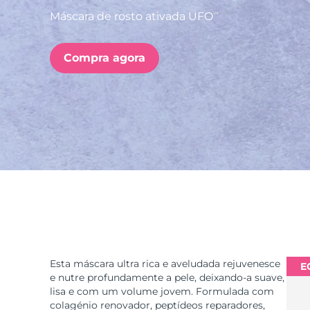
Máscara de rosto ativada UFO
TM
issa™ Teeth Whitening Set
Compra agora
FAQ™ Dual LED Panel
POPULAR
Ofertas especiais
Bestsellers
Esta máscara ultra rica e aveludada rejuvenesce
E
e nutre profundamente a pele, deixando-a suave,
lisa e com um volume jovem. Formulada com
colagénio renovador, peptídeos reparadores,