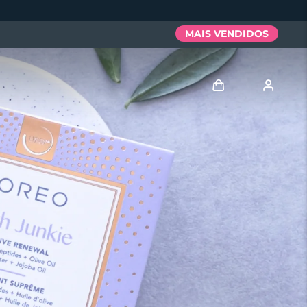
MAIS VENDIDOS
Entrar
Perfil de usuário
Meus aparelhos
Meus pedidos
Meus endereços
As minhas subscrições