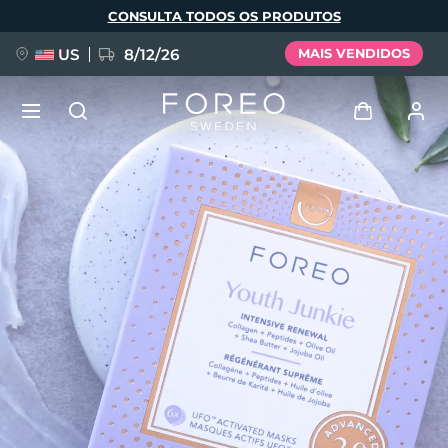
Pular
CONSULTA TODOS OS PRODUTOS
para
o
conteúdo
principal
US
8/12/26
MAIS VENDIDOS
NOVIDADE
Entrar
Idioma
BREAKING NEWS
Perfil de usuário
English
Deutsch
Español
Meus aparelhos
FAQ™ Pure Beauty-Tech Elixir
Français
Italiano
Português
Meus pedidos
Polski
Svenska
Русский
Türkçe
简体中文
繁體中文
Meus endereços
issa™ Teeth Whitening Set
As minhas subscrições