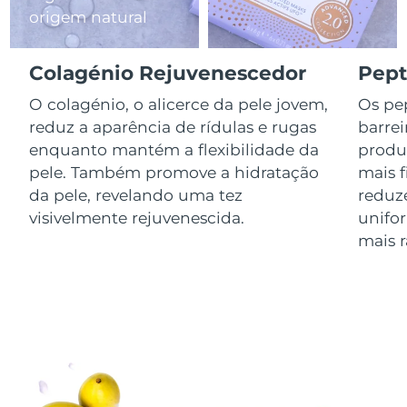
origem natural
Luxemburgo
Entrega prevista
8/11/26
Macau, RAE da
Colagénio Rejuvenescedor
Pept
Entrega prevista
8/13/26
China
O colagénio, o alicerce da pele jovem,
Os pep
Malásia
Entrega prevista
8/14/26
reduz a aparência de rídulas e rugas
barrei
enquanto mantém a flexibilidade da
produ
Malta
Entrega prevista
8/11/26
pele. Também promove a hidratação
mais 
da pele, revelando uma tez
reduz
México
Entrega prevista
8/15/26
visivelmente rejuvenescida.
unifo
mais r
Mônaco
Entrega prevista
8/12/26
Países Baixos
Entrega prevista
8/11/26
Nova Zelândia
Entrega prevista
8/11/26
Noruega
Entrega prevista
8/11/26