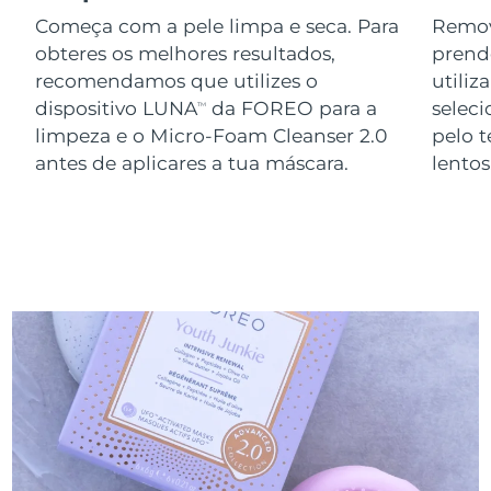
Começa com a pele limpa e seca. Para
Remov
obteres os melhores resultados,
prend
recomendamos que utilizes o
utiliz
dispositivo LUNA
da FOREO para a
seleci
TM
limpeza e o Micro-Foam Cleanser 2.0
pelo 
antes de aplicares a tua máscara.
lento