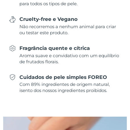
para todos os tipos de pele.
Singapura
Entrega prevista
8/13/26
Cruelty-free e Vegano
Eslováquia
Entrega prevista
8/11/26
Não recorremos a nenhum animal para criar
ou testar este produto.
Eslovênia
Entrega prevista
8/11/26
Fragrância quente e cítrica
África do Sul
Entrega prevista
8/19/26
Aroma suave e convidativo com um equilíbrio
de frutados florais.
Coreia do Sul
Entrega prevista
8/13/26
Cuidados de pele simples FOREO
Espanha
Entrega prevista
8/11/26
Com 89% ingredientes de origem natural,
isento dos nossos ingredientes proibidos.
Suécia
Entrega prevista
8/11/26
Suíça
Entrega prevista
8/11/26
Taiwan
Entrega prevista
8/16/26