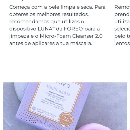
Começa com a pele limpa e seca. Para
Remov
obteres os melhores resultados,
prend
recomendamos que utilizes o
utiliz
dispositivo LUNA
da FOREO para a
seleci
TM
limpeza e o Micro-Foam Cleanser 2.0
pelo 
antes de aplicares a tua máscara.
lento