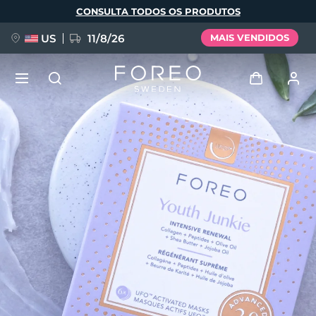
Pular
CONSULTA TODOS OS PRODUTOS
para
o
conteúdo
principal
US
11/8/26
MAIS VENDIDOS
NOVIDADE
Entrar
Idioma
BREAKING NEWS
Perfil de usuário
English
Deutsch
Español
Meus aparelhos
FAQ™ Pure Beauty-Tech Elixir
Français
Italiano
Português
Meus pedidos
Polski
Svenska
Русский
Türkçe
简体中文
繁體中文
Meus endereços
issa™ Teeth Whitening Set
As minhas subscrições