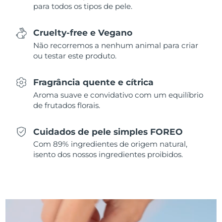
para todos os tipos de pele.
Singapura
Entrega prevista
8/12/26
Cruelty-free e Vegano
Eslováquia
Entrega prevista
8/10/26
Não recorremos a nenhum animal para criar
ou testar este produto.
Eslovênia
Entrega prevista
8/10/26
Fragrância quente e cítrica
África do Sul
Entrega prevista
8/18/26
Aroma suave e convidativo com um equilíbrio
de frutados florais.
Coreia do Sul
Entrega prevista
8/12/26
Cuidados de pele simples FOREO
Espanha
Entrega prevista
8/10/26
Com 89% ingredientes de origem natural,
isento dos nossos ingredientes proibidos.
Suécia
Entrega prevista
8/10/26
Suíça
Entrega prevista
8/10/26
Taiwan
Entrega prevista
8/15/26