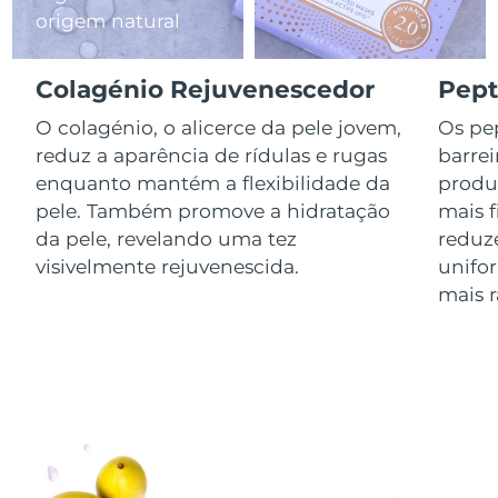
origem natural
Luxemburgo
Entrega prevista
8/10/26
Macau, RAE da
Colagénio Rejuvenescedor
Pept
Entrega prevista
8/12/26
China
O colagénio, o alicerce da pele jovem,
Os pep
Malásia
Entrega prevista
8/13/26
reduz a aparência de rídulas e rugas
barrei
enquanto mantém a flexibilidade da
produ
Malta
Entrega prevista
8/10/26
pele. Também promove a hidratação
mais 
da pele, revelando uma tez
reduz
México
Entrega prevista
8/14/26
visivelmente rejuvenescida.
unifo
mais r
Mônaco
Entrega prevista
8/11/26
Países Baixos
Entrega prevista
8/10/26
Nova Zelândia
Entrega prevista
8/10/26
Noruega
Entrega prevista
8/10/26