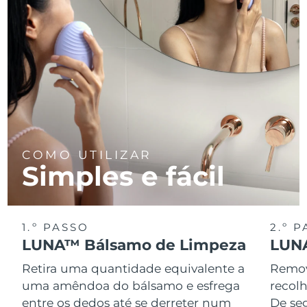
Tailândia
Entrega prevista
8/13/26
Turquia
Entrega prevista
8/10/26
Emirados Árabes
Entrega prevista
8/10/26
Unidos
Reino Unido
Entrega prevista
8/9/26
Estados Unidos
Entrega prevista
8/10/26
COMO UTILIZAR
Simples e fácil
Uzbequistão
Entrega prevista
8/14/26
Vietnã
Entrega prevista
8/15/26
1.º PASSO
2.º 
LUNA™ Bálsamo de Limpeza
LUNA
Retira uma quantidade equivalente a
Remov
uma amêndoa do bálsamo e esfrega
recol
entre os dedos até se derreter num
De se