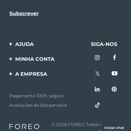
AJUDA
SIGA-NOS
Entre em contato
MINHA CONTA
Encomendas & Envios
Registro de produto
A EMPRESA
Garantia & Devolução
Suporte
Sobre FOREO
Perguntas frequentes
Pagamento 100% seguro
Afiliados
Informações da bateria
Avaliações da Bazaarvoice
Notícias de afiliados
MYSA
© 2026 FOREO Todos os direitos
Iniciar chat
Parceiro minoritário
reservados