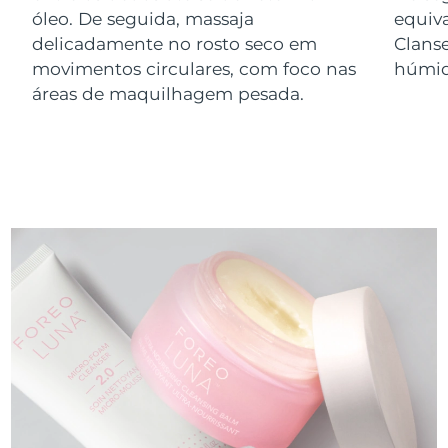
óleo. De seguida, massaja
equiv
delicadamente no rosto seco em
Clans
movimentos circulares, com foco nas
húmid
áreas de maquilhagem pesada.