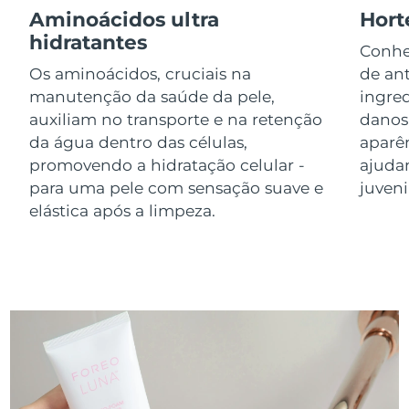
Aminoácidos ultra
Hort
Luxemburgo
Entrega prevista
8/9/26
hidratantes
Conhe
Macau, RAE da
Entrega prevista
8/11/26
Os aminoácidos, cruciais na
de ant
China
manutenção da saúde da pele,
ingre
auxiliam no transporte e na retenção
danos
Malásia
Entrega prevista
8/12/26
da água dentro das células,
aparê
promovendo a hidratação celular -
ajuda
Malta
Entrega prevista
8/9/26
para uma pele com sensação suave e
juveni
México
elástica após a limpeza.
Entrega prevista
8/13/26
Mônaco
Entrega prevista
8/10/26
Países Baixos
Entrega prevista
8/9/26
Nova Zelândia
Entrega prevista
8/9/26
Noruega
Entrega prevista
8/9/26