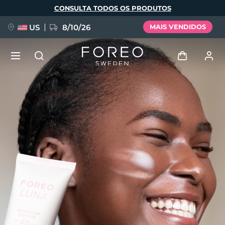
Pular
CONSULTA TODOS OS PRODUTOS
para
o
conteúdo
principal
US
8/10/26
MAIS VENDIDOS
NOVIDADE
Entrar
Idioma
BREAKING NEWS
Perfil de usuário
English
Deutsch
Español
Meus aparelhos
FAQ™ Pure Beauty-Tech Elixir
Français
Italiano
Português
Meus pedidos
Polski
Svenska
Русский
Türkçe
简体中文
繁體中文
Meus endereços
issa™ Teeth Whitening Set
As minhas subscrições