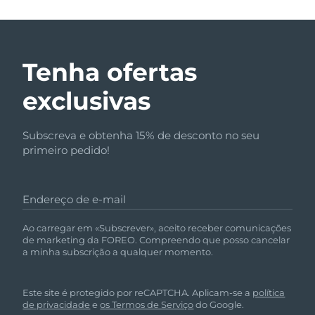
Tenha ofertas
exclusivas
Subscreva e obtenha 15% de desconto no seu
primeiro pedido!
Endereço de e-mail
Ao carregar em «Subscrever», aceito receber comunicações
de marketing da FOREO. Compreendo que posso cancelar
a minha subscrição a qualquer momento.
Este site é protegido por reCAPTCHA. Aplicam-se a
política
de privacidade
e
os Termos de Serviço
do Google.