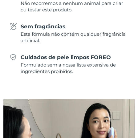
Não recorremos a nenhum animal para criar
ou testar este produto.
Singapura
Entrega prevista
8/11/26
Eslováquia
Sem fragrâncias
Entrega prevista
8/9/26
Esta fórmula não contém qualquer fragrância
Eslovênia
artificial.
Entrega prevista
8/9/26
África do Sul
Entrega prevista
8/17/26
Cuidados de pele limpos FOREO
Formulado sem a nossa lista extensiva de
Coreia do Sul
Entrega prevista
8/11/26
ingredientes proibidos.
Espanha
Entrega prevista
8/9/26
Suécia
Entrega prevista
8/9/26
Suíça
Entrega prevista
8/9/26
Taiwan
Entrega prevista
8/14/26