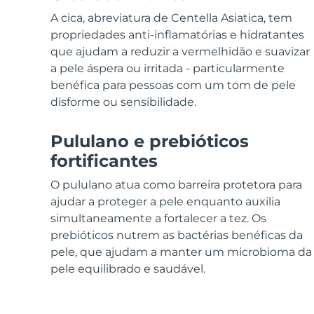
Dispositivos ESPADA™
Dispositivos de olhos
LUNA™ Dual-Peptide Scalp
Cuidados de pele KIWI™
A cica, abreviatura de Centella Asiatica, tem
All acne treatment devices
All revitalizing eye massagers
Serum
issa™ Teeth Whitening Gel
Advanced pore care essentials
propriedades anti-inflamatórias e hidratantes
For healthy hair
18% PAP
que ajudam a reduzir a vermelhidão e suavizar
Cosméticos
Homens
a pele áspera ou irritada - particularmente
benéfica para pessoas com um tom de pele
disforme ou sensibilidade.
Pululano e prebióticos
Comprar todos
fortificantes
O pululano atua como barreira protetora para
ajudar a proteger a pele enquanto auxilia
FOREO APP
simultaneamente a fortalecer a tez. Os
prebióticos nutrem as bactérias benéficas da
SOBRE
pele, que ajudam a manter um microbioma da
pele equilibrado e saudável.