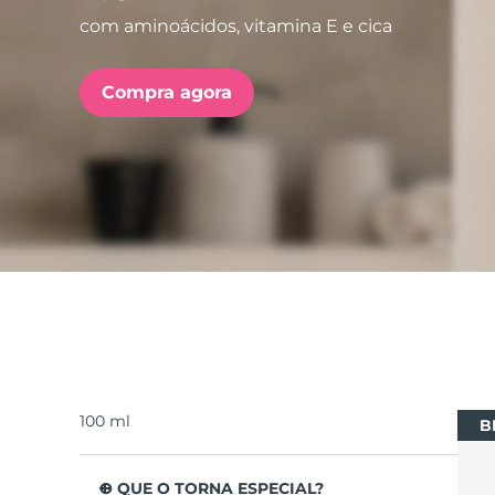
com aminoácidos, vitamina E e cica
issa™ Teeth Whitening Set
Compra agora
FAQ™ Dual LED Panel
POPULAR
Ofertas especiais
Bestsellers
100 ml
B
O QUE O TORNA ESPECIAL?