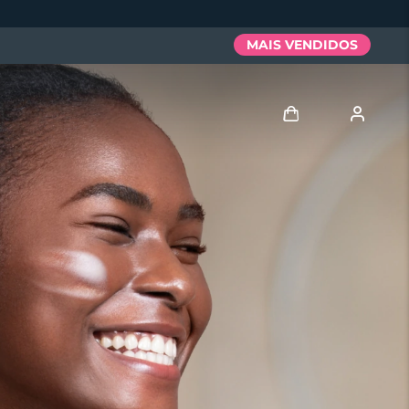
MAIS VENDIDOS
Entrar
Perfil de usuário
Meus aparelhos
Meus pedidos
Meus endereços
As minhas subscrições