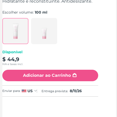
stars,
Hidratante e reconstituinte. Antideslizante.
average
rating
Escolher volume:
100 ml
value.
Read
a
Review.
Same
page
link.
Disponível
$ 44,9
IVA e taxas incl.
Adicionar ao Carrinho
8/11/26
US
Enviar para:
Entrega prevista: