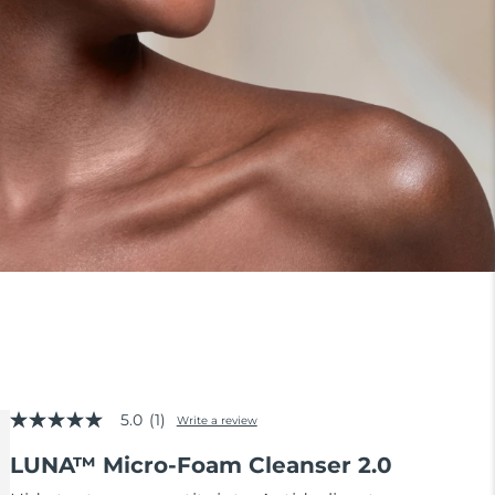
5.0
(1)
Write a review
5.0
out
LUNA™ Micro-Foam Cleanser 2.0
of
5