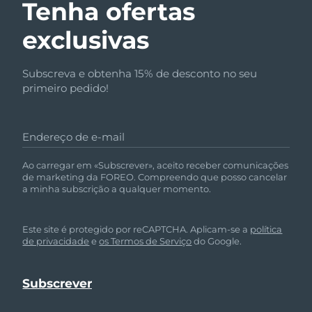
Tenha ofertas
exclusivas
Subscreva e obtenha 15% de desconto no seu
primeiro pedido!
Endereço de e-mail
Ao carregar em «Subscrever», aceito receber comunicações
de marketing da FOREO. Compreendo que posso cancelar
a minha subscrição a qualquer momento.
Este site é protegido por reCAPTCHA. Aplicam-se a
política
de privacidade
e
os Termos de Serviço
do Google.