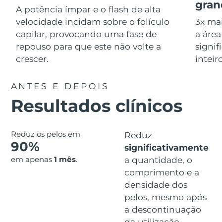
Serum
gran
issa™ Teeth Whitening Gel
A potência ímpar e o flash de alta
Advanced pore care essentials
For healthy hair
18% PAP
velocidade incidam sobre o folículo
3x ma
Israel
Entrega prevista
8/16/26
Cosméticos
Homens
capilar, provocando uma fase de
a área
Itália
repouso para que este não volte a
signif
Entrega prevista
8/12/26
crescer.
inteir
Japão
Entrega prevista
8/15/26
ANTES E DEPOIS
Comprar todos
Jersey
Entrega prevista
8/17/26
Resultados clínicos
Cazaquistão
Entrega prevista
8/14/26
FOREO APP
Reduz os pelos em
Reduz
Kuwait
Entrega prevista
8/12/26
90%
significativamente
SOBRE
em apenas
1 mês
.
a quantidade, o
Letônia
Entrega prevista
8/12/26
comprimento e a
densidade dos
Líbano
Entrega prevista
8/13/26
pelos, mesmo após
Lituânia
a descontinuação
Entrega prevista
8/12/26
da utilização.