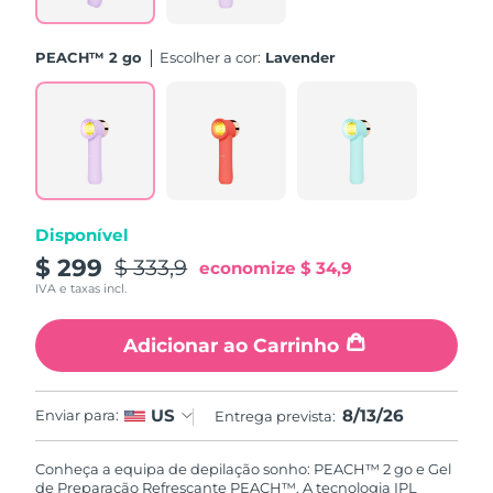
Singapura
Entrega prevista
8/14/26
PEACH™ 2 go
Escolher a cor:
Lavender
Eslováquia
Entrega prevista
8/12/26
Eslovênia
Entrega prevista
8/12/26
África do Sul
Entrega prevista
8/20/26
Disponível
Coreia do Sul
Entrega prevista
8/14/26
$ 299
$ 333,9
economize
$ 34,9
IVA e taxas incl.
Espanha
Entrega prevista
8/12/26
Adicionar ao Carrinho
Suécia
Entrega prevista
8/12/26
Suíça
Entrega prevista
8/12/26
8/13/26
US
Enviar para:
Entrega prevista:
Taiwan
Entrega prevista
8/17/26
Conheça a equipa de depilação sonho: PEACH™ 2 go e Gel
de Preparação Refrescante PEACH™. A tecnologia IPL