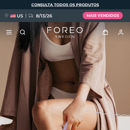
Pular
CONSULTA TODOS OS PRODUTOS
para
o
conteúdo
principal
US
8/13/26
MAIS VENDIDOS
NOVIDADE
Entrar
Idioma
BREAKING NEWS
Perfil de usuário
English
Deutsch
Español
Meus aparelhos
FAQ™ Pure Beauty-Tech Elixir
Français
Italiano
Português
Meus pedidos
Polski
Svenska
Русский
Türkçe
简体中文
繁體中文
Meus endereços
issa™ Teeth Whitening Set
As minhas subscrições