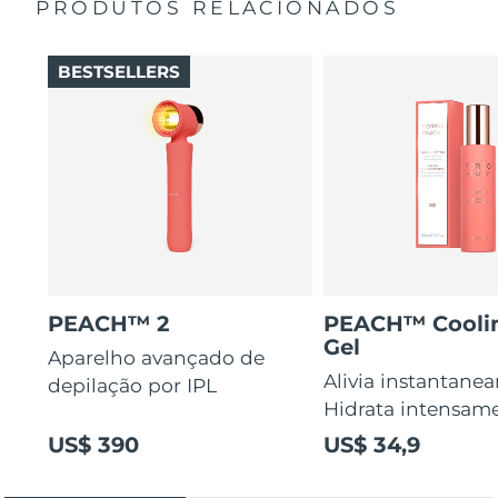
PRODUTOS RELACIONADOS
O Pantenol e a Vitamina E acalmam a vermelhidão
pós-tratamento enquanto 97% dos ingredientes de
origem natural hidratam profundamente.
BESTSELLERS
PEACH™ 2
PEACH™ Cooli
Gel
Aparelho avançado de
Alivia instantane
depilação por IPL
Hidrata intensam
US$ 390
US$ 34,9