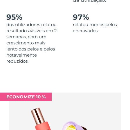
Luxemburgo
Entrega prevista
8/12/26
95%
97%
Macau, RAE da
Entrega prevista
8/14/26
dos utilizadores relatou
relatou menos pelos
China
resultados visíveis em 2
encravados.
semanas, com um
Malásia
Entrega prevista
8/15/26
crescimento mais
lento dos pelos e pelos
Malta
Entrega prevista
8/12/26
notavelmente
reduzidos.
México
Entrega prevista
8/16/26
Mônaco
Entrega prevista
8/13/26
Países Baixos
Entrega prevista
8/12/26
ECONOMIZE 10 %
Nova Zelândia
Entrega prevista
8/12/26
Noruega
Entrega prevista
8/12/26