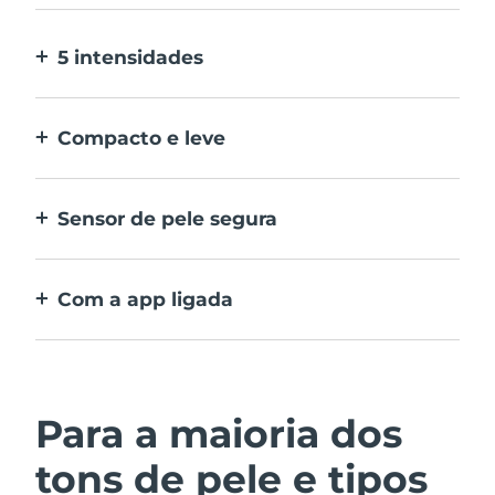
Dispensa cabeças amovíveis.
5 intensidades
Permite-lhe adaptar-se a diferentes
sensibilidades da pele em zonas diferentes.
Compacto e leve
Dispositivo de IPL prático para viajar, e uma
depilação simples em qualquer momento,
Sensor de pele segura
em qualquer lugar.
O IPL apenas se ativa quando a janela de
tratamento está em contacto total com a
Com a app ligada
pele.
Inclui guia com instruções de utilização,
recomendações de tratamento e mais
definições
Para a maioria dos
tons de pele e tipos