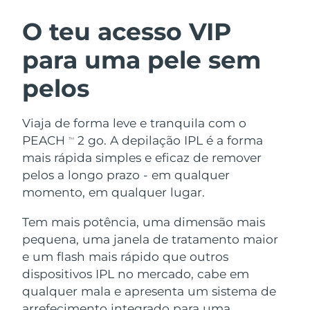
ROTINA DE BELEZA SUECA
Áustria
Entrega prevista
8/12/26
O teu acesso VIP
para uma pele sem
Barein
Entrega prevista
8/13/26
pelos
Limpeza facial
Lifting facial
Bélgica
Entrega prevista
8/12/26
LUNA™ 4 kit
BEAR™ 2 kit
Bermudas
Entrega prevista
8/18/26
Viaja de forma leve e tranquila com o
Anti-aging massage
Microcurrent toning
PEACH
2 go. A depilação IPL é a forma
TM
Bósnia e
mais rápida simples e eficaz de remover
Entrega prevista
8/15/26
Hidratação
Cuidado oral
Herzegovina
pelos a longo prazo - em qualquer
LUNA™ 4 Plus
BEAR™ 2 go
UFO™ 3 kit
issa™ 4
momento, em qualquer lugar.
Massage, LED heating
Microcurrent toning on-the-go
Brunei
Entrega prevista
8/17/26
TRATAMENTO ANTIENVELHECIMENTO
Deep facial hydration
Hybrid silicone sonic toothbrush
Tem mais potência, uma dimensão mais
FAQ™
Bulgária
Entrega prevista
8/12/26
pequena, uma janela de tratamento maior
LUNA™ 4 Men
BEAR™ 2 eyes & lips
UFO™ 3 LED
NEW
e um flash mais rápido que outros
issa™ 4 plus
Canadá
For men, anti-aging massage
Microcurrent line smoothing device
Entrega prevista
8/16/26
dispositivos IPL no mercado, cabe em
Near-infrared and red light therapy
Smart hybrid silicone sonic toothbrush
device
qualquer mala e apresenta um sistema de
Chile
Entrega prevista
8/16/26
Antienvelhecimento
Tratamentos LED
arrefecimento integrado para uma