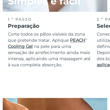
Simples e fácil
1.º PASSO
2.º 
Preparação
Sele
Corte todos os pêlos visíveis da zona
Conec
que pretende tratar. Aplique
PEACH
utiliz
TM
Cooling Gel
na pele para uma
defini
sensação de arrefecimento ainda mais
Depois
intensa, aplicando uma massagem até
dos bo
à sua completa absorção.
aplica