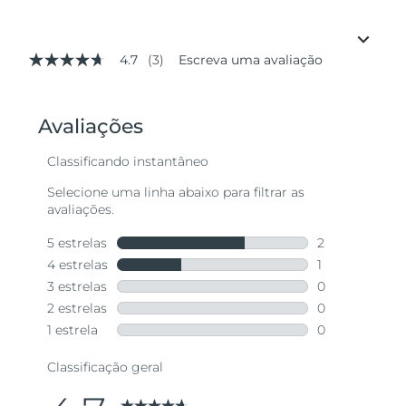
4.7
(3)
Escreva uma avaliação
4.7
de
5
estrelas,
valor
médio
de
avaliação.
Read
3
Reviews.
Link
abre
na
mesma
página.