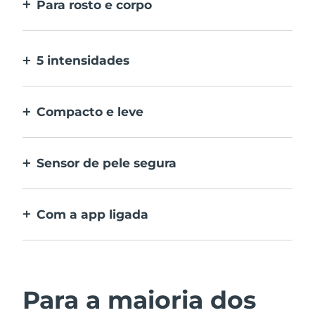
Para rosto e corpo
2 modos para áreas maiores e mais precisas.
Dispensa cabeças amovíveis.
5 intensidades
Permite-lhe adaptar-se a diferentes
sensibilidades da pele em zonas diferentes.
Compacto e leve
Dispositivo de IPL prático para viajar, e uma
depilação simples em qualquer momento,
Sensor de pele segura
em qualquer lugar.
O IPL apenas se ativa quando a janela de
tratamento está em contacto total com a
Com a app ligada
pele.
Inclui guia com instruções de utilização,
recomendações de tratamento e mais
definições
Para a maioria dos