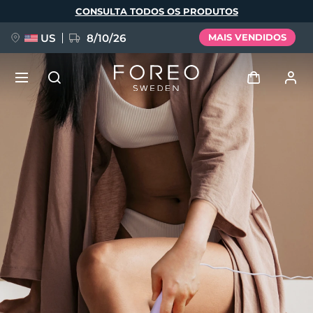
Pular
CONSULTA TODOS OS PRODUTOS
para
o
conteúdo
principal
US
8/10/26
MAIS VENDIDOS
NOVIDADE
Entrar
Idioma
BREAKING NEWS
Perfil de usuário
English
Deutsch
Español
Meus aparelhos
FAQ™ Pure Beauty-Tech Elixir
Français
Italiano
Português
Meus pedidos
Polski
Svenska
Русский
Türkçe
简体中文
繁體中文
Meus endereços
issa™ Teeth Whitening Set
As minhas subscrições