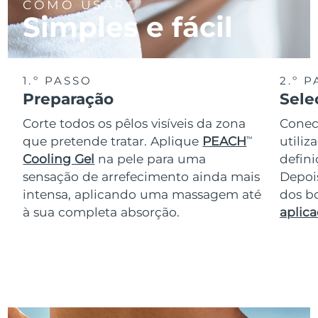
COMO USAR
Simples e fácil
1.º PASSO
2.º 
Preparação
Sele
Corte todos os pêlos visíveis da zona
Conec
que pretende tratar. Aplique
PEACH
utiliz
TM
Cooling Gel
na pele para uma
defini
sensação de arrefecimento ainda mais
Depois
intensa, aplicando uma massagem até
dos bo
à sua completa absorção.
aplica