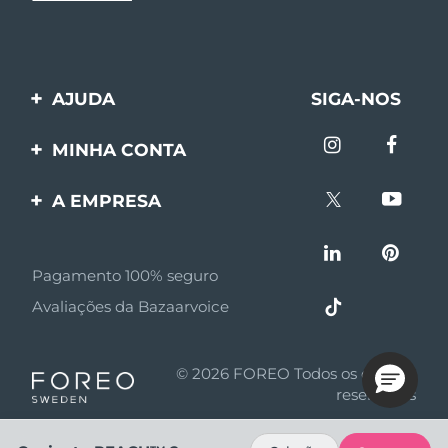
AJUDA
SIGA-NOS
Entre em contato
MINHA CONTA
Encomendas & Envios
Registro de produto
A EMPRESA
Garantia & Devolução
Suporte
Sobre FOREO
Perguntas frequentes
Pagamento 100% seguro
Afiliados
Informações da bateria
Avaliações da Bazaarvoice
Notícias de afiliados
MYSA
© 2026 FOREO Todos os direitos
Parceiro minoritário
reservados
Termos de uso