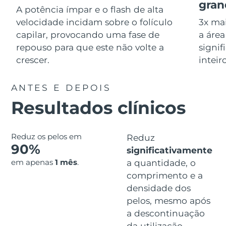
Serum
gran
issa™ Teeth Whitening Gel
A potência ímpar e o flash de alta
Advanced pore care essentials
For healthy hair
18% PAP
velocidade incidam sobre o folículo
3x ma
Israel
Entrega prevista
8/13/26
Cosméticos
Homens
capilar, provocando uma fase de
a área
Itália
repouso para que este não volte a
signif
Entrega prevista
8/9/26
crescer.
inteir
Japão
Entrega prevista
8/12/26
ANTES E DEPOIS
Comprar todos
Jersey
Entrega prevista
8/14/26
Resultados clínicos
Cazaquistão
Entrega prevista
8/11/26
FOREO APP
Reduz os pelos em
Reduz
Kuwait
Entrega prevista
8/9/26
90%
significativamente
SOBRE
em apenas
1 mês
.
a quantidade, o
Letônia
Entrega prevista
8/9/26
comprimento e a
densidade dos
Líbano
Entrega prevista
8/10/26
pelos, mesmo após
Lituânia
a descontinuação
Entrega prevista
8/9/26
da utilização.