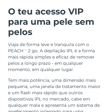
ROTINA DE BELEZA SUECA
Áustria
Entrega prevista
8/9/26
O teu acesso VIP
para uma pele sem
Barein
Entrega prevista
8/10/26
pelos
Limpeza facial
Lifting facial
Bélgica
Entrega prevista
8/9/26
LUNA™ 4 kit
BEAR™ 2 kit
Bermudas
Entrega prevista
8/15/26
Viaja de forma leve e tranquila com o
Anti-aging massage
Microcurrent toning
PEACH
2 go. A depilação IPL é a forma
TM
Bósnia e
mais rápida simples e eficaz de remover
Entrega prevista
8/12/26
Hidratação
Cuidado oral
Herzegovina
pelos a longo prazo - em qualquer
LUNA™ 4 Plus
BEAR™ 2 go
UFO™ 3 kit
issa™ 4
momento, em qualquer lugar.
Massage, LED heating
Microcurrent toning on-the-go
Brunei
Entrega prevista
8/14/26
TRATAMENTO ANTIENVELHECIMENTO
Deep facial hydration
Hybrid silicone sonic toothbrush
Tem mais potência, uma dimensão mais
FAQ™
Bulgária
Entrega prevista
8/9/26
pequena, uma janela de tratamento maior
LUNA™ 4 Men
BEAR™ 2 eyes & lips
UFO™ 3 LED
NEW
e um flash mais rápido que outros
issa™ 4 plus
Canadá
For men, anti-aging massage
Microcurrent line smoothing device
Entrega prevista
8/13/26
dispositivos IPL no mercado, cabe em
Near-infrared and red light therapy
Smart hybrid silicone sonic toothbrush
device
qualquer mala e apresenta um sistema de
Chile
Entrega prevista
8/13/26
Antienvelhecimento
Tratamentos LED
arrefecimento integrado para uma