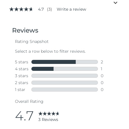
4.7
(3)
Write a review
4.7
out
of
5
stars,
average
rating
value.
Read
3
Reviews.
Same
page
link.