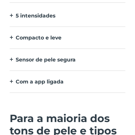
Dispensa cabeças amovíveis.
5 intensidades
Permite-lhe adaptar-se a diferentes
sensibilidades da pele em zonas diferentes.
Compacto e leve
Dispositivo de IPL prático para viajar, e uma
depilação simples em qualquer momento,
Sensor de pele segura
em qualquer lugar.
O IPL apenas se ativa quando a janela de
tratamento está em contacto total com a
Com a app ligada
pele.
Inclui guia com instruções de utilização,
recomendações de tratamento e mais
definições
Para a maioria dos
tons de pele e tipos