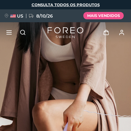
Pular
CONSULTA TODOS OS PRODUTOS
para
o
conteúdo
principal
US
8/10/26
MAIS VENDIDOS
NOVIDADE
Entrar
Idioma
BREAKING NEWS
Perfil de usuário
English
Deutsch
Español
Meus aparelhos
FAQ™ Pure Beauty-Tech Elixir
Français
Italiano
Português
Meus pedidos
Polski
Svenska
Русский
Türkçe
简体中文
繁體中文
Meus endereços
issa™ Teeth Whitening Set
As minhas subscrições