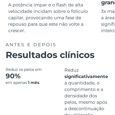
Serum
gran
issa™ Teeth Whitening Gel
A potência ímpar e o flash de alta
Advanced pore care essentials
For healthy hair
18% PAP
velocidade incidam sobre o folículo
3x ma
Israel
Entrega prevista
8/13/26
Cosméticos
Homens
capilar, provocando uma fase de
a área
Itália
repouso para que este não volte a
signif
Entrega prevista
8/9/26
crescer.
inteir
Japão
Entrega prevista
8/12/26
ANTES E DEPOIS
Comprar todos
Jersey
Entrega prevista
8/14/26
Resultados clínicos
Cazaquistão
Entrega prevista
8/11/26
FOREO APP
Reduz os pelos em
Reduz
Kuwait
Entrega prevista
8/9/26
90%
significativamente
SOBRE
em apenas
1 mês
.
a quantidade, o
Letônia
Entrega prevista
8/9/26
comprimento e a
densidade dos
Líbano
Entrega prevista
8/10/26
pelos, mesmo após
Lituânia
a descontinuação
Entrega prevista
8/9/26
da utilização.