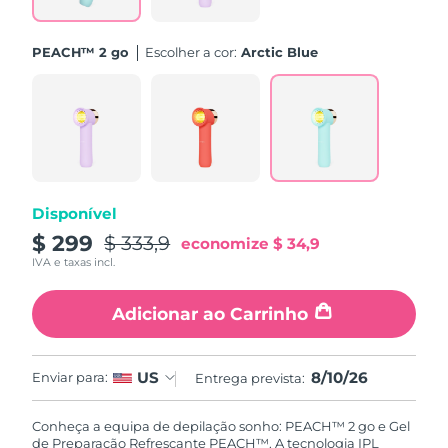
Singapura
Entrega prevista
8/11/26
PEACH™ 2 go
Escolher a cor:
Arctic Blue
Eslováquia
Entrega prevista
8/9/26
Eslovênia
Entrega prevista
8/9/26
África do Sul
Entrega prevista
8/17/26
Disponível
Coreia do Sul
Entrega prevista
8/11/26
$ 299
$ 333,9
economize
$ 34,9
IVA e taxas incl.
Espanha
Entrega prevista
8/9/26
Adicionar ao Carrinho
Suécia
Entrega prevista
8/9/26
Suíça
Entrega prevista
8/9/26
8/10/26
US
Enviar para:
Entrega prevista:
Taiwan
Entrega prevista
8/14/26
Conheça a equipa de depilação sonho: PEACH™ 2 go e Gel
de Preparação Refrescante PEACH™. A tecnologia IPL