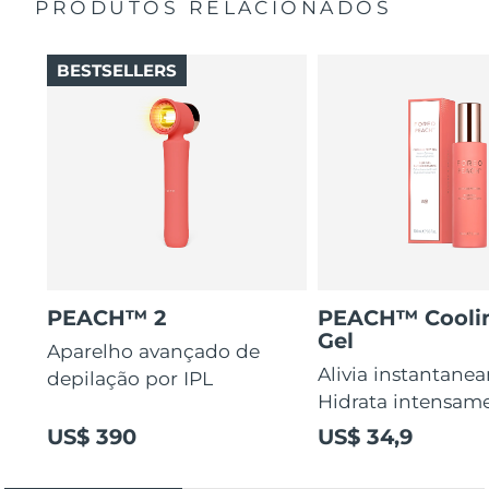
PRODUTOS RELACIONADOS
O Pantenol e a Vitamina E acalmam a vermelhidão
pós-tratamento enquanto 97% dos ingredientes de
origem natural hidratam profundamente.
BESTSELLERS
PEACH™ 2
PEACH™ Cooli
Gel
Aparelho avançado de
Alivia instantane
depilação por IPL
Hidrata intensam
US$ 390
US$ 34,9