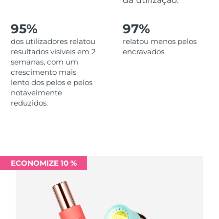
Luxemburgo
Entrega prevista
8/9/26
95%
97%
Macau, RAE da
Entrega prevista
8/11/26
dos utilizadores relatou
relatou menos pelos
China
resultados visíveis em 2
encravados.
semanas, com um
Malásia
Entrega prevista
8/12/26
crescimento mais
lento dos pelos e pelos
Malta
Entrega prevista
8/9/26
notavelmente
reduzidos.
México
Entrega prevista
8/13/26
Mônaco
Entrega prevista
8/10/26
Países Baixos
Entrega prevista
8/9/26
ECONOMIZE 10 %
Nova Zelândia
Entrega prevista
8/9/26
Noruega
Entrega prevista
8/9/26