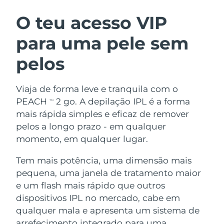
ROTINA DE BELEZA SUECA
Áustria
Entrega prevista
8/9/26
O teu acesso VIP
para uma pele sem
Barein
Entrega prevista
8/10/26
pelos
Limpeza facial
Lifting facial
Bélgica
Entrega prevista
8/9/26
LUNA™ 4 kit
BEAR™ 2 kit
Bermudas
Entrega prevista
8/15/26
Viaja de forma leve e tranquila com o
Anti-aging massage
Microcurrent toning
PEACH
2 go. A depilação IPL é a forma
TM
Bósnia e
mais rápida simples e eficaz de remover
Entrega prevista
8/12/26
Hidratação
Cuidado oral
Herzegovina
pelos a longo prazo - em qualquer
LUNA™ 4 Plus
BEAR™ 2 go
UFO™ 3 kit
issa™ 4
momento, em qualquer lugar.
Massage, LED heating
Microcurrent toning on-the-go
Brunei
Entrega prevista
8/14/26
TRATAMENTO ANTIENVELHECIMENTO
Deep facial hydration
Hybrid silicone sonic toothbrush
Tem mais potência, uma dimensão mais
FAQ™
Bulgária
Entrega prevista
8/9/26
pequena, uma janela de tratamento maior
LUNA™ 4 Men
BEAR™ 2 eyes & lips
UFO™ 3 LED
NEW
e um flash mais rápido que outros
issa™ 4 plus
Canadá
For men, anti-aging massage
Microcurrent line smoothing device
Entrega prevista
8/13/26
dispositivos IPL no mercado, cabe em
Near-infrared and red light therapy
Smart hybrid silicone sonic toothbrush
device
qualquer mala e apresenta um sistema de
Chile
Entrega prevista
8/13/26
Antienvelhecimento
Tratamentos LED
arrefecimento integrado para uma