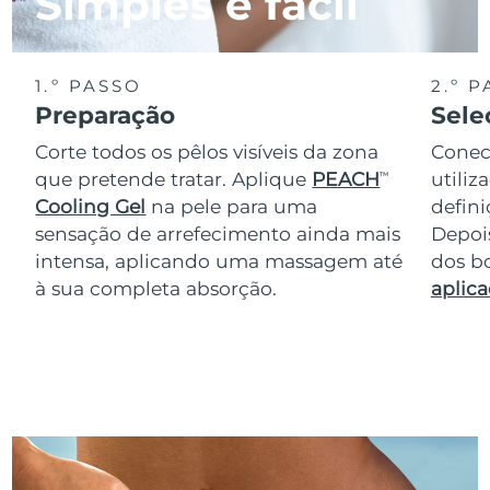
Simples e fácil
1.º PASSO
2.º 
Preparação
Sele
Corte todos os pêlos visíveis da zona
Conec
que pretende tratar. Aplique
PEACH
utiliz
TM
Cooling Gel
na pele para uma
defini
sensação de arrefecimento ainda mais
Depois
intensa, aplicando uma massagem até
dos bo
à sua completa absorção.
aplica