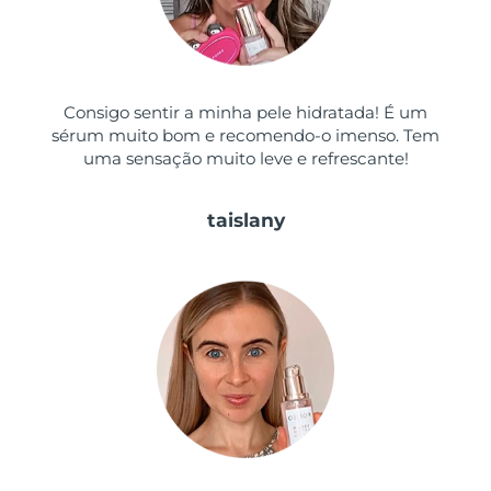
Tailândia
Entrega prevista
8/14/26
Turquia
Entrega prevista
8/11/26
Consigo sentir a minha pele hidratada! É um
Emirados Árabes
Entrega prevista
8/11/26
sérum muito bom e recomendo-o imenso. Tem
Unidos
uma sensação muito leve e refrescante!
Reino Unido
Entrega prevista
8/10/26
taislany
Estados Unidos
Entrega prevista
8/11/26
Uzbequistão
Entrega prevista
8/15/26
Vietnã
Entrega prevista
8/16/26