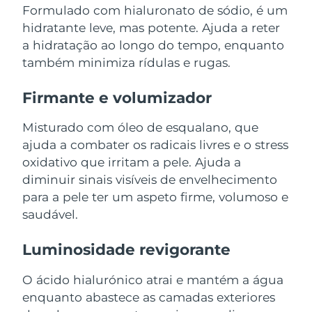
Serum
issa™ Teeth Whitening Gel
Formulado com hialuronato de sódio, é um
Advanced pore care essentials
For healthy hair
hidratante leve, mas potente. Ajuda a reter
18% PAP
Israel
Entrega prevista
8/14/26
Cosméticos
Homens
a hidratação ao longo do tempo, enquanto
também minimiza rídulas e rugas.
Itália
Entrega prevista
8/10/26
Firmante e volumizador
Japão
Entrega prevista
8/13/26
Comprar todos
Misturado com óleo de esqualano, que
Jersey
Entrega prevista
8/15/26
ajuda a combater os radicais livres e o stress
oxidativo que irritam a pele. Ajuda a
Cazaquistão
Entrega prevista
8/12/26
FOREO APP
diminuir sinais visíveis de envelhecimento
Kuwait
Entrega prevista
8/10/26
para a pele ter um aspeto firme, volumoso e
SOBRE
saudável.
Letônia
Entrega prevista
8/10/26
Luminosidade revigorante
Líbano
Entrega prevista
8/11/26
O ácido hialurónico atrai e mantém a água
Lituânia
Entrega prevista
8/10/26
enquanto abastece as camadas exteriores