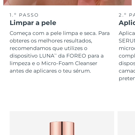
1.º PASSO
2.º 
Limpar a pele
Apli
Começa com a pele limpa e seca. Para
Aplic
obteres os melhores resultados,
SERUM
recomendamos que utilizes o
microc
dispositivo LUNA
da FOREO para a
compl
TM
limpeza e o Micro-Foam Cleanser
dispo
antes de aplicares o teu sérum.
camad
preten