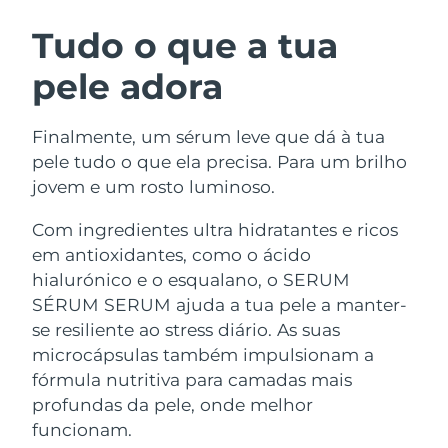
ROTINA DE BELEZA SUECA
Áustria
Entrega prevista
8/10/26
Tudo o que a tua
pele adora
Barein
Entrega prevista
8/11/26
Limpeza facial
Lifting facial
Bélgica
Entrega prevista
8/10/26
Finalmente, um sérum leve que dá à tua
LUNA™ 4 kit
BEAR™ 2 kit
pele tudo o que ela precisa. Para um brilho
Bermudas
Entrega prevista
8/16/26
Anti-aging massage
Microcurrent toning
jovem e um rosto luminoso.
Bósnia e
Com ingredientes ultra hidratantes e ricos
Entrega prevista
8/13/26
Hidratação
Cuidado oral
Herzegovina
em antioxidantes, como o ácido
LUNA™ 4 Plus
BEAR™ 2 go
UFO™ 3 kit
issa™ 4
hialurónico e o esqualano, o SERUM
Massage, LED heating
Microcurrent toning on-the-go
Brunei
Entrega prevista
8/15/26
TRATAMENTO ANTIENVELHECIMENTO
Deep facial hydration
Hybrid silicone sonic toothbrush
SÉRUM SERUM ajuda a tua pele a manter-
FAQ™
se resiliente ao stress diário. As suas
Bulgária
Entrega prevista
8/10/26
microcápsulas também impulsionam a
LUNA™ 4 Men
BEAR™ 2 eyes & lips
UFO™ 3 LED
NEW
issa™ 4 plus
fórmula nutritiva para camadas mais
Canadá
For men, anti-aging massage
Microcurrent line smoothing device
Entrega prevista
8/14/26
Near-infrared and red light therapy
profundas da pele, onde melhor
Smart hybrid silicone sonic toothbrush
device
Chile
funcionam.
Entrega prevista
8/14/26
Antienvelhecimento
Tratamentos LED