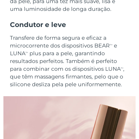
da pele, para uma tez mais suave, lisa e
Luxemburgo
Entrega prevista
8/10/26
uma luminosidade de longa duração.
Macau, RAE da
Condutor e leve
Entrega prevista
8/12/26
China
Transfere de forma segura e eficaz a
Malásia
Entrega prevista
8/13/26
microcorrente dos dispositivos BEAR
e
TM
LUNA
plus para a pele, garantindo
TM
Malta
Entrega prevista
8/10/26
resultados perfeitos. Também é perfeito
para combinar com os dispositivos LUNA
,
TM
México
Entrega prevista
8/14/26
que têm massagens firmantes, pelo que o
silicone desliza pela pele uniformemente.
Mônaco
Entrega prevista
8/11/26
Países Baixos
Entrega prevista
8/10/26
Nova Zelândia
Entrega prevista
8/10/26
Noruega
Entrega prevista
8/10/26