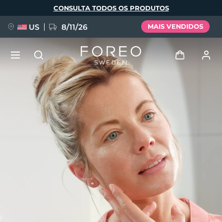
Pular
CONSULTA TODOS OS PRODUTOS
para
o
conteúdo
principal
US
8/11/26
MAIS VENDIDOS
NOVIDADE
Entrar
Idioma
BREAKING NEWS
Perfil de usuário
English
Deutsch
Español
Meus aparelhos
FAQ™ Pure Beauty-Tech Elixir
Français
Italiano
Português
Meus pedidos
Polski
Svenska
Русский
Türkçe
简体中文
繁體中文
Meus endereços
issa™ Teeth Whitening Set
As minhas subscrições