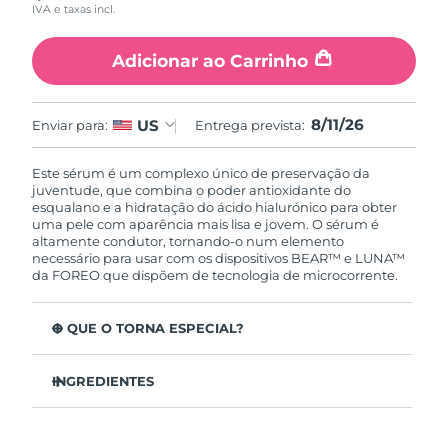
17
IVA e taxas incl.
Reviews.
Same
page
Adicionar ao Carrinho
link.
8/11/26
US
Enviar para:
Entrega prevista:
Este sérum é um complexo único de preservação da
juventude, que combina o poder antioxidante do
esqualano e a hidratação do ácido hialurónico para obter
uma pele com aparência mais lisa e jovem. O sérum é
altamente condutor, tornando-o num elemento
necessário para usar com os dispositivos BEAR™ e LUNA™
da FOREO que dispõem de tecnologia de microcorrente.
O QUE O TORNA ESPECIAL?
Clinicamente testado que aumenta a produção de
colagénio.
INGREDIENTES
Clinicamente testado que estimula a hidratação da pele
Aqua/Water/Eau, Glycerin, Diglycerin, Propanediol,
em 46% em 2 horas.
Panthenol, Butylene Glycol, Pentylene Glycol, Xylitol,
Fórmula com um complexo inovador de eletrólitos para