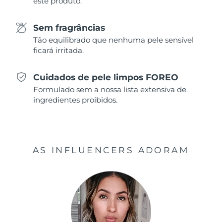
este produto.
Singapura
Entrega prevista
8/12/26
Sem fragrâncias
Tão equilibrado que nenhuma pele sensível
Eslováquia
Entrega prevista
8/10/26
ficará irritada.
Eslovênia
Entrega prevista
8/10/26
Cuidados de pele limpos FOREO
África do Sul
Entrega prevista
8/18/26
Formulado sem a nossa lista extensiva de
ingredientes proibidos.
Coreia do Sul
Entrega prevista
8/12/26
Espanha
Entrega prevista
8/10/26
AS INFLUENCERS ADORAM
Suécia
Entrega prevista
8/10/26
Suíça
Entrega prevista
8/10/26
Taiwan
Entrega prevista
8/15/26