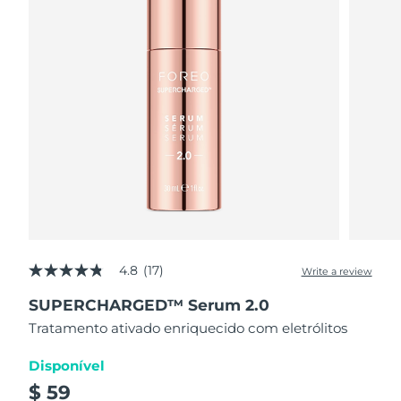
4.8
(17)
Write a review
4.8
out
SUPERCHARGED™ Serum 2.0
of
5
Tratamento ativado enriquecido com eletrólitos
stars,
average
rating
Disponível
value.
$ 59
Read