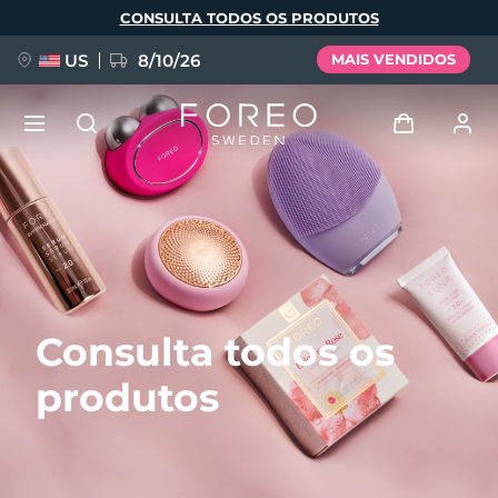
Pular
CONSULTA TODOS OS PRODUTOS
para
o
conteúdo
principal
US
8/10/26
MAIS VENDIDOS
NOVIDADE
Entrar
Idioma
BREAKING NEWS
Perfil de usuário
English
Deutsch
Español
Meus aparelhos
FAQ™ Pure Beauty-Tech Elixir
Consulta todos os
Français
Italiano
Português
Meus pedidos
Polski
Svenska
Русский
produtos
Türkçe
简体中文
繁體中文
Meus endereços
issa™ Teeth Whitening Set
As minhas subscrições