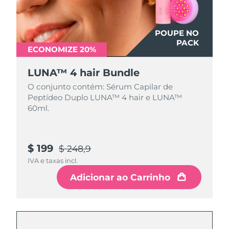
POUPE NO
PACK
ECONOMIZE 20%
LUNA™ 4 hair Bundle
O conjunto contém: Sérum Capilar de
Peptídeo Duplo LUNA™ 4 hair e LUNA™
60ml.
$ 199
$ 248,9
IVA e taxas incl.
Adicionar ao Carrinho