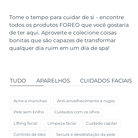
País de envio
Tome o tempo para cuidar de si - encontre
Estados Unidos
Entrega prevista
8/10/26
todos os produtos FOREO que você gostaria
FAQ™ Dual LED Panel
de ter aqui. Aproveite e colecione coisas
Reino Unido
Entrega prevista
8/9/26
bonitas que são capazes de transformar
POPULAR
qualquer dia ruim em um dia de spa!
Espanha
Entrega prevista
8/9/26
Austrália
Entrega prevista
8/12/26
França
Entrega prevista
8/9/26
TUDO
APARELHOS
CUIDADOS FACIAIS
Ofertas especiais
Bestsellers
Alemanha
Entrega prevista
8/9/26
Acne e manchas
Anti-envelhecimento e rugas
Canadá
Entrega prevista
8/13/26
Pele sem brilho
Cuidados com os olhos
Terapia com luz vermelha
Lifting facial
Limpeza facial
Cuidado capilar
Austrália
Entrega prevista
8/12/26
Controlo de óleo
Secura e desidratação da pele