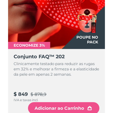
Luxemburgo
Entrega prevista
8/9/26
Macau, RAE da
Entrega prevista
8/11/26
China
Malásia
Entrega prevista
8/12/26
POUPE NO
PACK
ECONOMIZE 3%
Malta
Entrega prevista
8/9/26
Conjunto FAQ™ 202
México
Entrega prevista
8/13/26
Clinicamente testado para reduzir as rugas
em 32% e melhorar a firmeza e a elasticidade
Mônaco
Entrega prevista
8/10/26
da pele em apenas 2 semanas.
Países Baixos
Entrega prevista
8/9/26
Nova Zelândia
$ 849
Entrega prevista
8/9/26
$ 878,9
IVA e taxas incl.
Noruega
Entrega prevista
8/9/26
Adicionar ao Carrinho