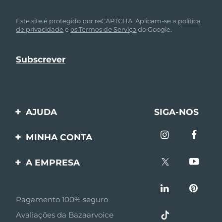
Este site é protegido por reCAPTCHA. Aplicam-se a
política
de privacidade
e
os Termos de Serviço
do Google.
AJUDA
SIGA-NOS
Entre em contato
MINHA CONTA
Encomendas & Envios
Registro de produto
A EMPRESA
Garantia & Devolução
Suporte
Sobre FOREO
Perguntas frequentes
Pagamento 100% seguro
Afiliados
Informações da bateria
Avaliações da Bazaarvoice
Notícias de afiliados