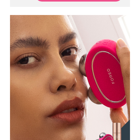
Omã
Entrega prevista
8/12/26
Filipinas
Entrega prevista
8/12/26
Polônia
Entrega prevista
8/10/26
Portugal
Entrega prevista
8/9/26
Porto Rico
Entrega prevista
8/11/26
Catar
Entrega prevista
8/10/26
Reunião
Entrega prevista
8/14/26
Romênia
Entrega prevista
8/9/26
Rússia
Entrega prevista
8/17/26
Arábia Saudita
Entrega prevista
8/10/26