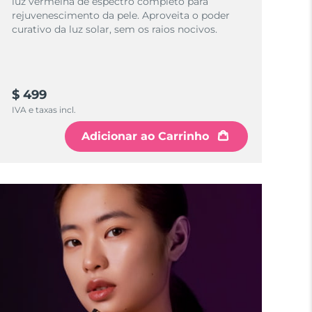
luz vermelha de espectro completo para
rejuvenescimento da pele. Aproveita o poder
curativo da luz solar, sem os raios nocivos.
$ 499
IVA e taxas incl.
Adicionar ao Carrinho