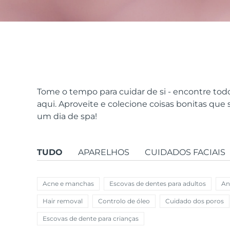
issa™ Teeth Whitening Set
FAQ™ Dual LED Panel
Tome o tempo para cuidar de si - encontre tod
aqui. Aproveite e colecione coisas bonitas que
um dia de spa!
POPULAR
TUDO
APARELHOS
CUIDADOS FACIAIS
Ofertas especiais
Bestsellers
Acne e manchas
Escovas de dentes para adultos
An
Hair removal
Controlo de óleo
Cuidado dos poros
Escovas de dente para crianças