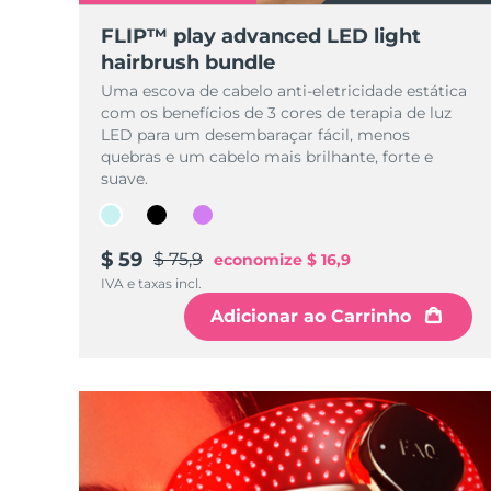
Dispositivos ESPADA™
Dispositivos de olhos
LUNA™ Dual-Peptide Scalp
Cuidados de pele KIWI™
All acne treatment devices
All revitalizing eye massagers
FLIP™ play advanced LED light
Serum
issa™ Teeth Whitening Gel
Advanced pore care essentials
hairbrush bundle
For healthy hair
18% PAP
Uma escova de cabelo anti-eletricidade estática
Cosméticos
Homens
com os benefícios de 3 cores de terapia de luz
LED para um desembaraçar fácil, menos
quebras e um cabelo mais brilhante, forte e
suave.
Comprar todos
$ 59
$ 75,9
economize
$ 16,9
IVA e taxas incl.
Adicionar ao Carrinho
FOREO APP
SOBRE