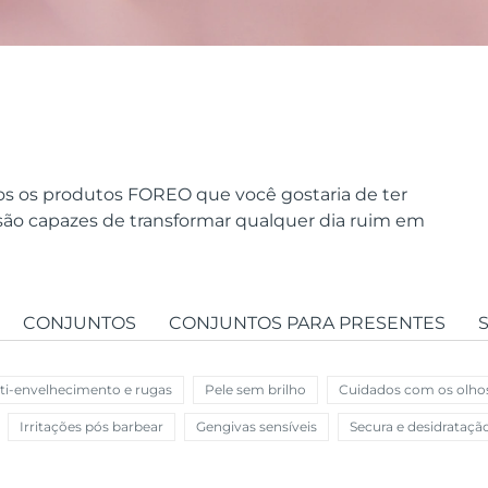
os os produtos FOREO que você gostaria de ter
 são capazes de transformar qualquer dia ruim em
CONJUNTOS
CONJUNTOS PARA PRESENTES
ti-envelhecimento e rugas
Pele sem brilho
Cuidados com os olho
Irritações pós barbear
Gengivas sensíveis
Secura e desidrataçã