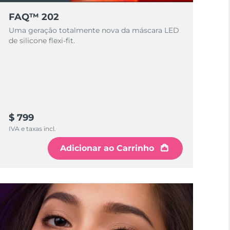
FAQ™ 202
Uma geração totalmente nova da máscara LED
de silicone flexi-fit.
$ 799
IVA e taxas incl.
Adicionar ao Carrinho