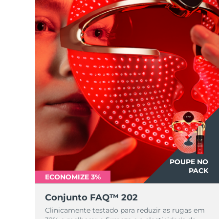
POUPE NO
PACK
ECONOMIZE 3%
Conjunto FAQ™ 202
Clinicamente testado para reduzir as rugas em