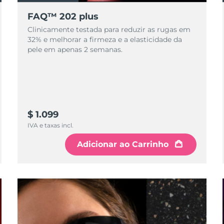
FAQ™ 202 plus
Clinicamente testada para reduzir as rugas em
32% e melhorar a firmeza e a elasticidade da
pele em apenas 2 semanas.
$ 1.099
IVA e taxas incl.
Adicionar ao Carrinho