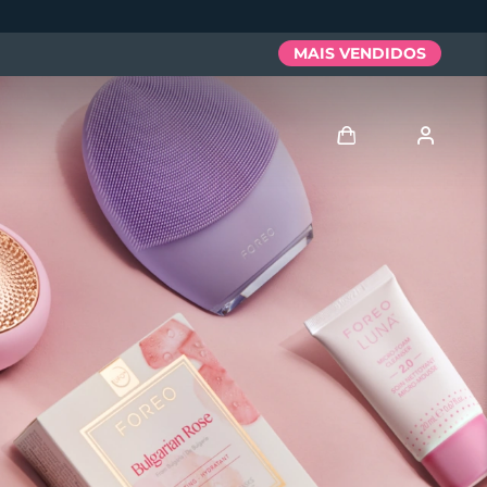
MAIS VENDIDOS
Entrar
Perfil de usuário
Meus aparelhos
Meus pedidos
Meus endereços
As minhas subscrições