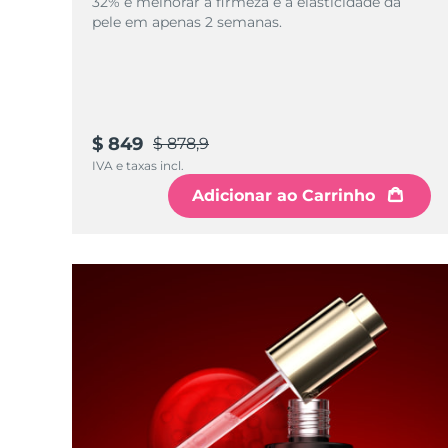
32% e melhorar a firmeza e a elasticidade da
pele em apenas 2 semanas.
$ 849
$ 878,9
IVA e taxas incl.
Adicionar ao Carrinho