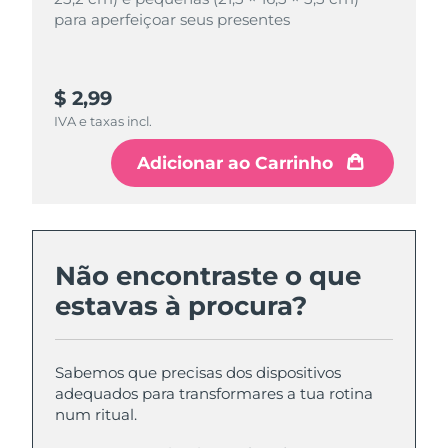
para aperfeiçoar seus presentes
para aperfeiçoar seus presentes
$ 2,99
$ 4,99
IVA e taxas incl.
IVA e taxas incl.
Adicionar ao Carrinho
Adicionar ao Carrinho
Não encontraste o que
estavas à procura?
Sabemos que precisas dos dispositivos
adequados para transformares a tua rotina
num ritual.