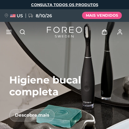
Pular
CONSULTA TODOS OS PRODUTOS
para
o
conteúdo
principal
US
8/10/26
MAIS VENDIDOS
NOVIDADE
Entrar
Idioma
BREAKING NEWS
Perfil de usuário
Higiene bucal
English
Deutsch
Español
Meus aparelhos
FAQ™ Pure Beauty-Tech Elixir
Français
Italiano
Português
completa
Meus pedidos
Polski
Svenska
Русский
Türkçe
简体中文
繁體中文
Meus endereços
Descobre mais
issa™ Teeth Whitening Set
As minhas subscrições