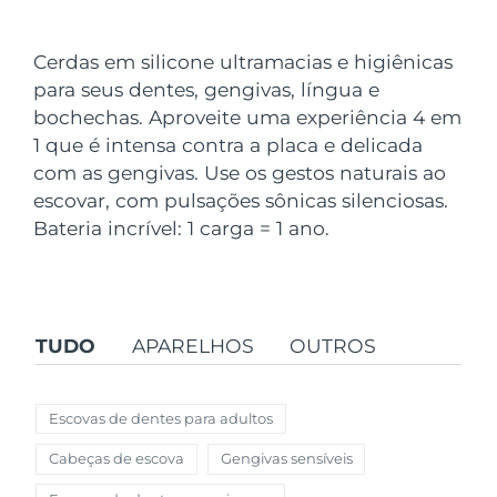
País de envio
Cerdas em silicone ultramacias e higiênicas
Estados Unidos
Entrega prevista
8/10/26
para seus dentes, gengivas, língua e
FAQ™ Dual LED Panel
bochechas. Aproveite uma experiência 4 em
Reino Unido
Entrega prevista
8/9/26
1 que é intensa contra a placa e delicada
POPULAR
com as gengivas. Use os gestos naturais ao
Espanha
Entrega prevista
8/9/26
escovar, com pulsações sônicas silenciosas.
Austrália
Bateria incrível: 1 carga = 1 ano.
Entrega prevista
8/12/26
França
Entrega prevista
8/9/26
Ofertas especiais
Bestsellers
Alemanha
Entrega prevista
8/9/26
TUDO
APARELHOS
OUTROS
Canadá
Entrega prevista
8/13/26
Escovas de dentes para adultos
Terapia com luz vermelha
Cabeças de escova
Gengivas sensíveis
Austrália
Entrega prevista
8/12/26