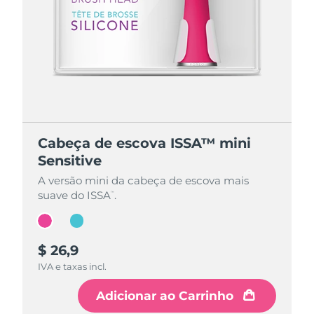
Cabeça de escova ISSA™ mini
Cabeça de escova ISSA™ mini
Sensitive
Sensitive
A versão mini da cabeça de escova mais
A versão mini da cabeça de escova mais
suave do ISSA
suave do ISSA
.
.
™
™
$ 26,9
$ 26,9
IVA e taxas incl.
IVA e taxas incl.
Adicionar ao Carrinho
Adicionar ao Carrinho