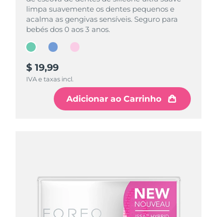
limpa suavemente os dentes pequenos e
limpa suavemente os dentes pequenos e
limpa suavemente os dentes pequenos e
acalma as gengivas sensíveis. Seguro para
acalma as gengivas sensíveis. Seguro para
acalma as gengivas sensíveis. Seguro para
bebés dos 0 aos 3 anos.
bebés dos 0 aos 3 anos.
bebés dos 0 aos 3 anos.
$ 19,99
$ 19,99
$ 19,99
IVA e taxas incl.
IVA e taxas incl.
IVA e taxas incl.
Adicionar ao Carrinho
Adicionar ao Carrinho
Adicionar ao Carrinho