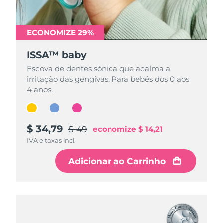
ECONOMIZE 29%
ECONOMIZE 29%
ECONOMIZE 29%
ISSA™ baby
ISSA™ baby
ISSA™ baby
Escova de dentes sónica que acalma a
Escova de dentes sónica que acalma a
Escova de dentes sónica que acalma a
irritação das gengivas. Para bebés dos 0 aos
irritação das gengivas. Para bebés dos 0 aos
irritação das gengivas. Para bebés dos 0 aos
4 anos.
4 anos.
4 anos.
$ 34,79
$ 34,79
$ 34,79
$ 49
$ 49
$ 49
economize
economize
economize
$ 14,21
$ 14,21
$ 14,21
IVA e taxas incl.
IVA e taxas incl.
IVA e taxas incl.
Adicionar ao Carrinho
Adicionar ao Carrinho
Adicionar ao Carrinho