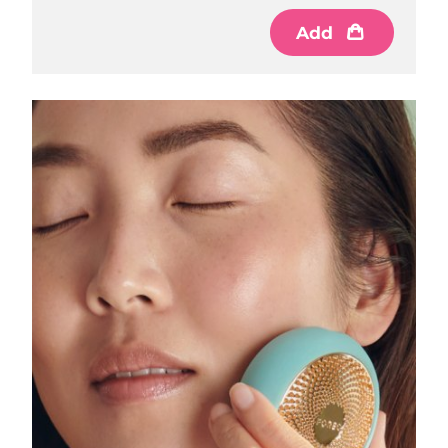
Luxemburgo
Entrega prevista
8/9/26
Add
Macau, RAE da
Entrega prevista
8/11/26
China
Malásia
Entrega prevista
8/12/26
Malta
Entrega prevista
8/9/26
México
Entrega prevista
8/13/26
Mônaco
Entrega prevista
8/10/26
Países Baixos
Entrega prevista
8/9/26
Nova Zelândia
Entrega prevista
8/9/26
Noruega
Entrega prevista
8/9/26