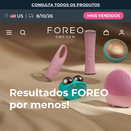
Pular
CONSULTA TODOS OS PRODUTOS
para
o
conteúdo
principal
US
8/10/26
MAIS VENDIDOS
NOVIDADE
Entrar
Idioma
BREAKING NEWS
Perfil de usuário
English
Deutsch
Español
Meus aparelhos
FAQ™ Pure Beauty-Tech Elixir
Resultados FOREO
Français
Italiano
Português
Meus pedidos
Polski
Svenska
Русский
por menos!
Türkçe
简体中文
繁體中文
Meus endereços
issa™ Teeth Whitening Set
As minhas subscrições