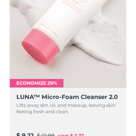
ECONOMIZE 29%
ECONOMIZE 29%
LUNA™ Micro-Foam Cleanser 2.0
LUNA™ Micro-Foam Cleanser 2.0
Lifts away dirt, oil, and makeup, leaving skin
Lifts away dirt, oil, and makeup, leaving skin
feeling fresh and clean.
feeling fresh and clean.
$ 9.22
$ 31.88
$ 12.99
$ 44.9
save
save
$ 3.77
$ 13.02