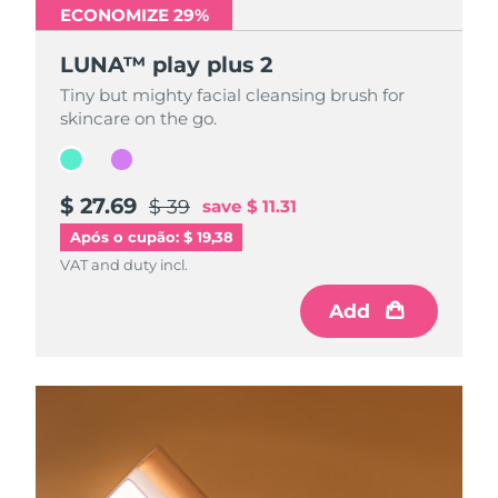
ECONOMIZE 29%
ECONOMIZE 29%
LUNA™ play plus 2
LUNA™ play plus 2
Tiny but mighty facial cleansing brush for
Tiny but mighty facial cleansing brush for
skincare on the go.
skincare on the go.
$ 27.69
$ 27.69
$ 39
$ 39
save
save
$ 11.31
$ 11.31
Após o cupão: $ 19,38
VAT and duty incl.
VAT and duty incl.
Add
Add