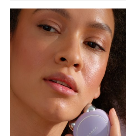
Singapura
Entrega prevista
8/11/26
Eslováquia
Entrega prevista
8/9/26
Eslovênia
Entrega prevista
8/9/26
África do Sul
Entrega prevista
8/17/26
Coreia do Sul
Entrega prevista
8/11/26
Espanha
Entrega prevista
8/9/26
Suécia
Entrega prevista
8/9/26
Suíça
Entrega prevista
8/9/26
Taiwan
Entrega prevista
8/14/26