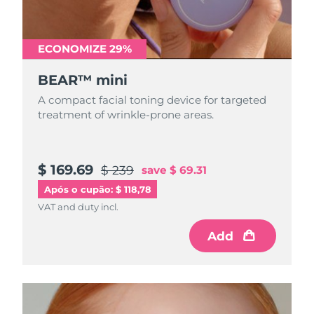
Tailândia
Entrega prevista
8/13/26
Turquia
Entrega prevista
8/10/26
ECONOMIZE 29%
Emirados Árabes
BEAR™ mini
Entrega prevista
8/10/26
Unidos
A compact facial toning device for targeted
treatment of wrinkle-prone areas.
Reino Unido
Entrega prevista
8/9/26
Estados Unidos
Entrega prevista
8/10/26
$ 169.69
$ 239
save
$ 69.31
Uzbequistão
Entrega prevista
8/14/26
Após o cupão: $ 118,78
VAT and duty incl.
Vietnã
Entrega prevista
8/15/26
Add