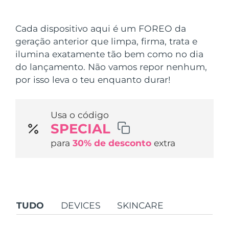
País de envio
Cada dispositivo aqui é um FOREO da
Estados Unidos
Entrega prevista
8/10/26
geração anterior que limpa, firma, trata e
FAQ™ Dual LED Panel
ilumina exatamente tão bem como no dia
Reino Unido
Entrega prevista
8/9/26
do lançamento. Não vamos repor nenhum,
POPULAR
por isso leva o teu enquanto durar!
Espanha
Entrega prevista
8/9/26
Austrália
Entrega prevista
8/12/26
Usa o código
SPECIAL
França
Entrega prevista
8/9/26
Ofertas especiais
Bestsellers
para
30% de desconto
extra
Alemanha
Entrega prevista
8/9/26
Canadá
Entrega prevista
8/13/26
Terapia com luz vermelha
TUDO
DEVICES
SKINCARE
Austrália
Entrega prevista
8/12/26