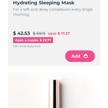
Hydrating Sleeping Mask
For a soft and dewy complexion every single
morning.
$ 42.53
$ 59.9
save
$ 17.37
Após o cupão: $ 29,77
VAT and duty incl.
Add