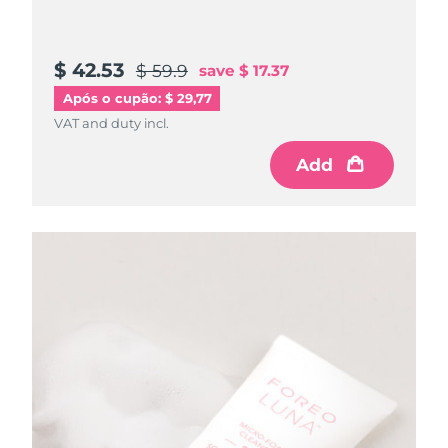
$ 42.53
$ 59.9
save
$ 17.37
Após o cupão: $ 29,77
VAT and duty incl.
Add