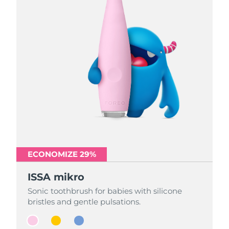
ECONOMIZE 29%
ECONOMIZE 29%
ECONOMIZE 29%
ISSA mikro
ISSA mikro
ISSA mikro
Sonic toothbrush for babies with silicone
Sonic toothbrush for babies with silicone
Sonic toothbrush for babies with silicone
bristles and gentle pulsations.
bristles and gentle pulsations.
bristles and gentle pulsations.