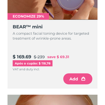
Tailândia
Entrega prevista
8/16/26
Turquia
Entrega prevista
8/13/26
ECONOMIZE 29%
Emirados Árabes
BEAR™ mini
Entrega prevista
8/13/26
Unidos
A compact facial toning device for targeted
treatment of wrinkle-prone areas.
Reino Unido
Entrega prevista
8/12/26
Estados Unidos
Entrega prevista
8/13/26
$ 169.69
$ 239
save
$ 69.31
Uzbequistão
Entrega prevista
8/17/26
Após o cupão: $ 118,78
VAT and duty incl.
Vietnã
Entrega prevista
8/18/26
Add