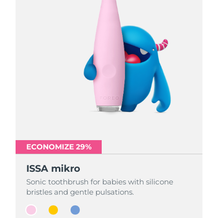
ECONOMIZE 29%
ECONOMIZE 29%
ECONOMIZE 29%
ISSA mikro
ISSA mikro
ISSA mikro
Sonic toothbrush for babies with silicone
Sonic toothbrush for babies with silicone
Sonic toothbrush for babies with silicone
bristles and gentle pulsations.
bristles and gentle pulsations.
bristles and gentle pulsations.