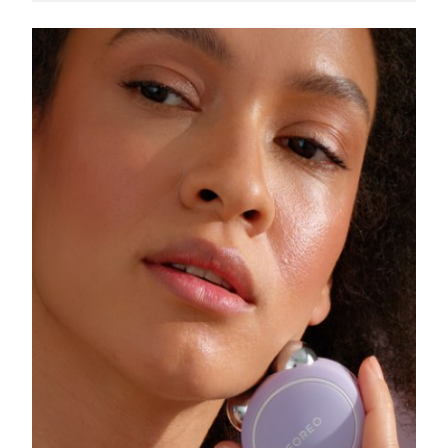
Singapura
Entrega prevista
8/14/26
Eslováquia
Entrega prevista
8/12/26
Eslovênia
Entrega prevista
8/12/26
África do Sul
Entrega prevista
8/20/26
Coreia do Sul
Entrega prevista
8/14/26
Espanha
Entrega prevista
8/12/26
Suécia
Entrega prevista
8/12/26
Suíça
Entrega prevista
8/12/26
Taiwan
Entrega prevista
8/17/26