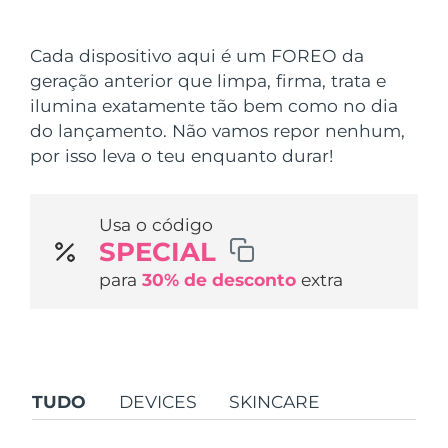
País de envio
Cada dispositivo aqui é um FOREO da
Estados Unidos
Entrega prevista
8/13/26
geração anterior que limpa, firma, trata e
FAQ™ Dual LED Panel
ilumina exatamente tão bem como no dia
Reino Unido
Entrega prevista
8/12/26
do lançamento. Não vamos repor nenhum,
POPULAR
por isso leva o teu enquanto durar!
Espanha
Entrega prevista
8/12/26
Austrália
Entrega prevista
8/15/26
Usa o código
SPECIAL
França
Entrega prevista
8/12/26
Ofertas especiais
Bestsellers
para
30% de desconto
extra
Alemanha
Entrega prevista
8/12/26
Canadá
Entrega prevista
8/16/26
Terapia com luz vermelha
TUDO
DEVICES
SKINCARE
Austrália
Entrega prevista
8/15/26