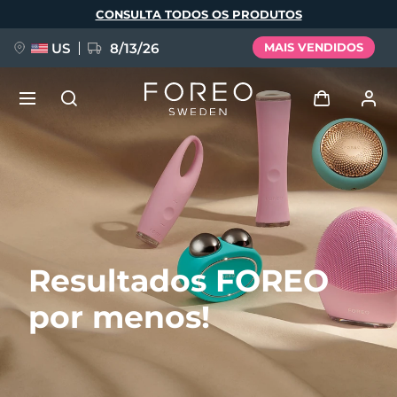
Pular
CONSULTA TODOS OS PRODUTOS
para
o
conteúdo
principal
US
8/13/26
MAIS VENDIDOS
NOVIDADE
Entrar
Idioma
BREAKING NEWS
Perfil de usuário
English
Deutsch
Español
Meus aparelhos
FAQ™ Pure Beauty-Tech Elixir
Resultados FOREO
Français
Italiano
Português
Meus pedidos
Polski
Svenska
Русский
por menos!
Türkçe
简体中文
繁體中文
Meus endereços
issa™ Teeth Whitening Set
As minhas subscrições