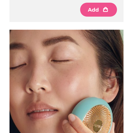
Luxemburgo
Entrega prevista
8/12/26
Add
Macau, RAE da
Entrega prevista
8/14/26
China
Malásia
Entrega prevista
8/15/26
Malta
Entrega prevista
8/12/26
México
Entrega prevista
8/16/26
Mônaco
Entrega prevista
8/13/26
Países Baixos
Entrega prevista
8/12/26
Nova Zelândia
Entrega prevista
8/12/26
Noruega
Entrega prevista
8/12/26