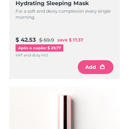
Hydrating Sleeping Mask
For a soft and dewy complexion every single
morning.
$ 42.53
$ 59.9
save
$ 17.37
Após o cupão: $ 29,77
VAT and duty incl.
Add