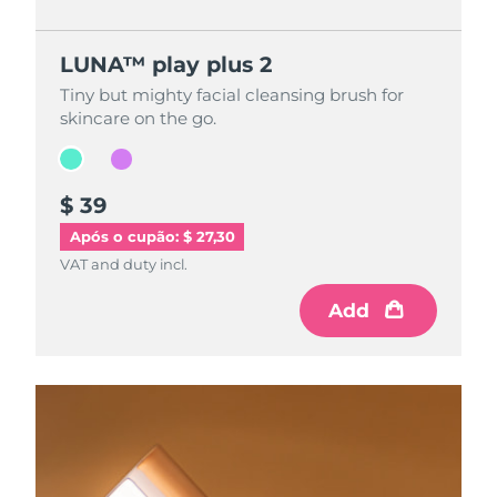
LUNA™ play plus 2
LUNA™ play plus 2
Tiny but mighty facial cleansing brush for
Tiny but mighty facial cleansing brush for
skincare on the go.
skincare on the go.
$ 39
$ 39
Após o cupão: $ 27,30
VAT and duty incl.
VAT and duty incl.
Add
Add