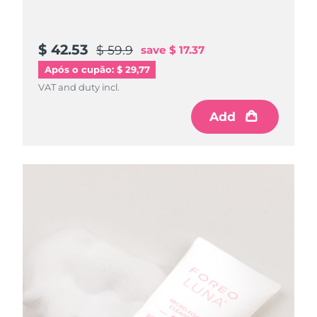
$ 42.53
$ 59.9
save
$ 17.37
Após o cupão: $ 29,77
VAT and duty incl.
Add