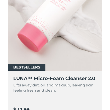
BESTSELLERS
BESTSELLERS
LUNA™ Micro-Foam Cleanser 2.0
LUNA™ Micro-Foam Cleanser 2.0
Lifts away dirt, oil, and makeup, leaving skin
Lifts away dirt, oil, and makeup, leaving skin
feeling fresh and clean.
feeling fresh and clean.
$ 12.99
$ 44.9