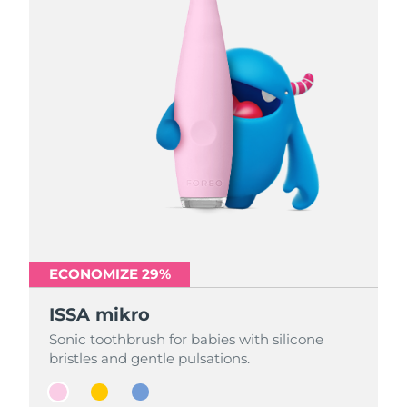
ECONOMIZE 29%
ECONOMIZE 29%
ECONOMIZE 29%
ISSA mikro
ISSA mikro
ISSA mikro
Sonic toothbrush for babies with silicone
Sonic toothbrush for babies with silicone
Sonic toothbrush for babies with silicone
bristles and gentle pulsations.
bristles and gentle pulsations.
bristles and gentle pulsations.