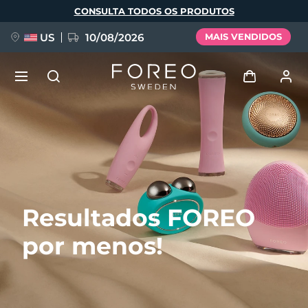
Pular
CONSULTA TODOS OS PRODUTOS
para
o
conteúdo
principal
US
10/08/2026
MAIS VENDIDOS
NOVIDADE
Entrar
Idioma
BREAKING NEWS
Perfil de usuário
English
Deutsch
Español
Meus aparelhos
FAQ™ Pure Beauty-Tech Elixir
Resultados FOREO
Français
Italiano
Português
Meus pedidos
Polski
Svenska
Русский
por menos!
Türkçe
简体中文
繁體中文
Meus endereços
issa™ Teeth Whitening Set
As minhas subscrições