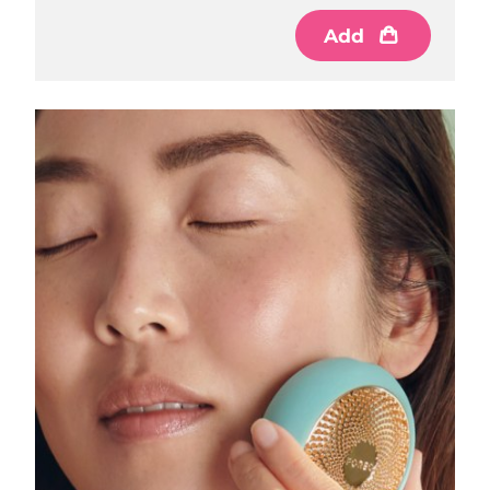
Luxemburgo
Entrega prevista
09/08/2026
Add
Macau, RAE da
Entrega prevista
11/08/2026
China
Malásia
Entrega prevista
12/08/2026
Malta
Entrega prevista
09/08/2026
México
Entrega prevista
13/08/2026
Mônaco
Entrega prevista
10/08/2026
Países Baixos
Entrega prevista
09/08/2026
Nova Zelândia
Entrega prevista
09/08/2026
Noruega
Entrega prevista
09/08/2026