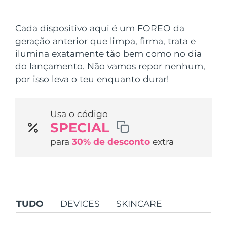
País de envio
Cada dispositivo aqui é um FOREO da
Estados Unidos
Entrega prevista
10/08/2026
geração anterior que limpa, firma, trata e
FAQ™ Dual LED Panel
ilumina exatamente tão bem como no dia
Reino Unido
Entrega prevista
09/08/2026
do lançamento. Não vamos repor nenhum,
POPULAR
por isso leva o teu enquanto durar!
Espanha
Entrega prevista
09/08/2026
Austrália
Entrega prevista
12/08/2026
Usa o código
SPECIAL
França
Entrega prevista
09/08/2026
Ofertas especiais
Bestsellers
para
30% de desconto
extra
Alemanha
Entrega prevista
09/08/2026
Canadá
Entrega prevista
13/08/2026
Terapia com luz vermelha
TUDO
DEVICES
SKINCARE
Austrália
Entrega prevista
12/08/2026