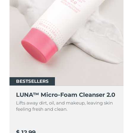
BESTSELLERS
BESTSELLERS
LUNA™ Micro-Foam Cleanser 2.0
LUNA™ Micro-Foam Cleanser 2.0
Lifts away dirt, oil, and makeup, leaving skin
Lifts away dirt, oil, and makeup, leaving skin
feeling fresh and clean.
feeling fresh and clean.
$ 12.99
$ 44.9