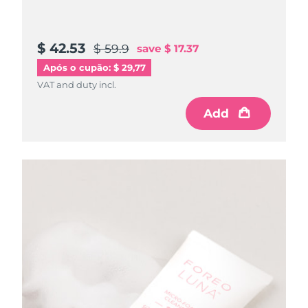
$ 42.53
$ 59.9
save
$ 17.37
Após o cupão: $ 29,77
VAT and duty incl.
Add