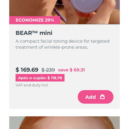
Tailândia
Entrega prevista
13/08/2026
Turquia
Entrega prevista
10/08/2026
ECONOMIZE 29%
Emirados Árabes
BEAR™ mini
Entrega prevista
10/08/2026
Unidos
A compact facial toning device for targeted
treatment of wrinkle-prone areas.
Reino Unido
Entrega prevista
09/08/2026
Estados Unidos
Entrega prevista
10/08/2026
$ 169.69
$ 239
save
$ 69.31
Uzbequistão
Entrega prevista
14/08/2026
Após o cupão: $ 118,78
VAT and duty incl.
Vietnã
Entrega prevista
15/08/2026
Add