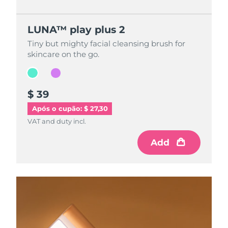
LUNA™ play plus 2
LUNA™ play plus 2
Tiny but mighty facial cleansing brush for
Tiny but mighty facial cleansing brush for
skincare on the go.
skincare on the go.
$ 39
$ 39
Após o cupão: $ 27,30
VAT and duty incl.
VAT and duty incl.
Add
Add