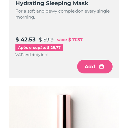
Hydrating Sleeping Mask
For a soft and dewy complexion every single
morning.
$ 42.53
$ 59.9
save
$ 17.37
Após o cupão: $ 29,77
VAT and duty incl.
Add