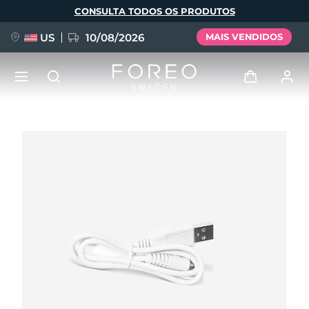
Pular
CONSULTA TODOS OS PRODUTOS
para
o
conteúdo
principal
US
10/08/2026
MAIS VENDIDOS
NOVIDADE
Entrar
Idioma
BREAKING NEWS
Perfil de usuário
English
Deutsch
Español
Meus aparelhos
FAQ™ Pure Beauty-Tech Elixir
Français
Italiano
Português
Meus pedidos
Polski
Svenska
Русский
Türkçe
简体中文
繁體中文
Meus endereços
issa™ Teeth Whitening Set
As minhas subscrições