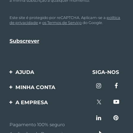
a minha subscrição a qualquer momento.
Este site é protegido por reCAPTCHA. Aplicam-se a
política
de privacidade
e
os Termos de Serviço
do Google.
AJUDA
SIGA-NOS
Entre em contato
MINHA CONTA
Encomendas & Envios
Registro de produto
A EMPRESA
Garantia & Devolução
Suporte
Sobre FOREO
Perguntas frequentes
Pagamento 100% seguro
Afiliados
Informações da bateria