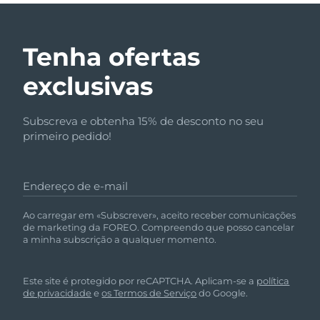
Tenha ofertas
exclusivas
Subscreva e obtenha 15% de desconto no seu
primeiro pedido!
Endereço de e-mail
Ao carregar em «Subscrever», aceito receber comunicações
de marketing da FOREO. Compreendo que posso cancelar
a minha subscrição a qualquer momento.
Este site é protegido por reCAPTCHA. Aplicam-se a
política
de privacidade
e
os Termos de Serviço
do Google.