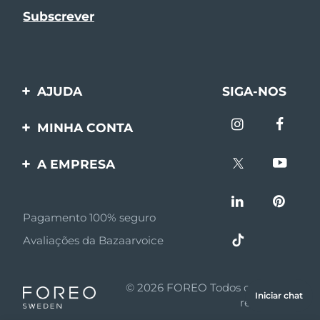
AJUDA
SIGA-NOS
Entre em contato
MINHA CONTA
Encomendas & Envios
Registro de produto
A EMPRESA
Garantia & Devolução
Suporte
Sobre FOREO
Perguntas frequentes
Pagamento 100% seguro
Afiliados
Informações da bateria
Avaliações da Bazaarvoice
Notícias de afiliados
MYSA
© 2026 FOREO Todos os direitos
Iniciar chat
Parceiro minoritário
reservados