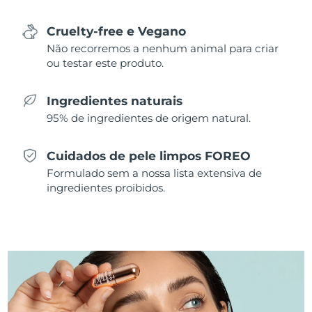
Singapura
Entrega prevista
8/11/26
Cruelty-free e Vegano
Não recorremos a nenhum animal para criar
Eslováquia
Entrega prevista
8/9/26
ou testar este produto.
Eslovênia
Entrega prevista
8/9/26
Ingredientes naturais
95% de ingredientes de origem natural.
África do Sul
Entrega prevista
8/17/26
Cuidados de pele limpos FOREO
Coreia do Sul
Entrega prevista
8/11/26
Formulado sem a nossa lista extensiva de
ingredientes proibidos.
Espanha
Entrega prevista
8/9/26
Suécia
Entrega prevista
8/9/26
Suíça
Entrega prevista
8/9/26
Taiwan
Entrega prevista
8/14/26