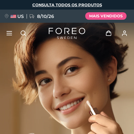
Pular
CONSULTA TODOS OS PRODUTOS
para
o
conteúdo
principal
US
8/10/26
MAIS VENDIDOS
NOVIDADE
Entrar
Idioma
BREAKING NEWS
Perfil de usuário
English
Deutsch
Español
Meus aparelhos
FAQ™ Pure Beauty-Tech Elixir
Français
Italiano
Português
Meus pedidos
Polski
Svenska
Русский
Türkçe
简体中文
繁體中文
Meus endereços
issa™ Teeth Whitening Set
As minhas subscrições