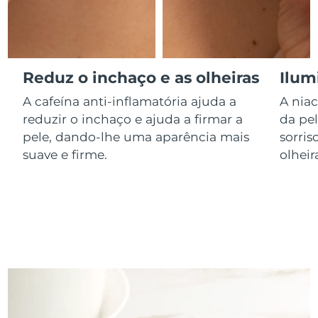
Luxemburgo
Entrega prevista
8/9/26
Macau, RAE da
Entrega prevista
8/11/26
China
Reduz o inchaço e as olheiras
Ilum
Malásia
Entrega prevista
8/12/26
A cafeína anti-inflamatória ajuda a
A niac
reduzir o inchaço e ajuda a firmar a
da pel
Malta
Entrega prevista
8/9/26
pele, dando-lhe uma aparência mais
sorri
suave e firme.
olheir
México
Entrega prevista
8/13/26
Mônaco
Entrega prevista
8/10/26
Países Baixos
Entrega prevista
8/9/26
Nova Zelândia
Entrega prevista
8/9/26
Noruega
Entrega prevista
8/9/26