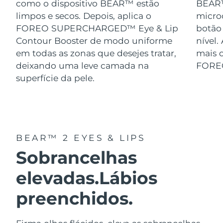
como o dispositivo BEAR™ estão
BEAR™
limpos e secos. Depois, aplica o
micro
FOREO SUPERCHARGED™ Eye & Lip
botão
Contour Booster de modo uniforme
nível.
em todas as zonas que desejes tratar,
mais o
deixando uma leve camada na
FORE
superfície da pele.
BEAR™ 2 EYES & LIPS
Sobrancelhas
elevadas.
Lábios
preenchidos.