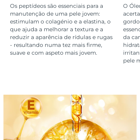
Os peptídeos são essenciais para a
O Óleo
Luxemburgo
Entrega prevista
08.08.26
manutenção de uma pele jovem:
acerta
Macau, RAE da
estimulam o colagénio e a elastina, o
gordo
Entrega prevista
10.08.26
China
que ajuda a melhorar a textura e a
essen
reduzir a aparência de rídulas e rugas
da ca
Malásia
Entrega prevista
11.08.26
- resultando numa tez mais firme,
hidrat
suave e com aspeto mais jovem.
irrita
Malta
Entrega prevista
08.08.26
pele m
México
Entrega prevista
12.08.26
Mônaco
Entrega prevista
09.08.26
Países Baixos
Entrega prevista
08.08.26
Nova Zelândia
Entrega prevista
08.08.26
Noruega
Entrega prevista
08.08.26