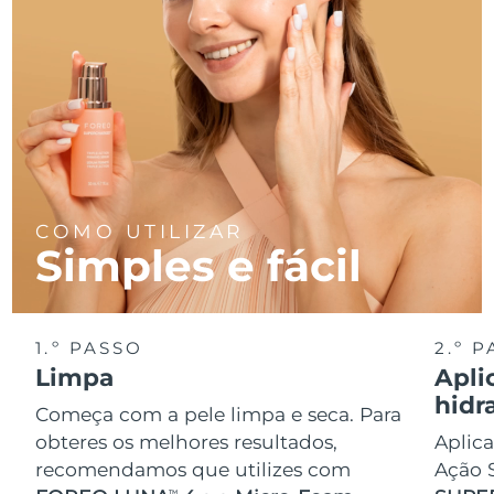
Tailândia
Entrega prevista
12.08.26
Turquia
Entrega prevista
09.08.26
Emirados Árabes
Entrega prevista
09.08.26
Unidos
Reino Unido
Entrega prevista
08.08.26
COMO UTILIZAR
Estados Unidos
Entrega prevista
09.08.26
Simples e fácil
Uzbequistão
Entrega prevista
13.08.26
Vietnã
1.º PASSO
2.º 
Entrega prevista
14.08.26
Limpa
Apli
hidr
Começa com a pele limpa e seca. Para
obteres os melhores resultados,
Aplica
recomendamos que utilizes com
Ação
TM