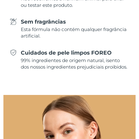
ou testar este produto.
Singapura
Entrega prevista
10.08.26
Sem fragrâncias
Eslováquia
Entrega prevista
08.08.26
Esta fórmula não contém qualquer fragrância
artificial.
Eslovênia
Entrega prevista
08.08.26
Cuidados de pele limpos FOREO
África do Sul
Entrega prevista
16.08.26
99% ingredientes de origem natural, isento
dos nossos ingredientes prejudiciais proibidos.
Coreia do Sul
Entrega prevista
10.08.26
Espanha
Entrega prevista
08.08.26
Suécia
Entrega prevista
08.08.26
Suíça
Entrega prevista
08.08.26
Taiwan
Entrega prevista
13.08.26