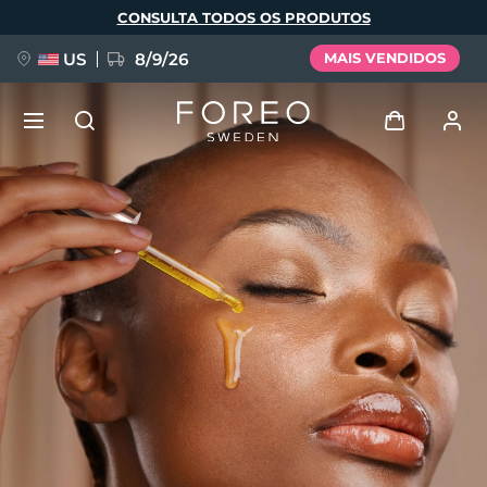
Pular
CONSULTA TODOS OS PRODUTOS
para
o
conteúdo
principal
US
8/9/26
MAIS VENDIDOS
NOVIDADE
Entrar
Idioma
BREAKING NEWS
Perfil de usuário
English
Deutsch
Español
Meus aparelhos
FAQ™ Pure Beauty-Tech Elixir
Français
Italiano
Português
Meus pedidos
Polski
Svenska
Русский
Türkçe
简体中文
繁體中文
Meus endereços
issa™ Teeth Whitening Set
As minhas subscrições