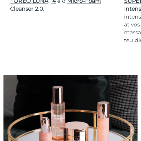
FOREO LUNA
4
e o
Micro-Foam
SUPE
Cleanser 2.0
.
Inten
intens
ativos
massaj
teu d