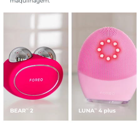
maquilhagem.
BEAR
2
LUNA
4 plus
TM
TM