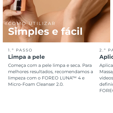
Tailândia
Entrega prevista
8/13/26
Turquia
Entrega prevista
8/10/26
COMO UTILIZAR
Emirados Árabes
Simples e fácil
Entrega prevista
8/10/26
Unidos
Reino Unido
Entrega prevista
8/9/26
1.º PASSO
2.º 
Estados Unidos
Limpa a pele
Apli
Entrega prevista
8/10/26
Começa com a pele limpa e seca. Para
Aplica
Uzbequistão
Entrega prevista
8/14/26
melhores resultados, recomendamos a
Massa
limpeza com o FOREO LUNA™ 4 e
vídeo
Vietnã
Entrega prevista
8/15/26
Micro-Foam Cleanser 2.0.
defini
FORE