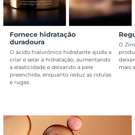
Luxemburgo
Entrega prevista
8/8/26
Macau, RAE da
Entrega prevista
8/10/26
China
Fornece hidratação
Regu
Malásia
duradoura
Entrega prevista
8/11/26
O Zin
O ácido hialurónico hidratante ajuda a
produ
Malta
Entrega prevista
8/8/26
criar e selar a hidratação, aumentando
deixa
a elasticidade e deixando a pele
mais s
México
Entrega prevista
8/12/26
preenchida, enquanto reduz as ridulas
e rugas.
Mônaco
Entrega prevista
8/9/26
Países Baixos
Entrega prevista
8/8/26
Nova Zelândia
Entrega prevista
8/8/26
Noruega
Entrega prevista
8/8/26