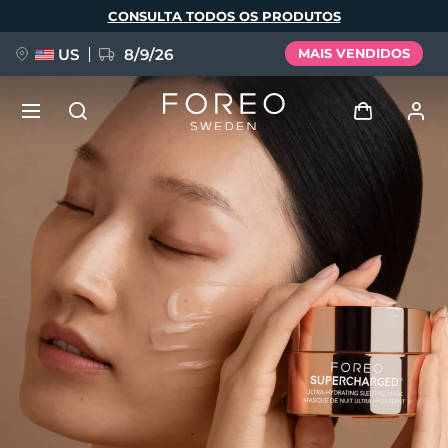
Pular
CONSULTA TODOS OS PRODUTOS
para
o
conteúdo
principal
US
8/9/26
MAIS VENDIDOS
NOVIDADE
Entrar
Idioma
BREAKING NEWS
Perfil de usuário
English
Deutsch
Español
Meus aparelhos
FAQ™ Pure Beauty-Tech Elixir
Français
Italiano
Português
Meus pedidos
Polski
Svenska
Русский
Türkçe
简体中文
繁體中文
Meus endereços
issa™ Teeth Whitening Set
As minhas subscrições