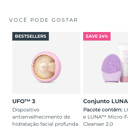
VOCÊ PODE GOSTAR
BESTSELLERS
SAVE 24%
UFO™ 3
Conjunto LUN
Dispositivo
Pacote contém:
L
antienvelhecimento de
e LUNA™ Micro-
hidratação facial profunda
Cleanser 2.0