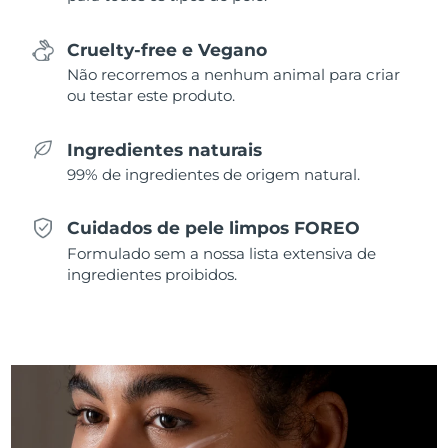
Singapura
Entrega prevista
8/10/26
Cruelty-free e Vegano
Não recorremos a nenhum animal para criar
Eslováquia
Entrega prevista
8/8/26
ou testar este produto.
Eslovênia
Entrega prevista
8/8/26
Ingredientes naturais
99% de ingredientes de origem natural.
África do Sul
Entrega prevista
8/16/26
Coreia do Sul
Entrega prevista
8/10/26
Cuidados de pele limpos FOREO
Formulado sem a nossa lista extensiva de
Espanha
Entrega prevista
8/8/26
ingredientes proibidos.
Suécia
Entrega prevista
8/8/26
Suíça
Entrega prevista
8/8/26
Taiwan
Entrega prevista
8/13/26