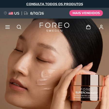
Pular
CONSULTA TODOS OS PRODUTOS
para
o
conteúdo
principal
US
8/10/26
MAIS VENDIDOS
NOVIDADE
Entrar
Idioma
BREAKING NEWS
Perfil de usuário
English
Deutsch
Español
Meus aparelhos
FAQ™ Pure Beauty-Tech Elixir
Français
Italiano
Português
Meus pedidos
Polski
Svenska
Русский
Türkçe
简体中文
繁體中文
Meus endereços
issa™ Teeth Whitening Set
As minhas subscrições