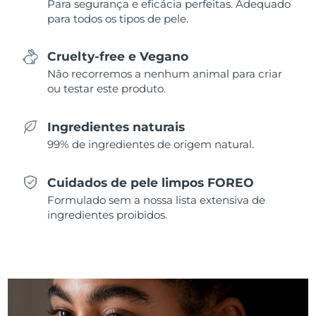
Para segurança e eficácia perfeitas. Adequado
para todos os tipos de pele.
Singapura
Entrega prevista
8/11/26
Cruelty-free e Vegano
Eslováquia
Entrega prevista
8/9/26
Não recorremos a nenhum animal para criar
ou testar este produto.
Eslovênia
Entrega prevista
8/9/26
África do Sul
Ingredientes naturais
Entrega prevista
8/17/26
99% de ingredientes de origem natural.
Coreia do Sul
Entrega prevista
8/11/26
Cuidados de pele limpos FOREO
Espanha
Entrega prevista
8/9/26
Formulado sem a nossa lista extensiva de
ingredientes proibidos.
Suécia
Entrega prevista
8/9/26
Suíça
Entrega prevista
8/9/26
Taiwan
Entrega prevista
8/14/26