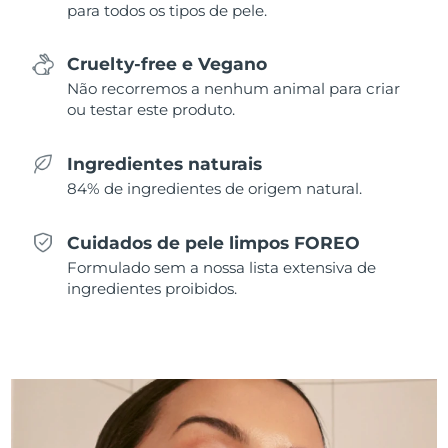
para todos os tipos de pele.
Singapura
Entrega prevista
10/8/26
Cruelty-free e Vegano
Eslováquia
Entrega prevista
8/8/26
Não recorremos a nenhum animal para criar
ou testar este produto.
Eslovênia
Entrega prevista
8/8/26
Ingredientes naturais
África do Sul
Entrega prevista
16/8/26
84% de ingredientes de origem natural.
Coreia do Sul
Entrega prevista
10/8/26
Cuidados de pele limpos FOREO
Formulado sem a nossa lista extensiva de
Espanha
Entrega prevista
8/8/26
ingredientes proibidos.
Suécia
Entrega prevista
8/8/26
Suíça
Entrega prevista
8/8/26
Taiwan
Entrega prevista
13/8/26