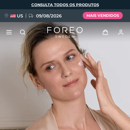
Pular
CONSULTA TODOS OS PRODUTOS
para
o
conteúdo
principal
US
09/08/2026
MAIS VENDIDOS
NOVIDADE
Entrar
Idioma
BREAKING NEWS
Perfil de usuário
English
Deutsch
Español
Meus aparelhos
FAQ™ Pure Beauty-Tech Elixir
Français
Italiano
Português
Meus pedidos
Polski
Svenska
Русский
Türkçe
简体中文
繁體中文
Meus endereços
issa™ Teeth Whitening Set
As minhas subscrições