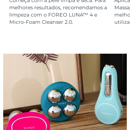
Começa com a pele limpa e seca. Para
Aplica
melhores resultados, recomendamos a
Massa
limpeza com o FOREO LUNA™ 4 e
melho
Micro-Foam Cleanser 2.0.
utili