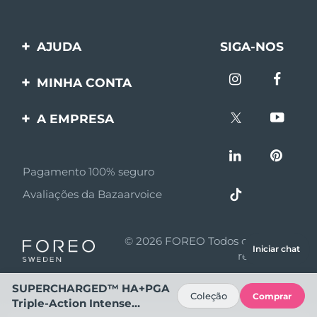
AJUDA
SIGA-NOS
Entre em contato
MINHA CONTA
Encomendas & Envios
Registro de produto
A EMPRESA
Garantia & Devolução
Suporte
Sobre FOREO
Perguntas frequentes
Pagamento 100% seguro
Afiliados
Informações da bateria
Avaliações da Bazaarvoice
Notícias de afiliados
MYSA
© 2026 FOREO Todos os direitos
Iniciar chat
Parceiro minoritário
reservados
Termos de uso
SUPERCHARGED™ HA+PGA
Coleção
Comprar
Triple-Action Intense
Política de privacidade