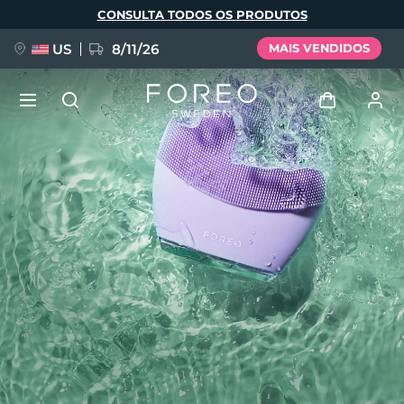
Pular
CONSULTA TODOS OS PRODUTOS
para
o
conteúdo
principal
US
8/11/26
MAIS VENDIDOS
NOVIDADE
Entrar
Idioma
BREAKING NEWS
Perfil de usuário
English
Deutsch
Español
Meus aparelhos
FAQ™ Pure Beauty-Tech Elixir
Français
Italiano
Português
Meus pedidos
Polski
Svenska
Русский
Türkçe
简体中文
繁體中文
Meus endereços
issa™ Teeth Whitening Set
As minhas subscrições