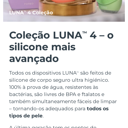
LUNA
4 Coleção
TM
Coleção LUNA
4 – o
TM
silicone mais
avançado
Todos os dispositivos LUNA
são feitos de
TM
silicone de corpo seguro ultra higiénico.
100% à prova de água, resistentes às
bactérias, são livres de BPA e ftalatos e
também simultaneamente fáceis de limpar
– tornando-os adequados para
todos os
tipos de pele
.
A última geração tem os pontos de