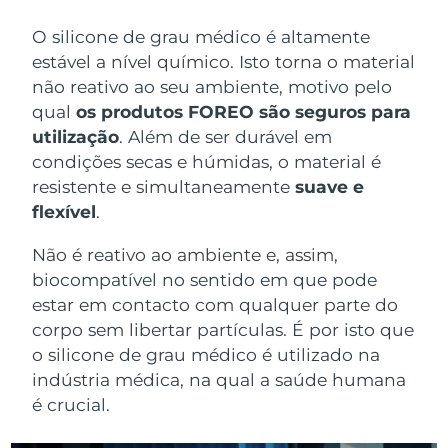
Omã
Entrega prevista
8/13/26
O silicone de grau médico é altamente
estável a nível químico. Isto torna o material
Filipinas
Entrega prevista
8/13/26
não reativo ao seu ambiente, motivo pelo
Polônia
Entrega prevista
8/11/26
qual
os produtos FOREO são seguros para
utilização
. Além de ser durável em
Portugal
Entrega prevista
8/10/26
condições secas e húmidas, o material é
resistente e simultaneamente
suave e
Porto Rico
Entrega prevista
8/12/26
flexível
.
Catar
Entrega prevista
8/11/26
Não é reativo ao ambiente e, assim,
biocompatível no sentido em que pode
Reunião
Entrega prevista
8/15/26
estar em contacto com qualquer parte do
corpo sem libertar partículas. É por isto que
Romênia
Entrega prevista
8/10/26
o silicone de grau médico é utilizado na
indústria médica, na qual a saúde humana
Rússia
Entrega prevista
8/18/26
é crucial.
Arábia Saudita
Entrega prevista
8/11/26