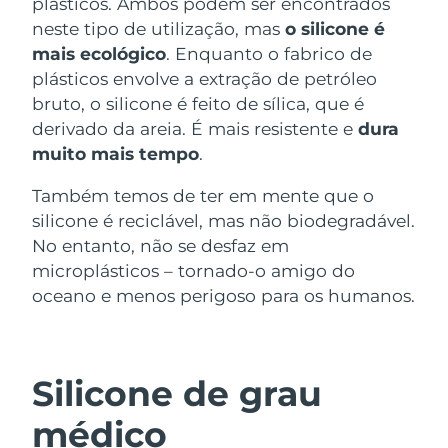
plásticos. Ambos podem ser encontrados
Luxemburgo
Entrega prevista
8/10/26
neste tipo de utilização, mas
o silicone é
mais ecológico
. Enquanto o fabrico de
Macau, RAE da
plásticos envolve a extração de petróleo
Entrega prevista
8/12/26
China
bruto, o silicone é feito de sílica, que é
derivado da areia. É mais resistente e
dura
Malásia
Entrega prevista
8/13/26
muito mais tempo
.
Malta
Entrega prevista
8/10/26
Também temos de ter em mente que o
silicone é reciclável, mas não biodegradável.
México
Entrega prevista
8/14/26
No entanto, não se desfaz em
microplásticos – tornado-o amigo do
Mônaco
Entrega prevista
8/11/26
oceano e menos perigoso para os humanos.
Países Baixos
Entrega prevista
8/10/26
Nova Zelândia
Entrega prevista
8/10/26
Silicone de grau
Noruega
Entrega prevista
8/10/26
médico