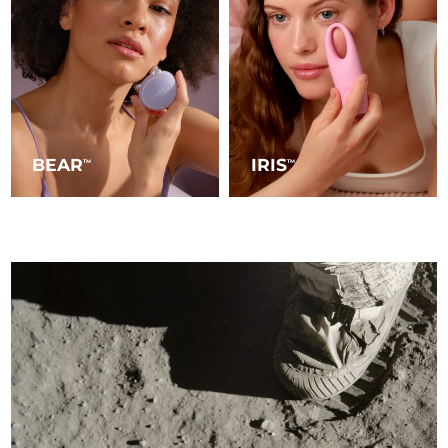
BEAR
IRIS
TM
TM