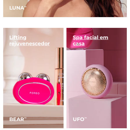
LUNA
TM
Lifting
Spa facial em
rejuvenescedor
casa
BEAR
UFO
TM
TM