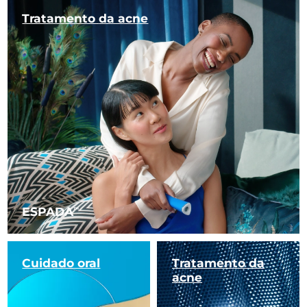
Tratamento
da acne
Singapura
Entrega prevista
8/12/26
Eslováquia
Entrega prevista
8/10/26
Eslovênia
Entrega prevista
8/10/26
África do Sul
Entrega prevista
8/18/26
Coreia do Sul
Entrega prevista
8/12/26
Espanha
Entrega prevista
8/10/26
ESPADA
TM
Suécia
Entrega prevista
8/10/26
Suíça
Entrega prevista
8/10/26
Cuidado oral
Tratamento da
acne
Taiwan
Entrega prevista
8/15/26