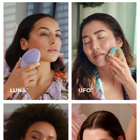
LUNA
UFO
TM
TM