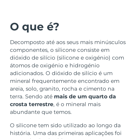
País de envio
Estados Unidos
Entrega prevista
8/11/26
O que é?
FAQ™ Dual LED Panel
Reino Unido
Entrega prevista
8/10/26
Decomposto até aos seus mais minúsculos
POPULAR
Espanha
Entrega prevista
8/10/26
componentes, o silicone consiste em
dióxido de silício (silicone e oxigénio) com
Austrália
Entrega prevista
8/13/26
átomos de oxigénio e hidrogénio
adicionados. O dióxido de silício é um
França
Entrega prevista
8/10/26
mineral frequentemente encontrado em
Ofertas especiais
Bestsellers
areia, solo, granito, rocha e cimento na
Alemanha
Entrega prevista
8/10/26
terra. Sendo até
mais de um quarto da
crosta terrestre
, é o mineral mais
Canadá
Entrega prevista
8/14/26
abundante que temos.
Terapia com luz vermelha
O silicone tem sido utilizado ao longo da
história. Uma das primeiras aplicações foi
Austrália
Entrega prevista
8/13/26