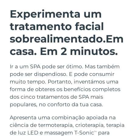
ROTINA DE BELEZA SUECA
Áustria
Entrega prevista
8/8/26
Experimenta um
tratamento facial
Barein
Entrega prevista
8/9/26
sobrealimentado.
Em
Limpeza facial
Lifting facial
Bélgica
Entrega prevista
8/8/26
LUNA™ 4 kit
BEAR™ 2 kit
casa. Em 2 minutos.
Bermudas
Entrega prevista
8/14/26
Anti-aging massage
Microcurrent toning
Ir a um SPA pode ser ótimo. Mas também
Bósnia e
Entrega prevista
8/11/26
Hidratação
Cuidado oral
Herzegovina
pode ser dispendioso. E pode consumir
LUNA™ 4 Plus
BEAR™ 2 go
muito tempo. Portanto, inventámos uma
UFO™ 3 kit
issa™ 4
Massage, LED heating
Microcurrent toning on-the-go
Brunei
Entrega prevista
8/13/26
forma de obteres os benefícios completos
TRATAMENTO ANTIENVELHECIMENTO
Deep facial hydration
Hybrid silicone sonic toothbrush
dos cinco tratamentos de SPA mais
FAQ™
Bulgária
Entrega prevista
8/8/26
populares, no conforto da tua casa.
LUNA™ 4 Men
BEAR™ 2 eyes & lips
UFO™ 3 LED
NEW
issa™ 4 plus
Canadá
For men, anti-aging massage
Microcurrent line smoothing device
Entrega prevista
8/12/26
Apresenta uma combinação apoiada na
Near-infrared and red light therapy
Smart hybrid silicone sonic toothbrush
ciência de termoterapia, crioterapia, terapia
device
Chile
Entrega prevista
8/12/26
de luz LED e massagem T-Sonic
para
Antienvelhecimento
Tratamentos LED
TM