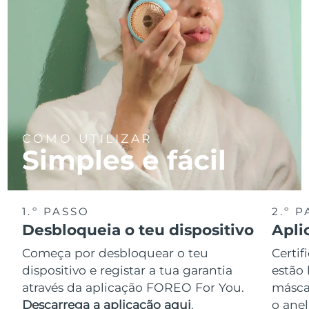
COMO UTILIZAR
Simples e fácil
1.º PASSO
2.º 
Desbloqueia o teu dispositivo
Apli
Começa por desbloquear o teu
Certif
dispositivo e registar a tua garantia
estão 
através da aplicação FOREO For You.
másca
Descarrega a aplicação aqui
.
o anel