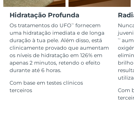
Serum
issa™ Teeth Whitening Gel
Advanced pore care essentials
For healthy hair
18% PAP
Israel
Entrega prevista
8/12/26
Hidratação Profunda
Radi
Cosméticos
Homens
Os tratamentos do UFO
fornecem
Nunca 
TM
Itália
Entrega prevista
8/8/26
uma hidratação imediata e de longa
juven
duração à tua pele. Além disso, está
aume
TM
Japão
Entrega prevista
8/11/26
clinicamente provado que aumentam
oxigén
Comprar todos
os níveis de hidratação em 126% em
elimin
Jersey
Entrega prevista
8/13/26
apenas 2 minutos, retendo o efeito
brilho
Cazaquistão
durante até 6 horas.
result
Entrega prevista
8/10/26
FOREO APP
utiliz
Com base em testes clínicos
Kuwait
Entrega prevista
8/8/26
SOBRE
terceiros
Com b
tercei
Letônia
Entrega prevista
8/8/26
Líbano
Entrega prevista
8/9/26
Lituânia
Entrega prevista
8/8/26