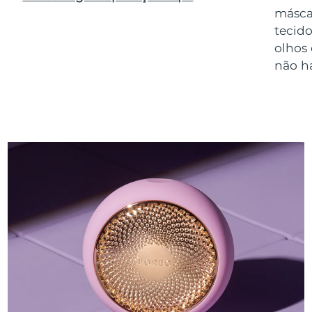
másca
tecido
olhos
não h