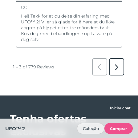
Iniciar chat
Tenha ofertas
exclusivas
UFO™ 2
Coleção
Comprar