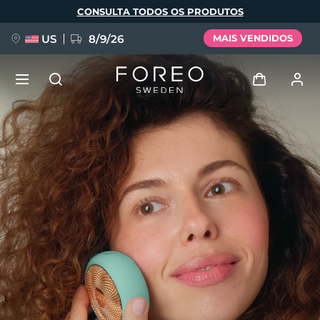
Pular
CONSULTA TODOS OS PRODUTOS
para
o
conteúdo
principal
US
8/9/26
MAIS VENDIDOS
NOVIDADE
Entrar
Idioma
BREAKING NEWS
Perfil de usuário
English
Deutsch
Español
Meus aparelhos
FAQ™ Pure Beauty-Tech Elixir
Français
Italiano
Português
Meus pedidos
Polski
Svenska
Русский
Türkçe
简体中文
繁體中文
Meus endereços
issa™ Teeth Whitening Set
As minhas subscrições