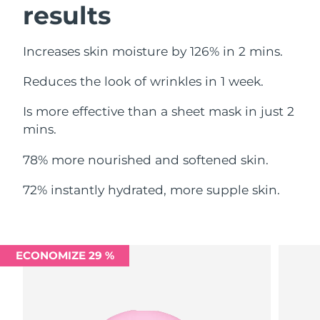
results
Omã
Entrega prevista
8/11/26
Filipinas
Entrega prevista
8/11/26
Increases skin moisture by 126% in 2 mins.
Polônia
Entrega prevista
8/9/26
Reduces the look of wrinkles in 1 week.
Is more effective than a sheet mask in just 2
Portugal
Entrega prevista
8/8/26
mins.
Porto Rico
Entrega prevista
8/10/26
78% more nourished and softened skin.
Catar
Entrega prevista
8/9/26
72% instantly hydrated, more supple skin.
Reunião
Entrega prevista
8/13/26
Romênia
Entrega prevista
8/8/26
ECONOMIZE 29 %
Rússia
Entrega prevista
8/16/26
Arábia Saudita
Entrega prevista
8/9/26