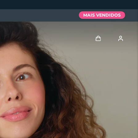
MAIS VENDIDOS
Entrar
Perfil de usuário
Meus aparelhos
Meus pedidos
Meus endereços
As minhas subscrições