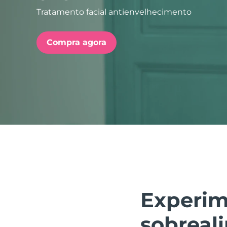
Tratamento facial antienvelhecimento
issa™ Teeth Whitening Set
Compra agora
FAQ™ Dual LED Panel
POPULAR
Ofertas especiais
Bestsellers
Experim
sobreal