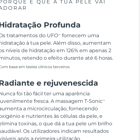
PORQUE É QUE A TUA PELE VAI
ADORAR
Hidratação Profunda
Os tratamentos do UFO
fornecem uma
TM
hidratação à tua pele. Além disso, aumentam
os níveis de hidratação em 126% em apenas 2
minutos, retendo o efeito durante até 6 horas.
Com base em testes clínicos terceiros
Radiante e rejuvenescida
Nunca foi tão fácil ter uma aparência
juvenilmente fresca. A massagem T-Sonic
TM
aumenta a microcirculação, fornecendo
oxigénio e nutrientes às células da pele, e
elimina toxinas, o que dá a tua pele um brilho
saudável. Os utilizadores indicam resultados
visíveis após a primeira utilização.