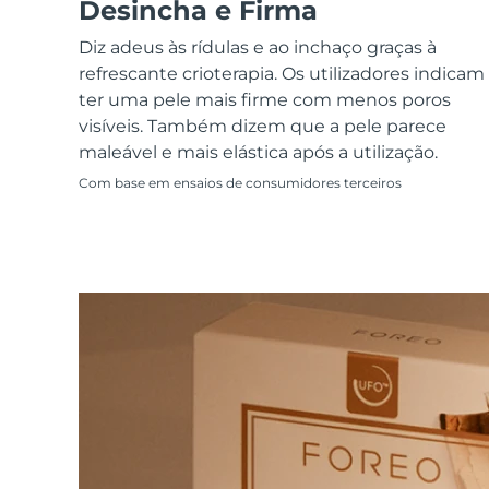
Dispositivos ESPADA™
Dispositivos de olhos
Desincha e Firma
LUNA™ Dual-Peptide Scalp
Cuidados de pele KIWI™
All acne treatment devices
All revitalizing eye massagers
Serum
issa™ Teeth Whitening Gel
Diz adeus às rídulas e ao inchaço graças à
Advanced pore care essentials
For healthy hair
18% PAP
refrescante crioterapia. Os utilizadores indicam
ter uma pele mais firme com menos poros
Cosméticos
Homens
visíveis. Também dizem que a pele parece
maleável e mais elástica após a utilização.
Com base em ensaios de consumidores terceiros
Comprar todos
FOREO APP
SOBRE