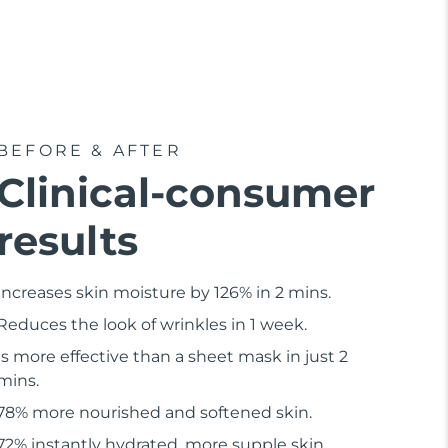
BEFORE & AFTER
Clinical-consumer
results
Increases skin moisture by 126% in 2 mins.
Reduces the look of wrinkles in 1 week.
Is more effective than a sheet mask in just 2
mins.
78% more nourished and softened skin.
72% instantly hydrated, more supple skin.