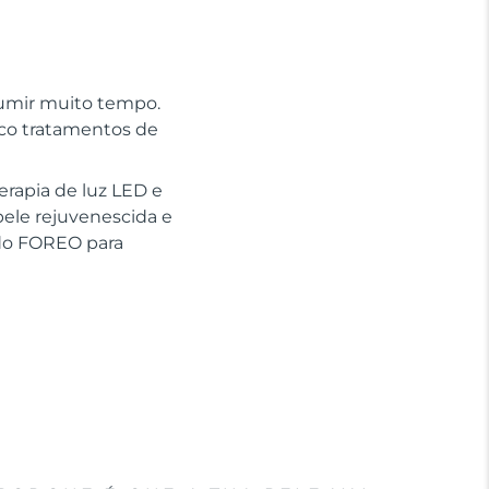
sumir muito tempo.
nco tratamentos de
erapia de luz LED e
pele rejuvenescida e
ido FOREO para