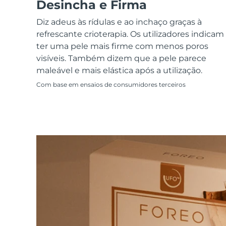
Dispositivos ESPADA™
Dispositivos de olhos
Desincha e Firma
LUNA™ Dual-Peptide Scalp
Cuidados de pele KIWI™
All acne treatment devices
All revitalizing eye massagers
Serum
issa™ Teeth Whitening Gel
Diz adeus às rídulas e ao inchaço graças à
Advanced pore care essentials
For healthy hair
18% PAP
refrescante crioterapia. Os utilizadores indicam
ter uma pele mais firme com menos poros
Cosméticos
Homens
visíveis. Também dizem que a pele parece
maleável e mais elástica após a utilização.
Com base em ensaios de consumidores terceiros
Comprar todos
FOREO APP
SOBRE