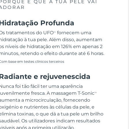
PORQUE É QUE A TUA PELE VAI
ADORAR
Hidratação Profunda
Os tratamentos do UFO
fornecem uma
TM
hidratação à tua pele. Além disso, aumentam
os níveis de hidratação em 126% em apenas 2
minutos, retendo o efeito durante até 6 horas.
Com base em testes clínicos terceiros
Radiante e rejuvenescida
Nunca foi tão fácil ter uma aparência
juvenilmente fresca. A massagem T-Sonic
TM
aumenta a microcirculação, fornecendo
oxigénio e nutrientes às células da pele, e
elimina toxinas, o que dá a tua pele um brilho
saudável. Os utilizadores indicam resultados
visíveis após a primeira utilização.