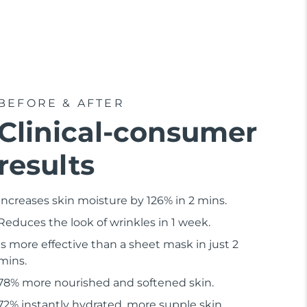
BEFORE & AFTER
Clinical-consumer
results
Increases skin moisture by 126% in 2 mins.
Reduces the look of wrinkles in 1 week.
Is more effective than a sheet mask in just 2
mins.
78% more nourished and softened skin.
72% instantly hydrated, more supple skin.