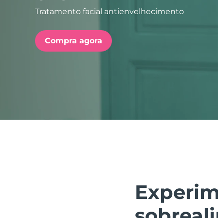
Tratamento facial antienvelhecimento
issa™ Teeth Whitening Set
Compra agora
FAQ™ Dual LED Panel
POPULAR
Ofertas especiais
Bestsellers
Experim
sobreal