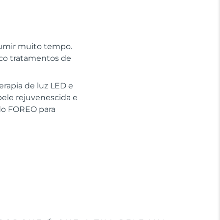
sumir muito tempo.
nco tratamentos de
erapia de luz LED e
pele rejuvenescida e
ido FOREO para