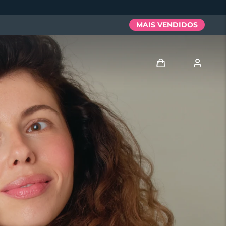
MAIS VENDIDOS
Entrar
Perfil de usuário
Meus aparelhos
Meus pedidos
Meus endereços
As minhas subscrições