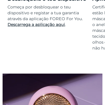
Começa por desbloquear o teu
Certif
dispositivo e registar a tua garantia
estão 
através da aplicação FOREO For You.
másca
Descarrega a aplicação aqui
.
o anel
másca
tecido
olhos
não h