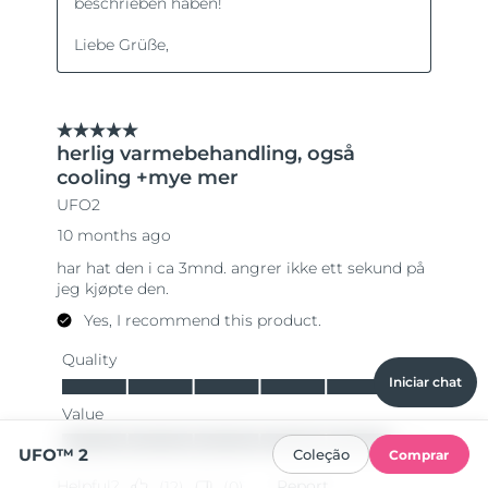
Iniciar chat
UFO™ 2
Coleção
Comprar