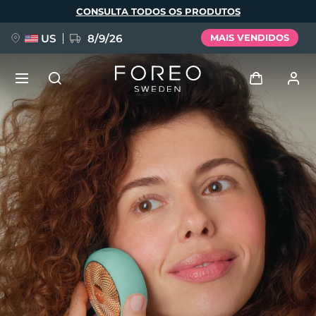
Pular
CONSULTA TODOS OS PRODUTOS
para
o
conteúdo
principal
US
8/9/26
MAIS VENDIDOS
NOVIDADE
Entrar
Idioma
BREAKING NEWS
Perfil de usuário
English
Deutsch
Español
Meus aparelhos
FAQ™ Pure Beauty-Tech Elixir
Français
Italiano
Português
Meus pedidos
Polski
Svenska
Русский
Türkçe
简体中文
繁體中文
Meus endereços
issa™ Teeth Whitening Set
As minhas subscrições