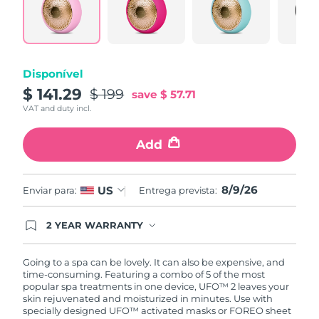
Same
Tailândia
Entrega prevista
12.08.2026
page
link.
Turquia
Entrega prevista
09.08.2026
Disponível
Emirados Árabes
Entrega prevista
09.08.2026
Unidos
$ 141.29
$ 199
save
$ 57.71
VAT and duty incl.
Reino Unido
Entrega prevista
08.08.2026
Add
Estados Unidos
Entrega prevista
09.08.2026
8/9/26
Uzbequistão
US
Enviar para:
Entrega prevista:
Entrega prevista
13.08.2026
Vietnã
Entrega prevista
14.08.2026
2 YEAR WARRANTY
Ordering today registers you for full FOREO
warranty coverage. This means if you experience
issues within 2-year of purchase, FOREO will
Going to a spa can be lovely. It can also be expensive, and
replace your product free of charge.
time-consuming. Featuring a combo of 5 of the most
popular spa treatments in one device, UFO™ 2 leaves your
skin rejuvenated and moisturized in minutes. Use with
specially designed UFO™ activated masks or FOREO sheet