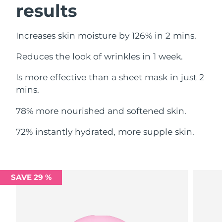
results
Omã
Entrega prevista
11.08.2026
Filipinas
Entrega prevista
11.08.2026
Increases skin moisture by 126% in 2 mins.
Polônia
Entrega prevista
09.08.2026
Reduces the look of wrinkles in 1 week.
Is more effective than a sheet mask in just 2
Portugal
Entrega prevista
08.08.2026
mins.
Porto Rico
Entrega prevista
10.08.2026
78% more nourished and softened skin.
Catar
Entrega prevista
09.08.2026
72% instantly hydrated, more supple skin.
Reunião
Entrega prevista
13.08.2026
Romênia
Entrega prevista
08.08.2026
SAVE 29 %
Rússia
Entrega prevista
16.08.2026
Arábia Saudita
Entrega prevista
09.08.2026