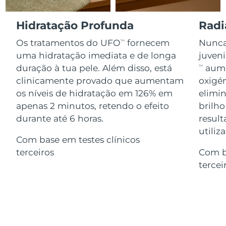
Serum
issa™ Teeth Whitening Gel
Advanced pore care essentials
For healthy hair
18% PAP
Israel
Entrega prevista
12.08.2026
Hidratação Profunda
Radi
Cosméticos
Homens
Os tratamentos do UFO
fornecem
Nunca 
TM
Itália
Entrega prevista
08.08.2026
uma hidratação imediata e de longa
juven
duração à tua pele. Além disso, está
aume
TM
Japão
Entrega prevista
11.08.2026
clinicamente provado que aumentam
oxigén
Comprar todos
os níveis de hidratação em 126% em
elimin
Jersey
Entrega prevista
13.08.2026
apenas 2 minutos, retendo o efeito
brilho
Cazaquistão
durante até 6 horas.
result
Entrega prevista
10.08.2026
FOREO APP
utiliz
Com base em testes clínicos
Kuwait
Entrega prevista
08.08.2026
SOBRE
terceiros
Com b
tercei
Letônia
Entrega prevista
08.08.2026
Líbano
Entrega prevista
09.08.2026
Lituânia
Entrega prevista
08.08.2026