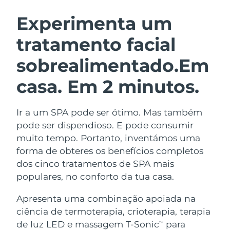
ROTINA DE BELEZA SUECA
Áustria
Entrega prevista
08.08.2026
Experimenta um
tratamento facial
Barein
Entrega prevista
09.08.2026
sobrealimentado.
Em
Limpeza facial
Lifting facial
Bélgica
Entrega prevista
08.08.2026
LUNA™ 4 kit
BEAR™ 2 kit
casa. Em 2 minutos.
Bermudas
Entrega prevista
14.08.2026
Anti-aging massage
Microcurrent toning
Ir a um SPA pode ser ótimo. Mas também
Bósnia e
Entrega prevista
11.08.2026
Hidratação
Cuidado oral
Herzegovina
pode ser dispendioso. E pode consumir
LUNA™ 4 Plus
BEAR™ 2 go
muito tempo. Portanto, inventámos uma
UFO™ 3 kit
issa™ 4
Massage, LED heating
Microcurrent toning on-the-go
Brunei
Entrega prevista
13.08.2026
forma de obteres os benefícios completos
TRATAMENTO ANTIENVELHECIMENTO
Deep facial hydration
Hybrid silicone sonic toothbrush
dos cinco tratamentos de SPA mais
FAQ™
Bulgária
Entrega prevista
08.08.2026
populares, no conforto da tua casa.
LUNA™ 4 Men
BEAR™ 2 eyes & lips
UFO™ 3 LED
NEW
issa™ 4 plus
Canadá
For men, anti-aging massage
Microcurrent line smoothing device
Entrega prevista
12.08.2026
Apresenta uma combinação apoiada na
Near-infrared and red light therapy
Smart hybrid silicone sonic toothbrush
ciência de termoterapia, crioterapia, terapia
device
Chile
Entrega prevista
12.08.2026
de luz LED e massagem T-Sonic
para
Antienvelhecimento
Tratamentos LED
TM