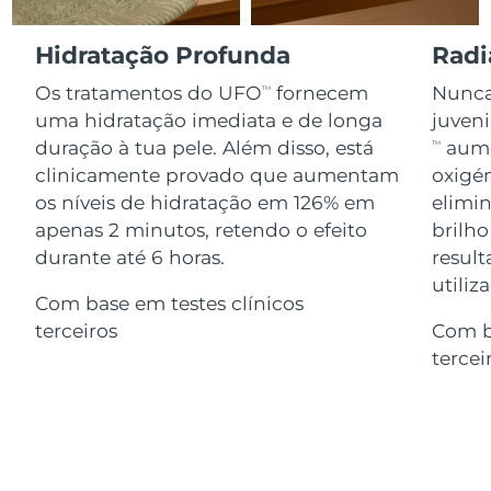
Serum
issa™ Teeth Whitening Gel
Advanced pore care essentials
For healthy hair
18% PAP
Israel
Entrega prevista
8/15/26
Hidratação Profunda
Radi
Cosméticos
Homens
Os tratamentos do UFO
fornecem
Nunca 
TM
Itália
Entrega prevista
8/11/26
uma hidratação imediata e de longa
juven
duração à tua pele. Além disso, está
aume
TM
Japão
Entrega prevista
8/14/26
clinicamente provado que aumentam
oxigén
Comprar todos
os níveis de hidratação em 126% em
elimin
Jersey
Entrega prevista
8/16/26
apenas 2 minutos, retendo o efeito
brilho
Cazaquistão
durante até 6 horas.
result
Entrega prevista
8/13/26
FOREO APP
utiliz
Com base em testes clínicos
Kuwait
Entrega prevista
8/11/26
SOBRE
terceiros
Com b
tercei
Letônia
Entrega prevista
8/11/26
Líbano
Entrega prevista
8/12/26
Lituânia
Entrega prevista
8/11/26