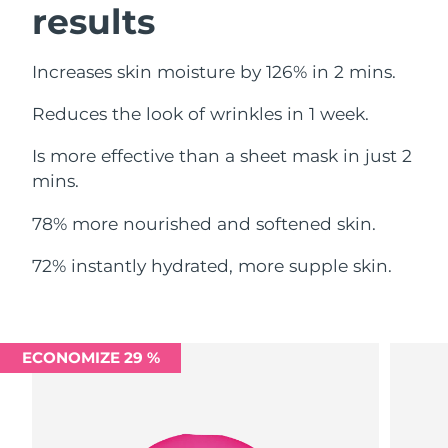
results
Omã
Entrega prevista
8/14/26
Filipinas
Entrega prevista
8/14/26
Increases skin moisture by 126% in 2 mins.
Polônia
Entrega prevista
8/12/26
Reduces the look of wrinkles in 1 week.
Is more effective than a sheet mask in just 2
Portugal
Entrega prevista
8/11/26
mins.
Porto Rico
Entrega prevista
8/13/26
78% more nourished and softened skin.
Catar
Entrega prevista
8/12/26
72% instantly hydrated, more supple skin.
Reunião
Entrega prevista
8/16/26
Romênia
Entrega prevista
8/11/26
ECONOMIZE 29 %
Rússia
Entrega prevista
8/19/26
Arábia Saudita
Entrega prevista
8/12/26