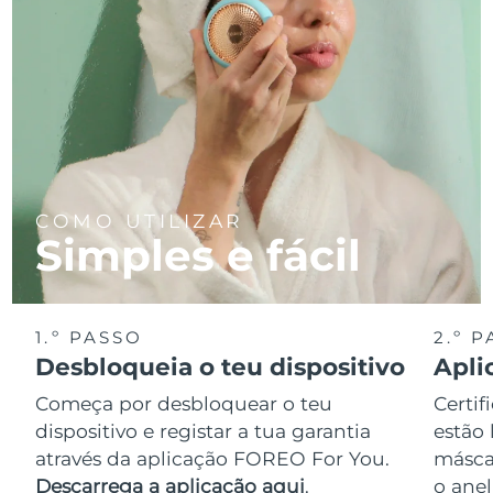
COMO UTILIZAR
Simples e fácil
1.º PASSO
2.º 
Desbloqueia o teu dispositivo
Apli
Começa por desbloquear o teu
Certif
dispositivo e registar a tua garantia
estão 
através da aplicação FOREO For You.
másca
Descarrega a aplicação aqui
.
o anel