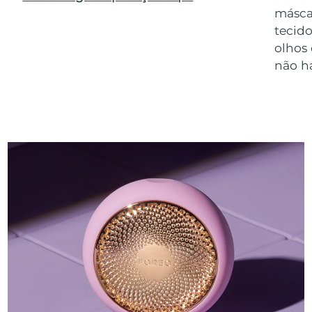
másca
tecido
olhos
não h