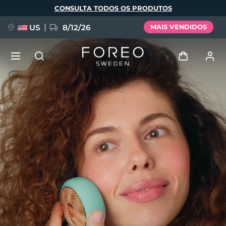
Pular
CONSULTA TODOS OS PRODUTOS
para
o
conteúdo
principal
US
8/12/26
MAIS VENDIDOS
NOVIDADE
Entrar
Idioma
BREAKING NEWS
Perfil de usuário
English
Deutsch
Español
Meus aparelhos
FAQ™ Pure Beauty-Tech Elixir
Français
Italiano
Português
Meus pedidos
Polski
Svenska
Русский
Türkçe
简体中文
繁體中文
Meus endereços
issa™ Teeth Whitening Set
As minhas subscrições