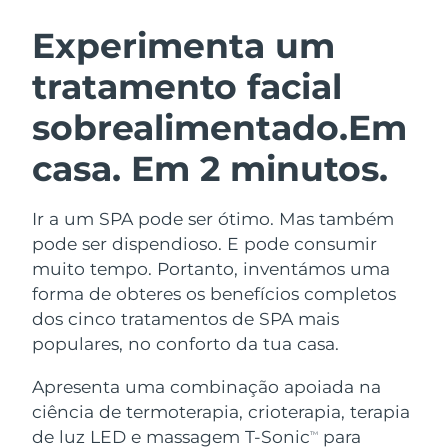
ROTINA DE BELEZA SUECA
Áustria
Entrega prevista
8/11/26
Experimenta um
tratamento facial
Barein
Entrega prevista
8/12/26
sobrealimentado.
Em
Limpeza facial
Lifting facial
Bélgica
Entrega prevista
8/11/26
LUNA™ 4 kit
BEAR™ 2 kit
casa. Em 2 minutos.
Bermudas
Entrega prevista
8/17/26
Anti-aging massage
Microcurrent toning
Ir a um SPA pode ser ótimo. Mas também
Bósnia e
Entrega prevista
8/14/26
Hidratação
Cuidado oral
Herzegovina
pode ser dispendioso. E pode consumir
LUNA™ 4 Plus
BEAR™ 2 go
muito tempo. Portanto, inventámos uma
UFO™ 3 kit
issa™ 4
Massage, LED heating
Microcurrent toning on-the-go
Brunei
Entrega prevista
8/16/26
forma de obteres os benefícios completos
TRATAMENTO ANTIENVELHECIMENTO
Deep facial hydration
Hybrid silicone sonic toothbrush
dos cinco tratamentos de SPA mais
FAQ™
Bulgária
Entrega prevista
8/11/26
populares, no conforto da tua casa.
LUNA™ 4 Men
BEAR™ 2 eyes & lips
UFO™ 3 LED
NEW
issa™ 4 plus
Canadá
For men, anti-aging massage
Microcurrent line smoothing device
Entrega prevista
8/15/26
Apresenta uma combinação apoiada na
Near-infrared and red light therapy
Smart hybrid silicone sonic toothbrush
ciência de termoterapia, crioterapia, terapia
device
Chile
Entrega prevista
8/15/26
de luz LED e massagem T-Sonic
para
Antienvelhecimento
Tratamentos LED
TM