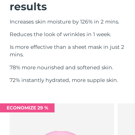
results
Omã
Entrega prevista
12/8/26
Filipinas
Entrega prevista
12/8/26
Increases skin moisture by 126% in 2 mins.
Polônia
Entrega prevista
10/8/26
Reduces the look of wrinkles in 1 week.
Is more effective than a sheet mask in just 2
Portugal
Entrega prevista
9/8/26
mins.
Porto Rico
Entrega prevista
11/8/26
78% more nourished and softened skin.
Catar
Entrega prevista
10/8/26
72% instantly hydrated, more supple skin.
Reunião
Entrega prevista
14/8/26
Romênia
Entrega prevista
9/8/26
ECONOMIZE 29 %
Rússia
Entrega prevista
17/8/26
Arábia Saudita
Entrega prevista
10/8/26