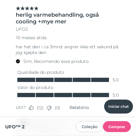
Iniciar chat
UFO™ 2
Coleção
Comprar