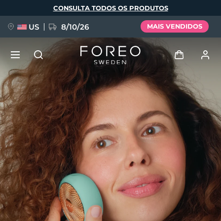
Pular
CONSULTA TODOS OS PRODUTOS
para
o
conteúdo
principal
US
8/10/26
MAIS VENDIDOS
NOVIDADE
Entrar
Idioma
BREAKING NEWS
Perfil de usuário
English
Deutsch
Español
Meus aparelhos
FAQ™ Pure Beauty-Tech Elixir
Français
Italiano
Português
Meus pedidos
Polski
Svenska
Русский
Türkçe
简体中文
繁體中文
Meus endereços
issa™ Teeth Whitening Set
As minhas subscrições