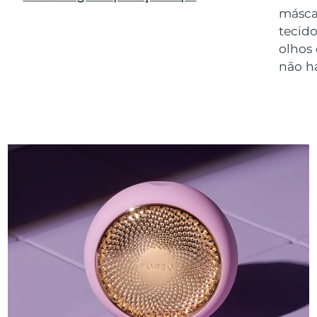
másca
tecido
olhos
não h