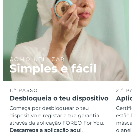
COMO UTILIZAR
Simples e fácil
1.º PASSO
2.º 
Desbloqueia o teu dispositivo
Apli
Começa por desbloquear o teu
Certif
dispositivo e registar a tua garantia
estão 
através da aplicação FOREO For You.
másca
Descarrega a aplicação aqui
.
o anel