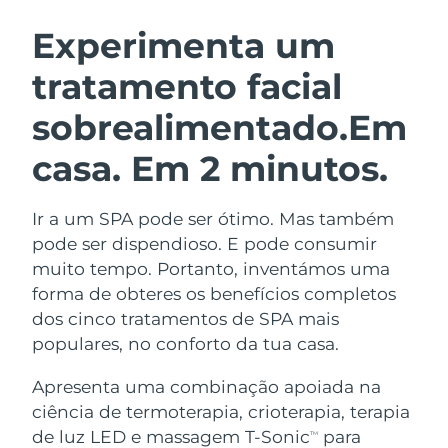
ROTINA DE BELEZA SUECA
Áustria
Entrega prevista
9/8/26
Experimenta um
tratamento facial
Barein
Entrega prevista
10/8/26
sobrealimentado.
Em
Limpeza facial
Lifting facial
Bélgica
Entrega prevista
9/8/26
LUNA™ 4 kit
BEAR™ 2 kit
casa. Em 2 minutos.
Bermudas
Entrega prevista
15/8/26
Anti-aging massage
Microcurrent toning
Ir a um SPA pode ser ótimo. Mas também
Bósnia e
Entrega prevista
12/8/26
Hidratação
Cuidado oral
Herzegovina
pode ser dispendioso. E pode consumir
LUNA™ 4 Plus
BEAR™ 2 go
muito tempo. Portanto, inventámos uma
UFO™ 3 kit
issa™ 4
Massage, LED heating
Microcurrent toning on-the-go
Brunei
Entrega prevista
14/8/26
forma de obteres os benefícios completos
TRATAMENTO ANTIENVELHECIMENTO
Deep facial hydration
Hybrid silicone sonic toothbrush
dos cinco tratamentos de SPA mais
FAQ™
Bulgária
Entrega prevista
9/8/26
populares, no conforto da tua casa.
LUNA™ 4 Men
BEAR™ 2 eyes & lips
UFO™ 3 LED
NEW
issa™ 4 plus
Canadá
For men, anti-aging massage
Microcurrent line smoothing device
Entrega prevista
13/8/26
Apresenta uma combinação apoiada na
Near-infrared and red light therapy
Smart hybrid silicone sonic toothbrush
ciência de termoterapia, crioterapia, terapia
device
Chile
Entrega prevista
13/8/26
de luz LED e massagem T-Sonic
para
Antienvelhecimento
Tratamentos LED
TM