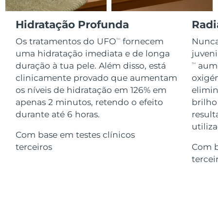
Serum
issa™ Teeth Whitening Gel
Advanced pore care essentials
For healthy hair
18% PAP
Israel
Entrega prevista
13/8/26
Hidratação Profunda
Radi
Cosméticos
Homens
Os tratamentos do UFO
fornecem
Nunca 
TM
Itália
Entrega prevista
9/8/26
uma hidratação imediata e de longa
juven
duração à tua pele. Além disso, está
aume
TM
Japão
Entrega prevista
12/8/26
clinicamente provado que aumentam
oxigén
Comprar todos
os níveis de hidratação em 126% em
elimin
Jersey
Entrega prevista
14/8/26
apenas 2 minutos, retendo o efeito
brilho
Cazaquistão
durante até 6 horas.
result
Entrega prevista
11/8/26
FOREO APP
utiliz
Com base em testes clínicos
Kuwait
Entrega prevista
9/8/26
SOBRE
terceiros
Com b
tercei
Letônia
Entrega prevista
9/8/26
Líbano
Entrega prevista
10/8/26
Lituânia
Entrega prevista
9/8/26