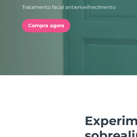
Tratamento facial antienvelhecimento
issa™ Teeth Whitening Set
Compra agora
FAQ™ Dual LED Panel
POPULAR
Ofertas especiais
Bestsellers
Experim
sobreal