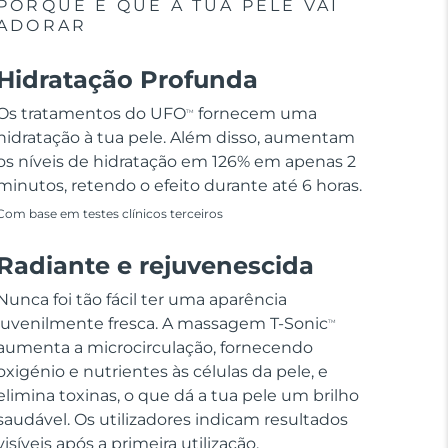
PORQUE É QUE A TUA PELE VAI
ADORAR
Hidratação Profunda
Os tratamentos do UFO
fornecem uma
TM
hidratação à tua pele. Além disso, aumentam
os níveis de hidratação em 126% em apenas 2
minutos, retendo o efeito durante até 6 horas.
Com base em testes clínicos terceiros
Radiante e rejuvenescida
Nunca foi tão fácil ter uma aparência
juvenilmente fresca. A massagem T-Sonic
TM
aumenta a microcirculação, fornecendo
oxigénio e nutrientes às células da pele, e
elimina toxinas, o que dá a tua pele um brilho
saudável. Os utilizadores indicam resultados
visíveis após a primeira utilização.