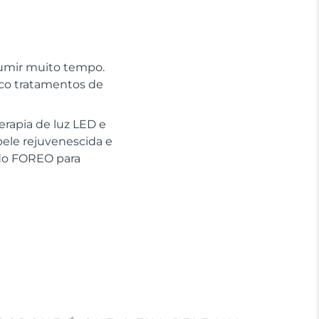
sumir muito tempo.
nco tratamentos de
erapia de luz LED e
pele rejuvenescida e
ido FOREO para