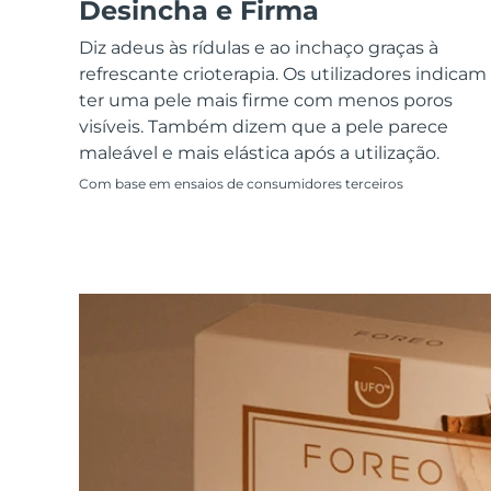
Dispositivos ESPADA™
Dispositivos de olhos
Desincha e Firma
LUNA™ Dual-Peptide Scalp
Cuidados de pele KIWI™
All acne treatment devices
All revitalizing eye massagers
Serum
issa™ Teeth Whitening Gel
Diz adeus às rídulas e ao inchaço graças à
Advanced pore care essentials
For healthy hair
18% PAP
refrescante crioterapia. Os utilizadores indicam
ter uma pele mais firme com menos poros
Cosméticos
Homens
visíveis. Também dizem que a pele parece
maleável e mais elástica após a utilização.
Com base em ensaios de consumidores terceiros
Comprar todos
FOREO APP
SOBRE