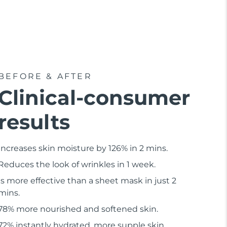
BEFORE & AFTER
Clinical-consumer
results
Increases skin moisture by 126% in 2 mins.
Reduces the look of wrinkles in 1 week.
Is more effective than a sheet mask in just 2
mins.
78% more nourished and softened skin.
72% instantly hydrated, more supple skin.