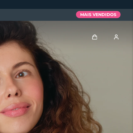
MAIS VENDIDOS
Entrar
Perfil de usuário
Meus aparelhos
Meus pedidos
Meus endereços
As minhas subscrições