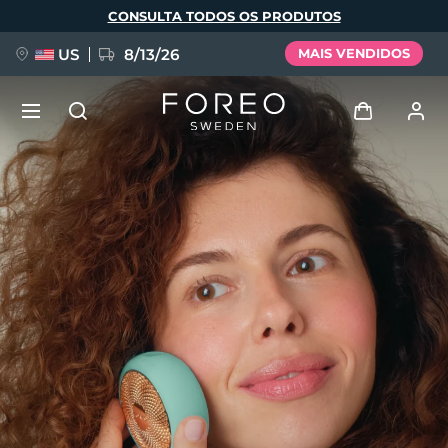
Pular
CONSULTA TODOS OS PRODUTOS
para
o
conteúdo
principal
US
8/13/26
MAIS VENDIDOS
NOVIDADE
Entrar
Idioma
BREAKING NEWS
Perfil de usuário
English
Deutsch
Español
Meus aparelhos
FAQ™ Pure Beauty-Tech Elixir
Français
Italiano
Português
Meus pedidos
Polski
Svenska
Русский
Türkçe
简体中文
繁體中文
Meus endereços
issa™ Teeth Whitening Set
As minhas subscrições