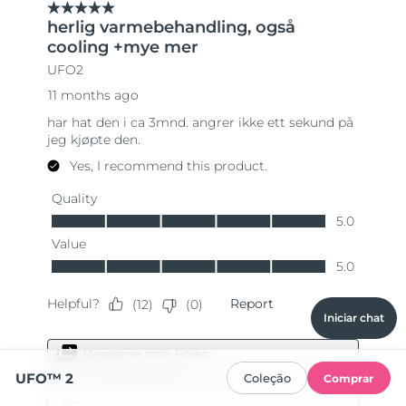
Iniciar chat
UFO™ 2
Coleção
Comprar