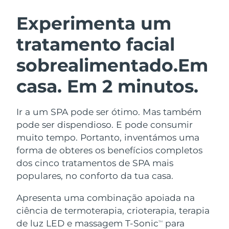
ROTINA DE BELEZA SUECA
Áustria
Entrega prevista
8/12/26
Experimenta um
tratamento facial
Barein
Entrega prevista
8/13/26
sobrealimentado.
Em
Limpeza facial
Lifting facial
Bélgica
Entrega prevista
8/12/26
LUNA™ 4 kit
BEAR™ 2 kit
casa. Em 2 minutos.
Bermudas
Entrega prevista
8/18/26
Anti-aging massage
Microcurrent toning
Ir a um SPA pode ser ótimo. Mas também
Bósnia e
Entrega prevista
8/15/26
Hidratação
Cuidado oral
Herzegovina
pode ser dispendioso. E pode consumir
LUNA™ 4 Plus
BEAR™ 2 go
muito tempo. Portanto, inventámos uma
UFO™ 3 kit
issa™ 4
Massage, LED heating
Microcurrent toning on-the-go
Brunei
Entrega prevista
8/17/26
forma de obteres os benefícios completos
TRATAMENTO ANTIENVELHECIMENTO
Deep facial hydration
Hybrid silicone sonic toothbrush
dos cinco tratamentos de SPA mais
FAQ™
Bulgária
Entrega prevista
8/12/26
populares, no conforto da tua casa.
LUNA™ 4 Men
BEAR™ 2 eyes & lips
UFO™ 3 LED
NEW
issa™ 4 plus
Canadá
For men, anti-aging massage
Microcurrent line smoothing device
Entrega prevista
8/16/26
Apresenta uma combinação apoiada na
Near-infrared and red light therapy
Smart hybrid silicone sonic toothbrush
ciência de termoterapia, crioterapia, terapia
device
Chile
Entrega prevista
8/16/26
de luz LED e massagem T-Sonic
para
Antienvelhecimento
Tratamentos LED
TM