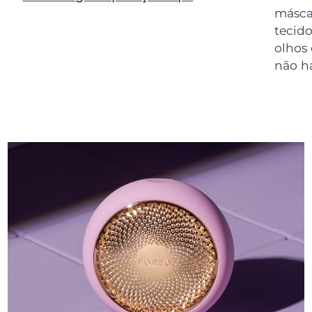
másca
tecido
olhos
não h