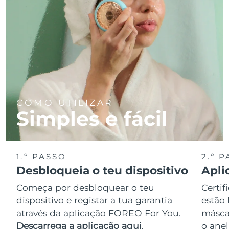
COMO UTILIZAR
Simples e fácil
1.º PASSO
2.º 
Desbloqueia o teu dispositivo
Apli
Começa por desbloquear o teu
Certif
dispositivo e registar a tua garantia
estão 
através da aplicação FOREO For You.
másca
Descarrega a aplicação aqui
.
o anel