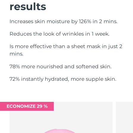
results
Omã
Entrega prevista
8/15/26
Filipinas
Entrega prevista
8/15/26
Increases skin moisture by 126% in 2 mins.
Polônia
Entrega prevista
8/13/26
Reduces the look of wrinkles in 1 week.
Is more effective than a sheet mask in just 2
Portugal
Entrega prevista
8/12/26
mins.
Porto Rico
Entrega prevista
8/14/26
78% more nourished and softened skin.
Catar
Entrega prevista
8/13/26
72% instantly hydrated, more supple skin.
Reunião
Entrega prevista
8/17/26
Romênia
Entrega prevista
8/12/26
ECONOMIZE 29 %
Rússia
Entrega prevista
8/20/26
Arábia Saudita
Entrega prevista
8/13/26