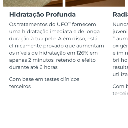
Serum
issa™ Teeth Whitening Gel
Advanced pore care essentials
For healthy hair
18% PAP
Israel
Entrega prevista
8/16/26
Hidratação Profunda
Radi
Cosméticos
Homens
Os tratamentos do UFO
fornecem
Nunca 
TM
Itália
Entrega prevista
8/12/26
uma hidratação imediata e de longa
juven
duração à tua pele. Além disso, está
aume
TM
Japão
Entrega prevista
8/15/26
clinicamente provado que aumentam
oxigén
Comprar todos
os níveis de hidratação em 126% em
elimin
Jersey
Entrega prevista
8/17/26
apenas 2 minutos, retendo o efeito
brilho
Cazaquistão
durante até 6 horas.
result
Entrega prevista
8/14/26
FOREO APP
utiliz
Com base em testes clínicos
Kuwait
Entrega prevista
8/12/26
SOBRE
terceiros
Com b
tercei
Letônia
Entrega prevista
8/12/26
Líbano
Entrega prevista
8/13/26
Lituânia
Entrega prevista
8/12/26