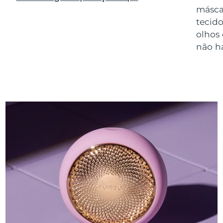
másca
tecido
olhos
não h