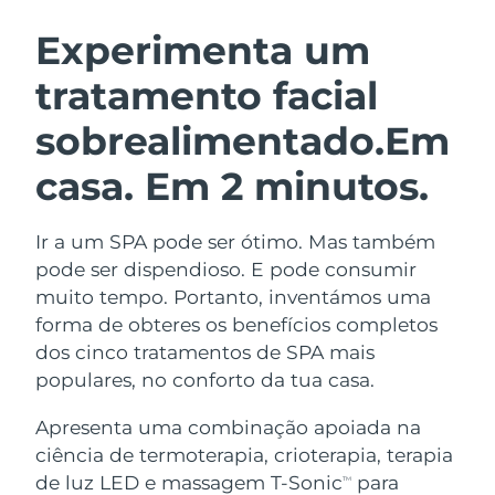
ROTINA DE BELEZA SUECA
Áustria
Entrega prevista
08/08/2026
Experimenta um
tratamento facial
Barein
Entrega prevista
09/08/2026
sobrealimentado.
Em
Limpeza facial
Lifting facial
Bélgica
Entrega prevista
08/08/2026
LUNA™ 4 kit
BEAR™ 2 kit
casa. Em 2 minutos.
Bermudas
Entrega prevista
14/08/2026
Anti-aging massage
Microcurrent toning
Ir a um SPA pode ser ótimo. Mas também
Bósnia e
Entrega prevista
11/08/2026
Hidratação
Cuidado oral
Herzegovina
pode ser dispendioso. E pode consumir
LUNA™ 4 Plus
BEAR™ 2 go
muito tempo. Portanto, inventámos uma
UFO™ 3 kit
issa™ 4
Massage, LED heating
Microcurrent toning on-the-go
Brunei
Entrega prevista
13/08/2026
forma de obteres os benefícios completos
TRATAMENTO ANTIENVELHECIMENTO
Deep facial hydration
Hybrid silicone sonic toothbrush
dos cinco tratamentos de SPA mais
FAQ™
Bulgária
Entrega prevista
08/08/2026
populares, no conforto da tua casa.
LUNA™ 4 Men
BEAR™ 2 eyes & lips
UFO™ 3 LED
NEW
issa™ 4 plus
Canadá
For men, anti-aging massage
Microcurrent line smoothing device
Entrega prevista
12/08/2026
Apresenta uma combinação apoiada na
Near-infrared and red light therapy
Smart hybrid silicone sonic toothbrush
ciência de termoterapia, crioterapia, terapia
device
Chile
Entrega prevista
12/08/2026
de luz LED e massagem T-Sonic
para
Antienvelhecimento
Tratamentos LED
TM