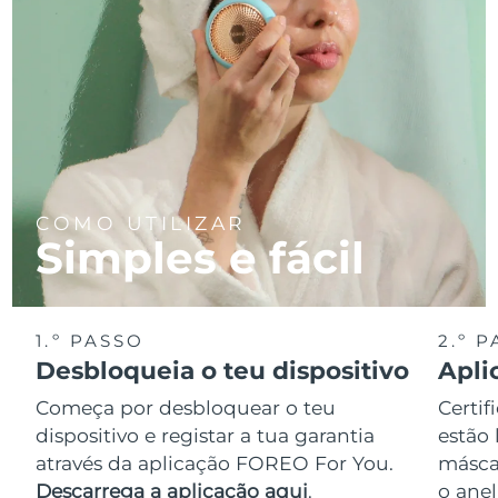
COMO UTILIZAR
Simples e fácil
1.º PASSO
2.º 
Desbloqueia o teu dispositivo
Apli
Começa por desbloquear o teu
Certif
dispositivo e registar a tua garantia
estão 
através da aplicação FOREO For You.
másca
Descarrega a aplicação aqui
.
o anel