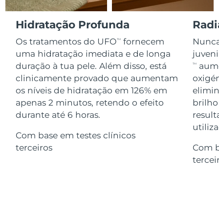
Serum
issa™ Teeth Whitening Gel
Advanced pore care essentials
For healthy hair
18% PAP
Israel
Entrega prevista
12/08/2026
Hidratação Profunda
Radi
Cosméticos
Homens
Os tratamentos do UFO
fornecem
Nunca 
TM
Itália
Entrega prevista
08/08/2026
uma hidratação imediata e de longa
juven
duração à tua pele. Além disso, está
aume
TM
Japão
Entrega prevista
11/08/2026
clinicamente provado que aumentam
oxigén
Comprar todos
os níveis de hidratação em 126% em
elimin
Jersey
Entrega prevista
13/08/2026
apenas 2 minutos, retendo o efeito
brilho
Cazaquistão
durante até 6 horas.
result
Entrega prevista
10/08/2026
FOREO APP
utiliz
Com base em testes clínicos
Kuwait
Entrega prevista
08/08/2026
SOBRE
terceiros
Com b
tercei
Letônia
Entrega prevista
08/08/2026
Líbano
Entrega prevista
09/08/2026
Lituânia
Entrega prevista
08/08/2026