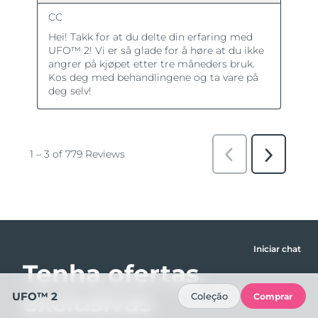
Iniciar chat
Tenha ofertas
exclusivas
UFO™ 2
Coleção
Comprar