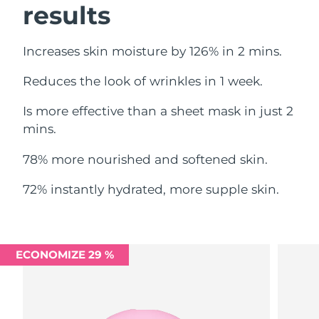
results
Omã
Entrega prevista
11/08/2026
Filipinas
Entrega prevista
11/08/2026
Increases skin moisture by 126% in 2 mins.
Polônia
Entrega prevista
09/08/2026
Reduces the look of wrinkles in 1 week.
Is more effective than a sheet mask in just 2
Portugal
Entrega prevista
08/08/2026
mins.
Porto Rico
Entrega prevista
10/08/2026
78% more nourished and softened skin.
Catar
Entrega prevista
09/08/2026
72% instantly hydrated, more supple skin.
Reunião
Entrega prevista
13/08/2026
Romênia
Entrega prevista
08/08/2026
ECONOMIZE 29 %
Rússia
Entrega prevista
16/08/2026
Arábia Saudita
Entrega prevista
09/08/2026