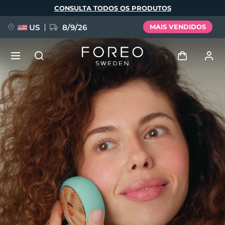
Pular
CONSULTA TODOS OS PRODUTOS
para
o
conteúdo
principal
US
8/9/26
MAIS VENDIDOS
NOVIDADE
Entrar
Idioma
BREAKING NEWS
Perfil de usuário
English
Deutsch
Español
Meus aparelhos
FAQ™ Pure Beauty-Tech Elixir
Français
Italiano
Português
Meus pedidos
Polski
Svenska
Русский
Türkçe
简体中文
繁體中文
Meus endereços
issa™ Teeth Whitening Set
As minhas subscrições