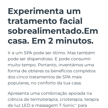
ROTINA DE BELEZA SUECA
Áustria
Entrega prevista
11/08/2026
Experimenta um
tratamento facial
Barein
Entrega prevista
12/08/2026
sobrealimentado.
Em
Limpeza facial
Lifting facial
Bélgica
Entrega prevista
11/08/2026
LUNA™ 4 kit
BEAR™ 2 kit
casa. Em 2 minutos.
Bermudas
Entrega prevista
17/08/2026
Anti-aging massage
Microcurrent toning
Ir a um SPA pode ser ótimo. Mas também
Bósnia e
Entrega prevista
14/08/2026
Hidratação
Cuidado oral
Herzegovina
pode ser dispendioso. E pode consumir
LUNA™ 4 Plus
BEAR™ 2 go
muito tempo. Portanto, inventámos uma
UFO™ 3 kit
issa™ 4
Massage, LED heating
Microcurrent toning on-the-go
Brunei
Entrega prevista
16/08/2026
forma de obteres os benefícios completos
TRATAMENTO ANTIENVELHECIMENTO
Deep facial hydration
Hybrid silicone sonic toothbrush
dos cinco tratamentos de SPA mais
FAQ™
Bulgária
Entrega prevista
11/08/2026
populares, no conforto da tua casa.
LUNA™ 4 Men
BEAR™ 2 eyes & lips
UFO™ 3 LED
NEW
issa™ 4 plus
Canadá
For men, anti-aging massage
Microcurrent line smoothing device
Entrega prevista
15/08/2026
Apresenta uma combinação apoiada na
Near-infrared and red light therapy
Smart hybrid silicone sonic toothbrush
ciência de termoterapia, crioterapia, terapia
device
Chile
Entrega prevista
15/08/2026
de luz LED e massagem T-Sonic
para
Antienvelhecimento
Tratamentos LED
TM