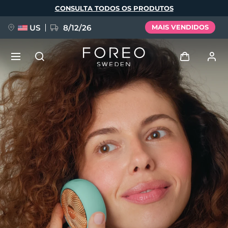
Pular
CONSULTA TODOS OS PRODUTOS
para
o
conteúdo
principal
US
8/12/26
MAIS VENDIDOS
NOVIDADE
Entrar
Idioma
BREAKING NEWS
Perfil de usuário
English
Deutsch
Español
Meus aparelhos
FAQ™ Pure Beauty-Tech Elixir
Français
Italiano
Português
Meus pedidos
Polski
Svenska
Русский
Türkçe
简体中文
繁體中文
Meus endereços
issa™ Teeth Whitening Set
As minhas subscrições