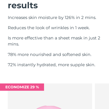
results
Omã
Entrega prevista
14/08/2026
Filipinas
Entrega prevista
14/08/2026
Increases skin moisture by 126% in 2 mins.
Polônia
Entrega prevista
12/08/2026
Reduces the look of wrinkles in 1 week.
Is more effective than a sheet mask in just 2
Portugal
Entrega prevista
11/08/2026
mins.
Porto Rico
Entrega prevista
13/08/2026
78% more nourished and softened skin.
Catar
Entrega prevista
12/08/2026
72% instantly hydrated, more supple skin.
Reunião
Entrega prevista
16/08/2026
Romênia
Entrega prevista
11/08/2026
ECONOMIZE 29 %
Rússia
Entrega prevista
19/08/2026
Arábia Saudita
Entrega prevista
12/08/2026