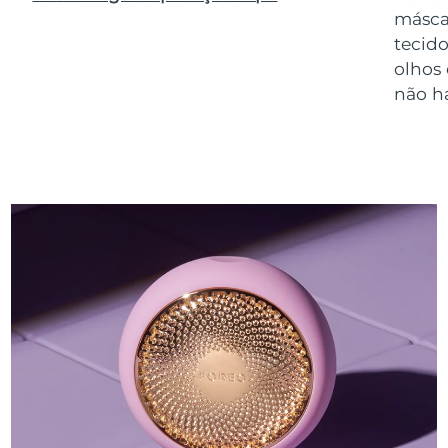
másca
tecido
olhos
não h