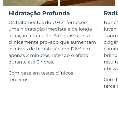
Serum
issa™ Teeth Whitening Gel
Advanced pore care essentials
For healthy hair
18% PAP
Israel
Entrega prevista
15/08/2026
Hidratação Profunda
Radi
Cosméticos
Homens
Os tratamentos do UFO
fornecem
Nunca 
TM
Itália
Entrega prevista
11/08/2026
uma hidratação imediata e de longa
juven
duração à tua pele. Além disso, está
aume
TM
Japão
Entrega prevista
14/08/2026
clinicamente provado que aumentam
oxigén
Comprar todos
os níveis de hidratação em 126% em
elimin
Jersey
Entrega prevista
16/08/2026
apenas 2 minutos, retendo o efeito
brilho
Cazaquistão
durante até 6 horas.
result
Entrega prevista
13/08/2026
FOREO APP
utiliz
Com base em testes clínicos
Kuwait
Entrega prevista
11/08/2026
SOBRE
terceiros
Com b
tercei
Letônia
Entrega prevista
11/08/2026
Líbano
Entrega prevista
12/08/2026
Lituânia
Entrega prevista
11/08/2026