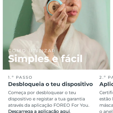
COMO UTILIZAR
Simples e fácil
1.º PASSO
2.º 
Desbloqueia o teu dispositivo
Apli
Começa por desbloquear o teu
Certif
dispositivo e registar a tua garantia
estão 
através da aplicação FOREO For You.
másca
Descarrega a aplicação aqui
.
o anel