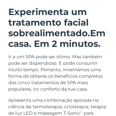
ROTINA DE BELEZA SUECA
Áustria
Entrega prevista
8/10/26
Experimenta um
tratamento facial
Barein
Entrega prevista
8/11/26
sobrealimentado.
Em
Limpeza facial
Lifting facial
Bélgica
Entrega prevista
8/10/26
LUNA™ 4 kit
BEAR™ 2 kit
casa. Em 2 minutos.
Bermudas
Entrega prevista
8/16/26
Anti-aging massage
Microcurrent toning
Ir a um SPA pode ser ótimo. Mas também
Bósnia e
Entrega prevista
8/13/26
Hidratação
Cuidado oral
Herzegovina
pode ser dispendioso. E pode consumir
LUNA™ 4 Plus
BEAR™ 2 go
muito tempo. Portanto, inventámos uma
UFO™ 3 kit
issa™ 4
Massage, LED heating
Microcurrent toning on-the-go
Brunei
Entrega prevista
8/15/26
forma de obteres os benefícios completos
TRATAMENTO ANTIENVELHECIMENTO
Deep facial hydration
Hybrid silicone sonic toothbrush
dos cinco tratamentos de SPA mais
FAQ™
Bulgária
Entrega prevista
8/10/26
populares, no conforto da tua casa.
LUNA™ 4 Men
BEAR™ 2 eyes & lips
UFO™ 3 LED
NEW
issa™ 4 plus
Canadá
For men, anti-aging massage
Microcurrent line smoothing device
Entrega prevista
8/14/26
Apresenta uma combinação apoiada na
Near-infrared and red light therapy
Smart hybrid silicone sonic toothbrush
ciência de termoterapia, crioterapia, terapia
device
Chile
Entrega prevista
8/14/26
de luz LED e massagem T-Sonic
para
Antienvelhecimento
Tratamentos LED
TM