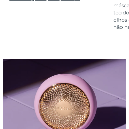
másca
tecido
olhos
não h