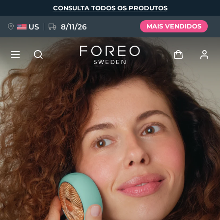
Pular
CONSULTA TODOS OS PRODUTOS
para
o
conteúdo
principal
US
8/11/26
MAIS VENDIDOS
NOVIDADE
Entrar
Idioma
BREAKING NEWS
Perfil de usuário
English
Deutsch
Español
Meus aparelhos
FAQ™ Pure Beauty-Tech Elixir
Français
Italiano
Português
Meus pedidos
Polski
Svenska
Русский
Türkçe
简体中文
繁體中文
Meus endereços
issa™ Teeth Whitening Set
As minhas subscrições