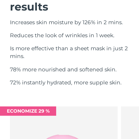
results
Omã
Entrega prevista
8/13/26
Filipinas
Entrega prevista
8/13/26
Increases skin moisture by 126% in 2 mins.
Polônia
Entrega prevista
8/11/26
Reduces the look of wrinkles in 1 week.
Is more effective than a sheet mask in just 2
Portugal
Entrega prevista
8/10/26
mins.
Porto Rico
Entrega prevista
8/12/26
78% more nourished and softened skin.
Catar
Entrega prevista
8/11/26
72% instantly hydrated, more supple skin.
Reunião
Entrega prevista
8/15/26
Romênia
Entrega prevista
8/10/26
ECONOMIZE 29 %
Rússia
Entrega prevista
8/18/26
Arábia Saudita
Entrega prevista
8/11/26