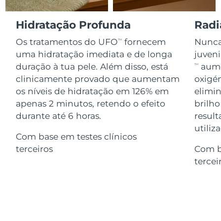
Serum
issa™ Teeth Whitening Gel
Advanced pore care essentials
For healthy hair
18% PAP
Israel
Entrega prevista
8/14/26
Hidratação Profunda
Radi
Cosméticos
Homens
Os tratamentos do UFO
fornecem
Nunca 
TM
Itália
Entrega prevista
8/10/26
uma hidratação imediata e de longa
juven
duração à tua pele. Além disso, está
aume
TM
Japão
Entrega prevista
8/13/26
clinicamente provado que aumentam
oxigén
Comprar todos
os níveis de hidratação em 126% em
elimin
Jersey
Entrega prevista
8/15/26
apenas 2 minutos, retendo o efeito
brilho
Cazaquistão
durante até 6 horas.
result
Entrega prevista
8/12/26
FOREO APP
utiliz
Com base em testes clínicos
Kuwait
Entrega prevista
8/10/26
SOBRE
terceiros
Com b
tercei
Letônia
Entrega prevista
8/10/26
Líbano
Entrega prevista
8/11/26
Lituânia
Entrega prevista
8/10/26