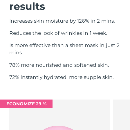
results
Omã
Entrega prevista
8/13/26
Filipinas
Entrega prevista
8/13/26
Increases skin moisture by 126% in 2 mins.
Polônia
Entrega prevista
8/11/26
Reduces the look of wrinkles in 1 week.
Is more effective than a sheet mask in just 2
Portugal
Entrega prevista
8/10/26
mins.
Porto Rico
Entrega prevista
8/12/26
78% more nourished and softened skin.
Catar
Entrega prevista
8/11/26
72% instantly hydrated, more supple skin.
Reunião
Entrega prevista
8/15/26
Romênia
Entrega prevista
8/10/26
ECONOMIZE 29 %
Rússia
Entrega prevista
8/18/26
Arábia Saudita
Entrega prevista
8/11/26