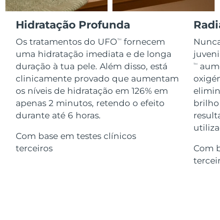
Serum
issa™ Teeth Whitening Gel
Advanced pore care essentials
For healthy hair
18% PAP
Israel
Entrega prevista
8/14/26
Hidratação Profunda
Radi
Cosméticos
Homens
Os tratamentos do UFO
fornecem
Nunca 
TM
Itália
Entrega prevista
8/10/26
uma hidratação imediata e de longa
juven
duração à tua pele. Além disso, está
aume
TM
Japão
Entrega prevista
8/13/26
clinicamente provado que aumentam
oxigén
Comprar todos
os níveis de hidratação em 126% em
elimin
Jersey
Entrega prevista
8/15/26
apenas 2 minutos, retendo o efeito
brilho
Cazaquistão
durante até 6 horas.
result
Entrega prevista
8/12/26
FOREO APP
utiliz
Com base em testes clínicos
Kuwait
Entrega prevista
8/10/26
SOBRE
terceiros
Com b
tercei
Letônia
Entrega prevista
8/10/26
Líbano
Entrega prevista
8/11/26
Lituânia
Entrega prevista
8/10/26