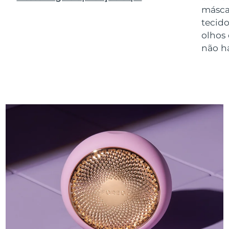
másca
tecido
olhos
não h