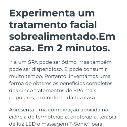
ROTINA DE BELEZA SUECA
Áustria
Entrega prevista
8/10/26
Experimenta um
tratamento facial
Barein
Entrega prevista
8/11/26
sobrealimentado.
Em
Limpeza facial
Lifting facial
Bélgica
Entrega prevista
8/10/26
LUNA™ 4 kit
BEAR™ 2 kit
casa. Em 2 minutos.
Bermudas
Entrega prevista
8/16/26
Anti-aging massage
Microcurrent toning
Ir a um SPA pode ser ótimo. Mas também
Bósnia e
Entrega prevista
8/13/26
Hidratação
Cuidado oral
Herzegovina
pode ser dispendioso. E pode consumir
LUNA™ 4 Plus
BEAR™ 2 go
muito tempo. Portanto, inventámos uma
UFO™ 3 kit
issa™ 4
Massage, LED heating
Microcurrent toning on-the-go
Brunei
Entrega prevista
8/15/26
forma de obteres os benefícios completos
TRATAMENTO ANTIENVELHECIMENTO
Deep facial hydration
Hybrid silicone sonic toothbrush
dos cinco tratamentos de SPA mais
FAQ™
Bulgária
Entrega prevista
8/10/26
populares, no conforto da tua casa.
LUNA™ 4 Men
BEAR™ 2 eyes & lips
UFO™ 3 LED
NEW
issa™ 4 plus
Canadá
For men, anti-aging massage
Microcurrent line smoothing device
Entrega prevista
8/14/26
Apresenta uma combinação apoiada na
Near-infrared and red light therapy
Smart hybrid silicone sonic toothbrush
ciência de termoterapia, crioterapia, terapia
device
Chile
Entrega prevista
8/14/26
de luz LED e massagem T-Sonic
para
Antienvelhecimento
Tratamentos LED
TM