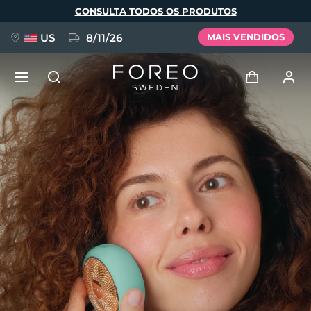
Pular
CONSULTA TODOS OS PRODUTOS
para
o
conteúdo
principal
US
8/11/26
MAIS VENDIDOS
NOVIDADE
Entrar
Idioma
BREAKING NEWS
Perfil de usuário
English
Deutsch
Español
Meus aparelhos
FAQ™ Pure Beauty-Tech Elixir
Français
Italiano
Português
issa™ Teeth Whitening Set
Meus pedidos
Polski
Svenska
Русский
Türkçe
简体中文
繁體中文
Meus endereços
As minhas subscrições