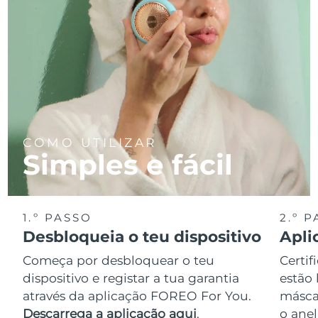
COMO UTILIZAR
Simples e fácil
1.º PASSO
2.º 
Desbloqueia o teu dispositivo
Apli
Começa por desbloquear o teu
Certif
dispositivo e registar a tua garantia
estão 
através da aplicação FOREO For You.
másca
Descarrega a aplicação aqui
.
o anel