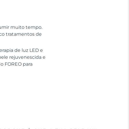
sumir muito tempo.
nco tratamentos de
erapia de luz LED e
pele rejuvenescida e
ido FOREO para