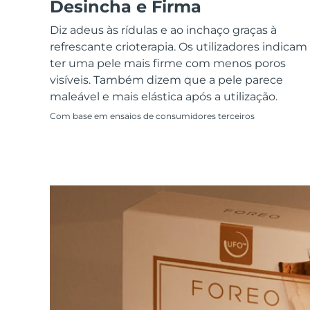
Dispositivos ESPADA™
Dispositivos de olhos
Desincha e Firma
LUNA™ Dual-Peptide Scalp
Cuidados de pele KIWI™
All acne treatment devices
All revitalizing eye massagers
Serum
issa™ Teeth Whitening Gel
Diz adeus às rídulas e ao inchaço graças à
Advanced pore care essentials
For healthy hair
18% PAP
refrescante crioterapia. Os utilizadores indicam
ter uma pele mais firme com menos poros
Cosméticos
Homens
visíveis. Também dizem que a pele parece
maleável e mais elástica após a utilização.
Com base em ensaios de consumidores terceiros
Comprar todos
FOREO APP
SOBRE