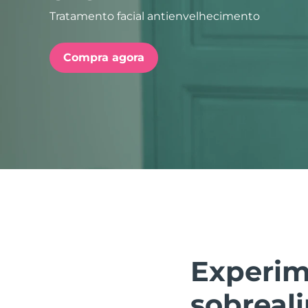
Tratamento facial antienvelhecimento
issa™ Teeth Whitening Set
Compra agora
FAQ™ Dual LED Panel
POPULAR
Ofertas especiais
Bestsellers
Experim
sobreal