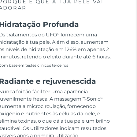
PORQUE É QUE A TUA PELE VAI
ADORAR
Hidratação Profunda
Os tratamentos do UFO
fornecem uma
TM
hidratação à tua pele. Além disso, aumentam
os níveis de hidratação em 126% em apenas 2
minutos, retendo o efeito durante até 6 horas.
Com base em testes clínicos terceiros
Radiante e rejuvenescida
Nunca foi tão fácil ter uma aparência
juvenilmente fresca. A massagem T-Sonic
TM
aumenta a microcirculação, fornecendo
oxigénio e nutrientes às células da pele, e
elimina toxinas, o que dá a tua pele um brilho
saudável. Os utilizadores indicam resultados
visíveis após a primeira utilização.