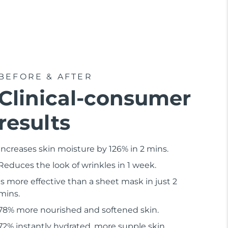
BEFORE & AFTER
Clinical-consumer
results
Increases skin moisture by 126% in 2 mins.
Reduces the look of wrinkles in 1 week.
Is more effective than a sheet mask in just 2
mins.
78% more nourished and softened skin.
72% instantly hydrated, more supple skin.