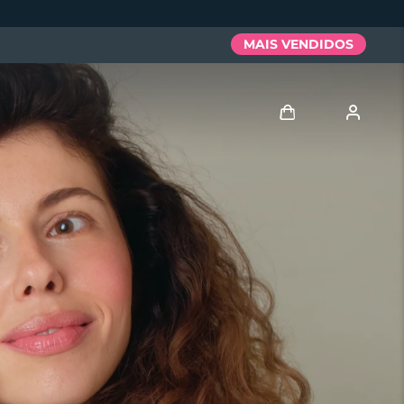
MAIS VENDIDOS
Entrar
Perfil de usuário
Meus aparelhos
Meus pedidos
Meus endereços
As minhas subscrições