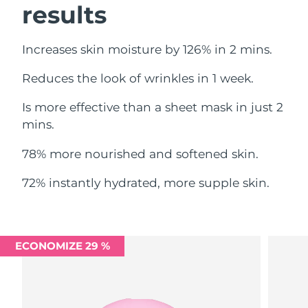
results
Omã
Entrega prevista
12/8/26
Filipinas
Entrega prevista
12/8/26
Increases skin moisture by 126% in 2 mins.
Polônia
Entrega prevista
10/8/26
Reduces the look of wrinkles in 1 week.
Is more effective than a sheet mask in just 2
Portugal
Entrega prevista
9/8/26
mins.
Porto Rico
Entrega prevista
11/8/26
78% more nourished and softened skin.
Catar
Entrega prevista
10/8/26
72% instantly hydrated, more supple skin.
Reunião
Entrega prevista
14/8/26
Romênia
Entrega prevista
9/8/26
ECONOMIZE 29 %
Rússia
Entrega prevista
17/8/26
Arábia Saudita
Entrega prevista
10/8/26