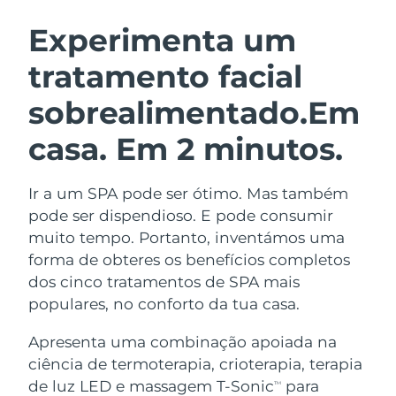
ROTINA DE BELEZA SUECA
Áustria
Entrega prevista
9/8/26
Experimenta um
tratamento facial
Barein
Entrega prevista
10/8/26
sobrealimentado.
Em
Limpeza facial
Lifting facial
Bélgica
Entrega prevista
9/8/26
LUNA™ 4 kit
BEAR™ 2 kit
casa. Em 2 minutos.
Bermudas
Entrega prevista
15/8/26
Anti-aging massage
Microcurrent toning
Ir a um SPA pode ser ótimo. Mas também
Bósnia e
Entrega prevista
12/8/26
Hidratação
Cuidado oral
Herzegovina
pode ser dispendioso. E pode consumir
LUNA™ 4 Plus
BEAR™ 2 go
muito tempo. Portanto, inventámos uma
UFO™ 3 kit
issa™ 4
Massage, LED heating
Microcurrent toning on-the-go
Brunei
Entrega prevista
14/8/26
forma de obteres os benefícios completos
TRATAMENTO ANTIENVELHECIMENTO
Deep facial hydration
Hybrid silicone sonic toothbrush
dos cinco tratamentos de SPA mais
FAQ™
Bulgária
Entrega prevista
9/8/26
populares, no conforto da tua casa.
LUNA™ 4 Men
BEAR™ 2 eyes & lips
UFO™ 3 LED
NEW
issa™ 4 plus
Canadá
For men, anti-aging massage
Microcurrent line smoothing device
Entrega prevista
13/8/26
Apresenta uma combinação apoiada na
Near-infrared and red light therapy
Smart hybrid silicone sonic toothbrush
ciência de termoterapia, crioterapia, terapia
device
Chile
Entrega prevista
13/8/26
de luz LED e massagem T-Sonic
para
Antienvelhecimento
Tratamentos LED
TM