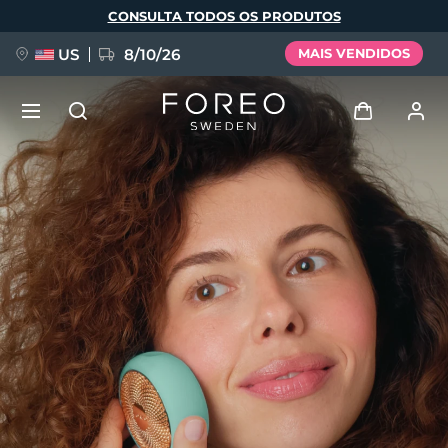
Pular
CONSULTA TODOS OS PRODUTOS
para
o
conteúdo
principal
US
8/10/26
MAIS VENDIDOS
NOVIDADE
Entrar
Idioma
BREAKING NEWS
Perfil de usuário
English
Deutsch
Español
Meus aparelhos
FAQ™ Pure Beauty-Tech Elixir
Français
Italiano
Português
Meus pedidos
Polski
Svenska
Русский
Türkçe
简体中文
繁體中文
Meus endereços
issa™ Teeth Whitening Set
As minhas subscrições