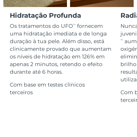
Serum
issa™ Teeth Whitening Gel
Advanced pore care essentials
For healthy hair
18% PAP
Israel
Entrega prevista
13/8/26
Hidratação Profunda
Radi
Cosméticos
Homens
Os tratamentos do UFO
fornecem
Nunca 
TM
Itália
Entrega prevista
9/8/26
uma hidratação imediata e de longa
juven
duração à tua pele. Além disso, está
aume
TM
Japão
Entrega prevista
12/8/26
clinicamente provado que aumentam
oxigén
Comprar todos
os níveis de hidratação em 126% em
elimin
Jersey
Entrega prevista
14/8/26
apenas 2 minutos, retendo o efeito
brilho
Cazaquistão
durante até 6 horas.
result
Entrega prevista
11/8/26
FOREO APP
utiliz
Com base em testes clínicos
Kuwait
Entrega prevista
9/8/26
SOBRE
terceiros
Com b
tercei
Letônia
Entrega prevista
9/8/26
Líbano
Entrega prevista
10/8/26
Lituânia
Entrega prevista
9/8/26