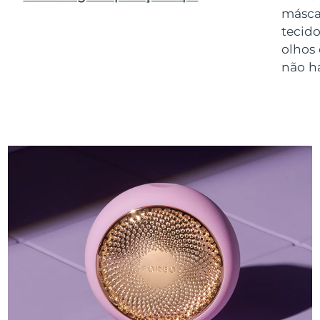
másca
tecido
olhos
não h