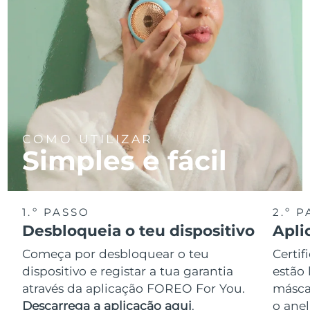
COMO UTILIZAR
Simples e fácil
1.º PASSO
2.º 
Desbloqueia o teu dispositivo
Apli
Começa por desbloquear o teu
Certif
dispositivo e registar a tua garantia
estão 
através da aplicação FOREO For You.
másca
Descarrega a aplicação aqui
.
o anel