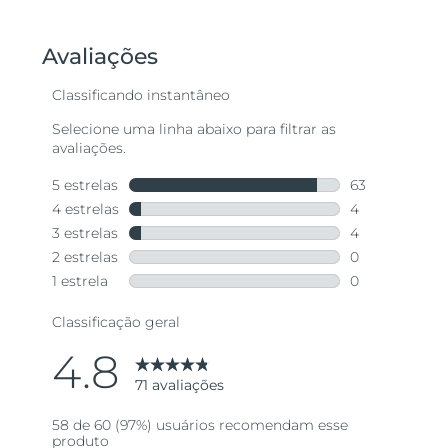
de
5
estrelas,
valor
médio
de
avaliação.
Read
71
Reviews.
Link
abre
na
mesma
página.