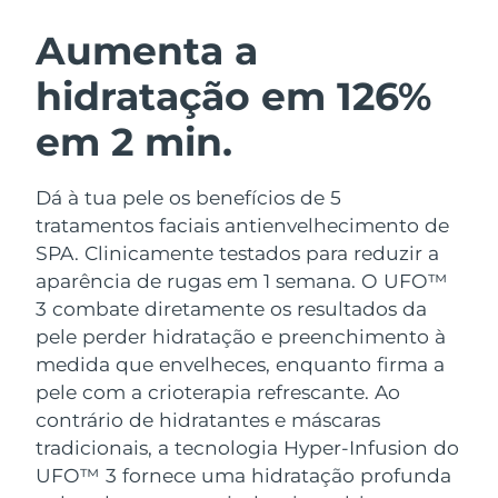
ROTINA DE BELEZA SUECA
Áustria
Entrega prevista
8/9/26
Aumenta a
hidratação em 126%
Barein
Entrega prevista
8/10/26
em 2 min.
Limpeza facial
Lifting facial
Bélgica
Entrega prevista
8/9/26
LUNA™ 4 kit
BEAR™ 2 kit
Bermudas
Entrega prevista
8/15/26
Dá à tua pele os benefícios de 5
Anti-aging massage
Microcurrent toning
tratamentos faciais antienvelhecimento de
Bósnia e
SPA. Clinicamente testados para reduzir a
Entrega prevista
8/12/26
Hidratação
Cuidado oral
Herzegovina
aparência de rugas em 1 semana. O UFO™
LUNA™ 4 Plus
BEAR™ 2 go
UFO™ 3 kit
issa™ 4
3 combate diretamente os resultados da
Massage, LED heating
Microcurrent toning on-the-go
Brunei
Entrega prevista
8/14/26
TRATAMENTO ANTIENVELHECIMENTO
pele perder hidratação e preenchimento à
Deep facial hydration
Hybrid silicone sonic toothbrush
FAQ™
medida que envelheces, enquanto firma a
Bulgária
Entrega prevista
8/9/26
pele com a crioterapia refrescante.
Ao
LUNA™ 4 Men
BEAR™ 2 eyes & lips
UFO™ 3 LED
NEW
issa™ 4 plus
contrário de hidratantes e máscaras
Canadá
For men, anti-aging massage
Microcurrent line smoothing device
Entrega prevista
8/13/26
Near-infrared and red light therapy
tradicionais, a tecnologia Hyper-Infusion do
Smart hybrid silicone sonic toothbrush
device
UFO™ 3 fornece uma hidratação profunda
Chile
Entrega prevista
8/13/26
Antienvelhecimento
Tratamentos LED