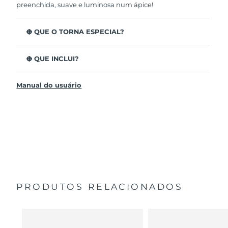
preenchida, suave e luminosa num ápice!
O QUE O TORNA ESPECIAL?
Clinicamente testado para aumentar a hidratação da
pele em 126% em apenas 2 minutos e para ser mais
O QUE INCLUI?
eficaz que uma máscara de tecido.
UFO™ 3
Clinicamente testado para reduzir a aparência de rugas
Manual do usuário
em apenas 1 semana.
6 x UFO™ Youth Junkie 2.0 Masks, 6 x UFO™
H2Overdose 2.0 Masks, 6 x UFO™ Acai Berry Masks & 6 x
Apresenta um tratamento de máscara rejuvenescedor,
UFO™ Manuka Honey Masks
quente, frio, terapia LED e massagem.
Cabo de carregamento USB
Nutre profundamente, garante hidratação e suaviza a
secura.
Guia de início rápido
Protege a pele do envelhecimento precoce, deixando-a
Manual geral
mais suave e firme.
2 anos de garantia (Espanha, Portugal, Suécia: 3 anos
de garantia)
PRODUTOS RELACIONADOS