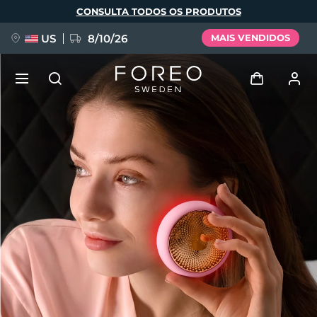
Pular
CONSULTA TODOS OS PRODUTOS
para
o
conteúdo
principal
US
8/10/26
MAIS VENDIDOS
NOVIDADE
Entrar
Idioma
BREAKING NEWS
Perfil de usuário
English
Deutsch
Español
Meus aparelhos
FAQ™ Pure Beauty-Tech Elixir
Français
Italiano
Português
Meus pedidos
Polski
Svenska
Русский
Türkçe
简体中文
繁體中文
Meus endereços
issa™ Teeth Whitening Set
As minhas subscrições