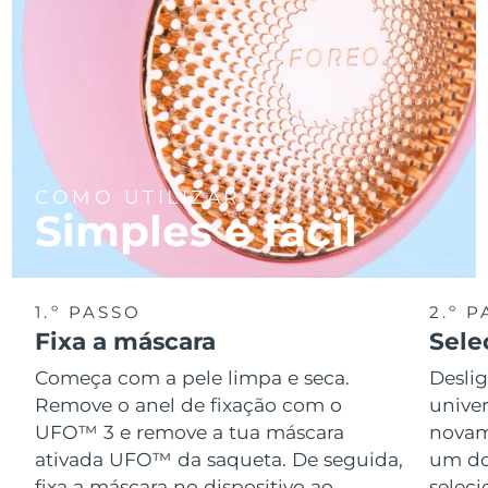
COMO UTILIZAR
Simples e fácil
1.º PASSO
2.º 
Fixa a máscara
Sele
Começa com a pele limpa e seca.
Desli
Remove o anel de fixação com o
univer
UFO™ 3 e remove a tua máscara
novame
ativada UFO™ da saqueta. De seguida,
um do
fixa a máscara no dispositivo ao
seleci