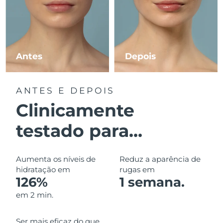
Luxemburgo
Entrega prevista
8/9/26
Macau, RAE da
Entrega prevista
8/11/26
China
Antes
Depois
Malásia
Entrega prevista
8/12/26
ANTES E DEPOIS
Malta
Entrega prevista
8/9/26
Clinicamente
México
Entrega prevista
8/13/26
testado para...
Mônaco
Entrega prevista
8/10/26
Aumenta os níveis de
Reduz a aparência de
Países Baixos
Entrega prevista
8/9/26
hidratação em
rugas em
126%
1 semana.
Nova Zelândia
Entrega prevista
8/9/26
em 2 min.
Noruega
Entrega prevista
8/9/26
Ser mais eficaz do que