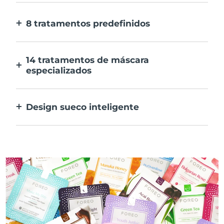
E 10x mais rápida.
8 tratamentos predefinidos
Ao carregar apenas num botão. Ajusta as
tuas preferências na aplicação.
14 tratamentos de máscara
especializados
A combinação perfeita das tecnologias para
preconizar os ingredientes na tua máscara.
Design sueco inteligente
100% à prova de água e ultra higiénico. Até
50 minutos de utilização por carregamento
USB.