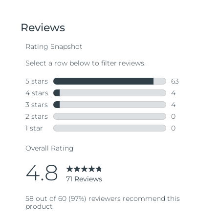
out
of
5
stars,
average
rating
value.
Read
71
Reviews.
Same
page
link.