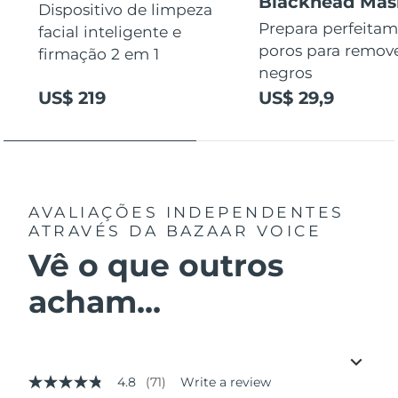
Blackhead Mas
Dispositivo de limpeza
Prepara perfeitam
facial inteligente e
poros para remov
firmação 2 em 1
negros
US$ 219
US$ 29,9
AVALIAÇÕES INDEPENDENTES
ATRAVÉS DA BAZAAR VOICE
Vê o que outros
acham...
4.8
(71)
Write a review
4.8