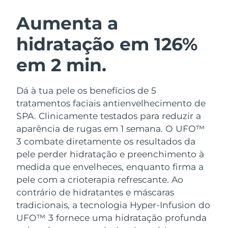
ROTINA DE BELEZA SUECA
Áustria
Entrega prevista
8/11/26
Aumenta a
hidratação em 126%
Barein
Entrega prevista
8/12/26
em 2 min.
Limpeza facial
Lifting facial
Bélgica
Entrega prevista
8/11/26
LUNA™ 4 kit
BEAR™ 2 kit
Bermudas
Entrega prevista
8/17/26
Dá à tua pele os benefícios de 5
Anti-aging massage
Microcurrent toning
tratamentos faciais antienvelhecimento de
Bósnia e
SPA. Clinicamente testados para reduzir a
Entrega prevista
8/14/26
Hidratação
Cuidado oral
Herzegovina
aparência de rugas em 1 semana. O UFO™
LUNA™ 4 Plus
BEAR™ 2 go
UFO™ 3 kit
issa™ 4
3 combate diretamente os resultados da
Massage, LED heating
Microcurrent toning on-the-go
Brunei
Entrega prevista
8/16/26
TRATAMENTO ANTIENVELHECIMENTO
pele perder hidratação e preenchimento à
Deep facial hydration
Hybrid silicone sonic toothbrush
FAQ™
medida que envelheces, enquanto firma a
Bulgária
Entrega prevista
8/11/26
pele com a crioterapia refrescante.
Ao
LUNA™ 4 Men
BEAR™ 2 eyes & lips
UFO™ 3 LED
NEW
issa™ 4 plus
contrário de hidratantes e máscaras
Canadá
For men, anti-aging massage
Microcurrent line smoothing device
Entrega prevista
8/15/26
Near-infrared and red light therapy
tradicionais, a tecnologia Hyper-Infusion do
Smart hybrid silicone sonic toothbrush
device
UFO™ 3 fornece uma hidratação profunda
Chile
Entrega prevista
8/15/26
Antienvelhecimento
Tratamentos LED