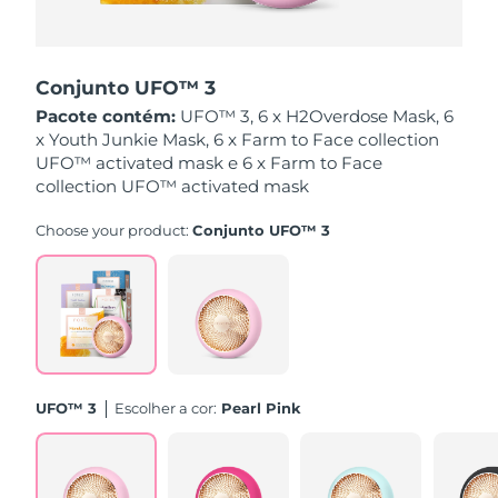
Singapura
Entrega prevista
8/13/26
Conjunto UFO™ 3
Eslováquia
Entrega prevista
8/11/26
Pacote contém:
UFO™ 3, 6 x H2Overdose Mask, 6
x Youth Junkie Mask, 6 x Farm to Face collection
Eslovênia
Entrega prevista
8/11/26
UFO™ activated mask e 6 x Farm to Face
collection UFO™ activated mask
África do Sul
Entrega prevista
8/19/26
Choose your product:
Conjunto UFO™ 3
Coreia do Sul
Entrega prevista
8/13/26
Espanha
Entrega prevista
8/11/26
Suécia
Entrega prevista
8/11/26
Suíça
Entrega prevista
8/11/26
UFO™ 3
Escolher a cor:
Pearl Pink
Taiwan
Entrega prevista
8/16/26