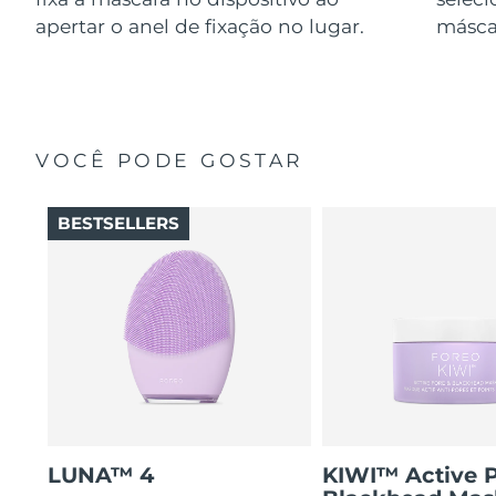
apertar o anel de fixação no lugar.
másca
VOCÊ PODE GOSTAR
BESTSELLERS
LUNA™ 4
KIWI™ Active 