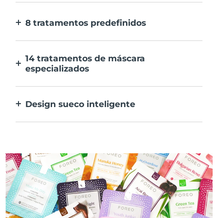
E 10x mais rápida.
8 tratamentos predefinidos
Ao carregar apenas num botão. Ajusta as
tuas preferências na aplicação.
14 tratamentos de máscara
especializados
A combinação perfeita das tecnologias para
preconizar os ingredientes na tua máscara.
Design sueco inteligente
100% à prova de água e ultra higiénico. Até
50 minutos de utilização por carregamento
USB.