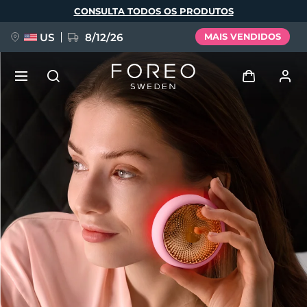
Pular
CONSULTA TODOS OS PRODUTOS
para
o
conteúdo
principal
US
8/12/26
MAIS VENDIDOS
NOVIDADE
Entrar
Idioma
BREAKING NEWS
Perfil de usuário
English
Deutsch
Español
Meus aparelhos
FAQ™ Pure Beauty-Tech Elixir
Français
Italiano
Português
Meus pedidos
Polski
Svenska
Русский
Türkçe
简体中文
繁體中文
Meus endereços
issa™ Teeth Whitening Set
As minhas subscrições