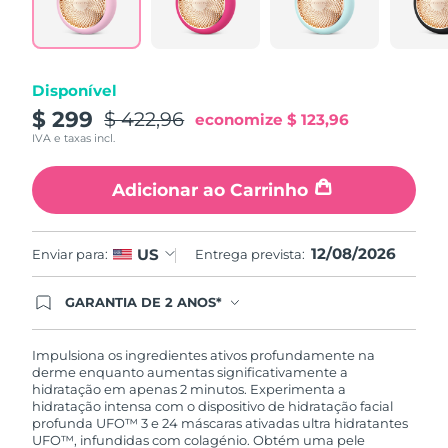
Tailândia
Entrega prevista
8/15/26
Turquia
Entrega prevista
8/12/26
Disponível
Emirados Árabes
$ 299
$ 422,96
Entrega prevista
8/12/26
economize
$ 123,96
Unidos
IVA e taxas incl.
Reino Unido
Entrega prevista
8/11/26
Adicionar ao Carrinho
Estados Unidos
Entrega prevista
8/12/26
12/08/2026
US
Enviar para:
Entrega prevista:
Uzbequistão
Entrega prevista
8/16/26
GARANTIA DE 2 ANOS*
Vietnã
Entrega prevista
8/17/26
Ao efetuar seu pedido hoje, você tem direito a
cobertura completa da Garantia FOREO. Isso
significa que se você tiver qualquer problema até
Impulsiona os ingredientes ativos profundamente na
2 anos após a compra, a FOREO substituirá seu
derme enquanto aumentas significativamente a
produto gratuitamente.*exceto pelo Luna FOFO
hidratação em apenas 2 minutos. Experimenta a
e Luna Play plus cuja garantia é de 90 dias.
hidratação intensa com o dispositivo de hidratação facial
profunda UFO™ 3 e 24 máscaras ativadas ultra hidratantes
UFO™, infundidas com colagénio. Obtém uma pele