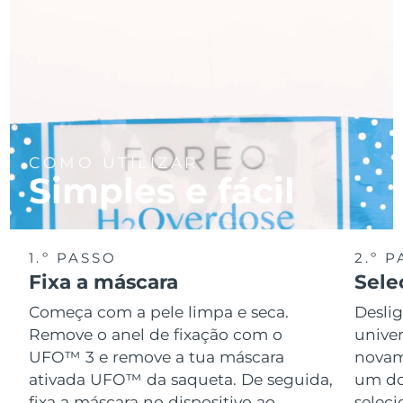
COMO UTILIZAR
Simples e fácil
1.º PASSO
2.º 
Fixa a máscara
Sele
Começa com a pele limpa e seca.
Desli
Remove o anel de fixação com o
univer
UFO™ 3 e remove a tua máscara
novame
ativada UFO™ da saqueta. De seguida,
um do
fixa a máscara no dispositivo ao
seleci