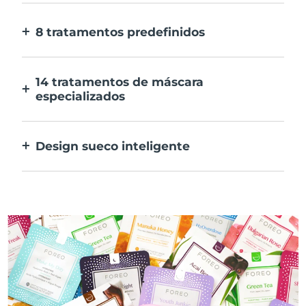
E 10x mais rápida.
8 tratamentos predefinidos
Ao carregar apenas num botão. Ajusta as
tuas preferências na aplicação.
14 tratamentos de máscara
especializados
A combinação perfeita das tecnologias para
preconizar os ingredientes na tua máscara.
Design sueco inteligente
100% à prova de água e ultra higiénico. Até
50 minutos de utilização por carregamento
USB.