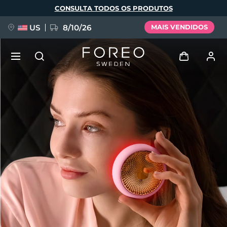
Pular
CONSULTA TODOS OS PRODUTOS
para
o
conteúdo
principal
US
8/10/26
MAIS VENDIDOS
NOVIDADE
Entrar
Idioma
BREAKING NEWS
Perfil de usuário
English
Deutsch
Español
Meus aparelhos
FAQ™ Pure Beauty-Tech Elixir
Français
Italiano
Português
Meus pedidos
Polski
Svenska
Русский
Türkçe
简体中文
繁體中文
Meus endereços
issa™ Teeth Whitening Set
As minhas subscrições