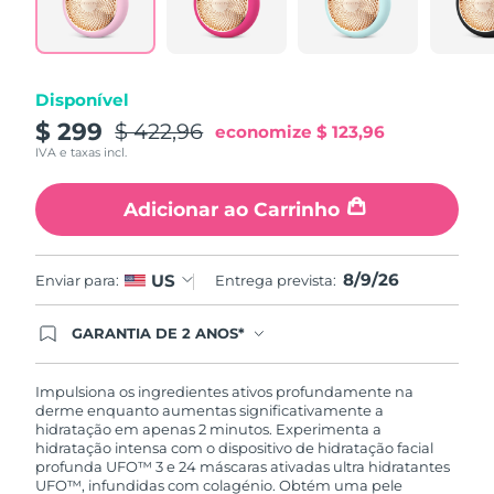
Tailândia
Entrega prevista
8/13/26
Turquia
Entrega prevista
8/10/26
Disponível
Emirados Árabes
$ 299
$ 422,96
Entrega prevista
8/10/26
economize
$ 123,96
Unidos
IVA e taxas incl.
Reino Unido
Entrega prevista
8/9/26
Adicionar ao Carrinho
Estados Unidos
Entrega prevista
8/10/26
8/9/26
US
Enviar para:
Entrega prevista:
Uzbequistão
Entrega prevista
8/14/26
GARANTIA DE 2 ANOS*
Vietnã
Entrega prevista
8/15/26
Ao efetuar seu pedido hoje, você tem direito a
cobertura completa da Garantia FOREO. Isso
significa que se você tiver qualquer problema até
Impulsiona os ingredientes ativos profundamente na
2 anos após a compra, a FOREO substituirá seu
derme enquanto aumentas significativamente a
produto gratuitamente.*exceto pelo Luna FOFO
hidratação em apenas 2 minutos. Experimenta a
e Luna Play plus cuja garantia é de 90 dias.
hidratação intensa com o dispositivo de hidratação facial
profunda UFO™ 3 e 24 máscaras ativadas ultra hidratantes
UFO™, infundidas com colagénio. Obtém uma pele