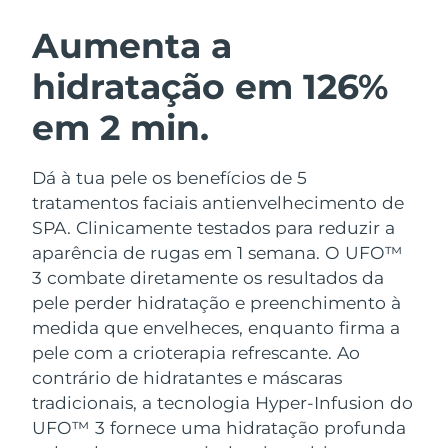
ROTINA DE BELEZA SUECA
Áustria
Entrega prevista
8/9/26
Aumenta a
hidratação em 126%
Barein
Entrega prevista
8/10/26
em 2 min.
Limpeza facial
Lifting facial
Bélgica
Entrega prevista
8/9/26
LUNA™ 4 kit
BEAR™ 2 kit
Bermudas
Entrega prevista
8/15/26
Dá à tua pele os benefícios de 5
Anti-aging massage
Microcurrent toning
tratamentos faciais antienvelhecimento de
Bósnia e
SPA. Clinicamente testados para reduzir a
Entrega prevista
8/12/26
Hidratação
Cuidado oral
Herzegovina
aparência de rugas em 1 semana. O UFO™
LUNA™ 4 Plus
BEAR™ 2 go
UFO™ 3 kit
issa™ 4
3 combate diretamente os resultados da
Massage, LED heating
Microcurrent toning on-the-go
Brunei
Entrega prevista
8/14/26
TRATAMENTO ANTIENVELHECIMENTO
pele perder hidratação e preenchimento à
Deep facial hydration
Hybrid silicone sonic toothbrush
FAQ™
medida que envelheces, enquanto firma a
Bulgária
Entrega prevista
8/9/26
pele com a crioterapia refrescante.
Ao
LUNA™ 4 Men
BEAR™ 2 eyes & lips
UFO™ 3 LED
NEW
issa™ 4 plus
contrário de hidratantes e máscaras
Canadá
For men, anti-aging massage
Microcurrent line smoothing device
Entrega prevista
8/13/26
Near-infrared and red light therapy
tradicionais, a tecnologia Hyper-Infusion do
Smart hybrid silicone sonic toothbrush
device
UFO™ 3 fornece uma hidratação profunda
Chile
Entrega prevista
8/13/26
Antienvelhecimento
Tratamentos LED