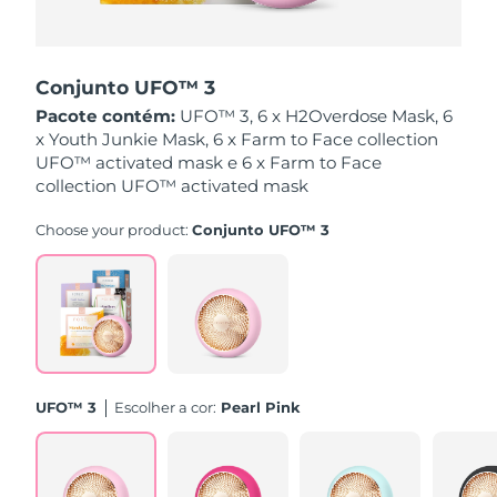
Singapura
Entrega prevista
8/11/26
Conjunto UFO™ 3
Eslováquia
Entrega prevista
8/9/26
Pacote contém:
UFO™ 3, 6 x H2Overdose Mask, 6
x Youth Junkie Mask, 6 x Farm to Face collection
Eslovênia
Entrega prevista
8/9/26
UFO™ activated mask e 6 x Farm to Face
collection UFO™ activated mask
África do Sul
Entrega prevista
8/17/26
Choose your product:
Conjunto UFO™ 3
Coreia do Sul
Entrega prevista
8/11/26
Espanha
Entrega prevista
8/9/26
Suécia
Entrega prevista
8/9/26
Suíça
Entrega prevista
8/9/26
UFO™ 3
Escolher a cor:
Pearl Pink
Taiwan
Entrega prevista
8/14/26