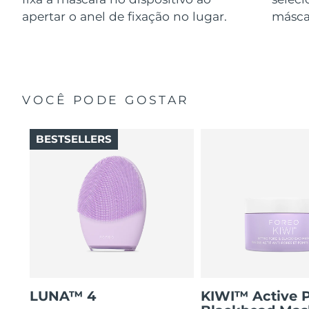
apertar o anel de fixação no lugar.
másca
VOCÊ PODE GOSTAR
BESTSELLERS
LUNA™ 4
KIWI™ Active 