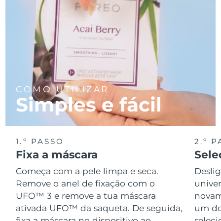
COMO UTILIZAR
Simples e fácil
1.º PASSO
2.º 
Fixa a máscara
Sele
Começa com a pele limpa e seca.
Desli
Remove o anel de fixação com o
univer
UFO™ 3 e remove a tua máscara
novame
ativada UFO™ da saqueta. De seguida,
um do
fixa a máscara no dispositivo ao
seleci