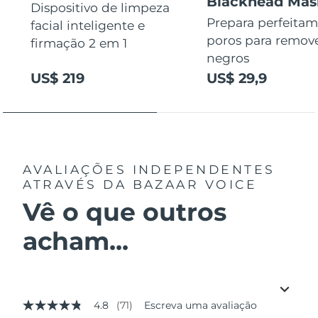
Blackhead Mas
Dispositivo de limpeza
Prepara perfeitam
facial inteligente e
poros para remov
firmação 2 em 1
negros
US$ 219
US$ 29,9
AVALIAÇÕES INDEPENDENTES
ATRAVÉS DA BAZAAR VOICE
Vê o que outros
acham...
4.8
(71)
Escreva uma avaliação
4.8